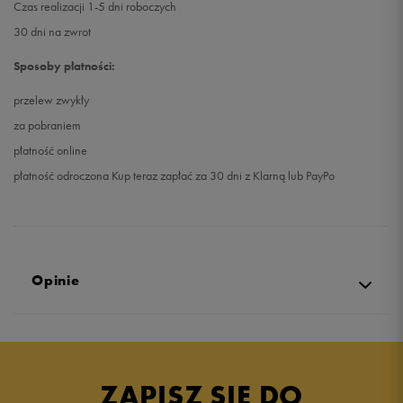
Czas realizacji 1-5 dni roboczych
30 dni na zwrot
Sposoby płatności:
przelew zwykły
za pobraniem
płatność online
płatność odroczona Kup teraz zapłać za 30 dni z Klarną lub PayPo
Opinie
5.0
opinii klientów
5
z całego okresu
ZAPISZ SIĘ DO