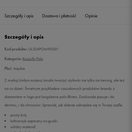
Szczegóły i opis
Dostawa i płatność
Opinie
Szczegóły i opis
Kod produktu:
UL324POM95001
Kategoria:
Koszulki Polo
Płeć:
Męskie
Z marką Umbro możesz śmiało tworzyć stylówki nie tylko na trening, ale też
na co dzień. Świetnym przykładem casualowych produktów brandu z
diamentem w logo jest longsleeve polo Blistes. Doskonale pasuje i do
denimu, i do chinosów. Sprawdź, jak dobrze odnajdzie się w Twojej szafie.
prosty krój
kołnierzyk zapinany na guziki
solidny materiał