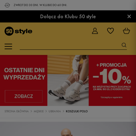
ZWROT DO 30 DNI. W KLUBIE DO 60 DNI.
×
Dołącz do Klubu 50 style
STRONA GŁÓWNA
MĘSKIE
UBRANIA
KOSZULKI POLO