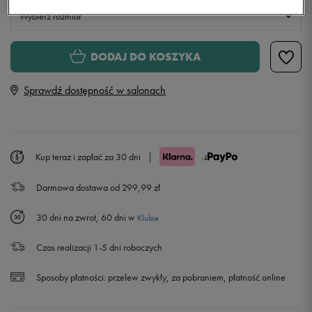
Wybierz rozmiar
S
DODAJ DO KOSZYKA
Sprawdź dostępność w salonach
M
L
Kup teraz i zapłać za 30 dni
|
XL
Darmowa dostawa od 299,99 zł
XXL
30 dni na zwrot, 60 dni w
Klubie
Czas realizacji 1-5 dni roboczych
Sposoby płatności:
przelew zwykły, za pobraniem, płatność online