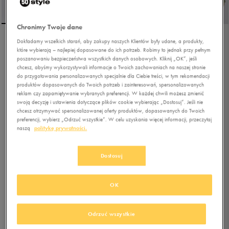
Chronimy Twoje dane
Dokładamy wszelkich starań, aby zakupy naszych Klientów były udane, a produkty,
UMBRO POLO
które wybierają – najlepiej dopasowane do ich potrzeb. Robimy to jednak przy pełnym
LONGSLEEVE BLISTES
poszanowaniu bezpieczeństwa wszystkich danych osobowych. Kliknij „OK”, jeśli
chcesz, abyśmy wykorzystywali informacje o Twoich zachowaniach na naszej stronie
do przygotowania personalizowanych specjalnie dla Ciebie treści, w tym rekomendacji
5.0
(
5
)
produktów dopasowanych do Twoich potrzeb i zainteresowań, spersonalizowanych
49,99
zł
z Vat
reklam czy zapamiętywanie wybranych preferencji. W każdej chwili możesz zmienić
swoją decyzję i ustawienia dotyczące plików cookie wybierając „Dostosuj”. Jeśli nie
59,49
zł
-16%
(najniższa cena z 30 dni przed obniżką)
chcesz otrzymywać spersonalizowanej oferty produktów, dopasowanych do Twoich
149,99
zł
-67%
(cena początkowa)
preferencji, wybierz „Odrzuć wszystkie”. W celu uzyskania więcej informacji, przeczytaj
naszą
politykę prywatności.
+ 250 PKT W
KLUBIE 50 STYLE
Dostosuj
Kolor:
zielony
OK
Odrzuć wszystkie