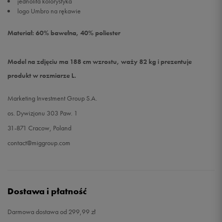
jednolita kolorystyka
logo Umbro na rękawie
Materiał: 60% bawełna, 40% poliester
Model na zdjęciu ma 188 cm wzrostu, waży 82 kg i prezentuje
produkt w rozmiarze L.
Marketing Investment Group S.A.
os. Dywizjonu 303 Paw. 1
31-871 Cracow, Poland
contact@miggroup.com
Dostawa i płatność
Darmowa dostawa od 299,99 zł