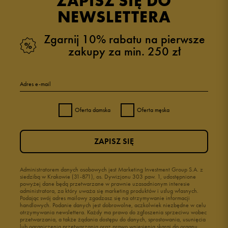
ZAPISZ SIĘ DO
NEWSLETTERA
Zgarnij 10% rabatu na pierwsze
zakupy za min. 250 zł
Adres e-mail
Oferta damska
Oferta męska
ZAPISZ SIĘ
Administratorem danych osobowych jest Marketing Investment Group S.A. z
siedzibą w Krakowie (31-871), os. Dywizjonu 303 paw. 1, udostępnione
powyżej dane będą przetwarzane w prawnie uzasadnionym interesie
administratora, za który uważa się marketing produktów i usług własnych.
Podając swój adres mailowy zgadzasz się na otrzymywanie informacji
handlowych. Podanie danych jest dobrowolne, aczkolwiek niezbędne w celu
otrzymywania newslettera. Każdy ma prawo do zgłoszenia sprzeciwu wobec
przetwarzania, a także żądania dostępu do danych, sprostowania, usunięcia
lub ograniczenia przetwarzania oraz prawo wniesienia skargi do organu