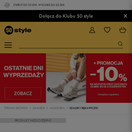
ZWROT DO 30 DNI. W KLUBIE DO 60 DNI.
×
Dołącz do Klubu 50 style
STRONA GŁÓWNA
DAMSKIE
AKCESORIA
SZALIKI I RĘKAWICZKI
PRODUKT NIEDOSTĘPNY