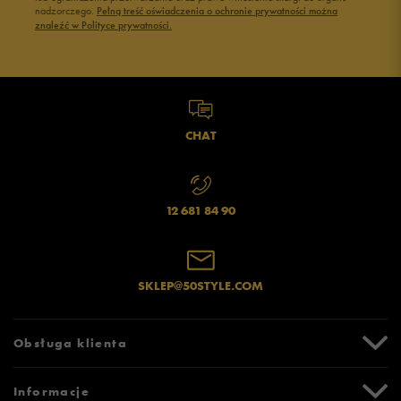
nadzorczego.
Pełną treść oświadczenia o ochronie prywatności można
znaleźć w Polityce prywatności.
CHAT
12 681 84 90
SKLEP@50STYLE.COM
Obsługa klienta
Centrum Pomocy
Informacje