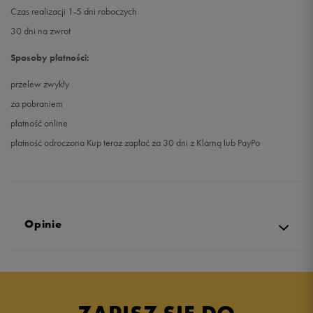
Czas realizacji 1-5 dni roboczych
30 dni na zwrot
Sposoby płatności:
przelew zwykły
za pobraniem
płatność online
płatność odroczona Kup teraz zapłać za 30 dni z Klarną lub PayPo
Opinie
Produkt nie posiada recenzji