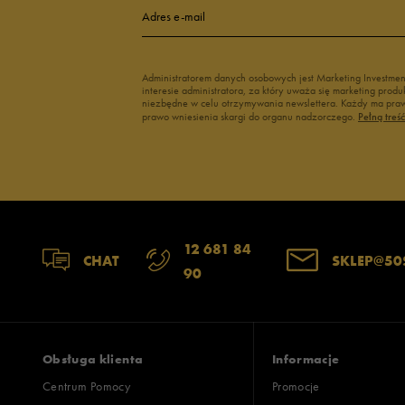
Adres e-mail
Administratorem danych osobowych jest Marketing Investme
interesie administratora, za który uważa się marketing pro
niezbędne w celu otrzymywania newslettera. Każdy ma prawo
prawo wniesienia skargi do organu nadzorczego.
Pełną treś
12 681 84
CHAT
SKLEP@50
90
Obsługa klienta
Informacje
Centrum Pomocy
Promocje