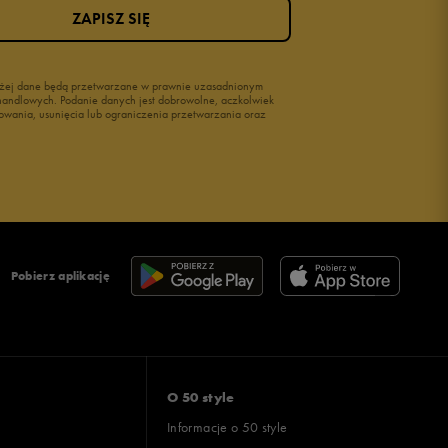
ZAPISZ SIĘ
wyżej dane będą przetwarzane w prawnie uzasadnionym
i handlowych. Podanie danych jest dobrowolne, aczkolwiek
owania, usunięcia lub ograniczenia przetwarzania oraz
Pobierz aplikację
O 50 style
Informacje o 50 style