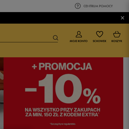
CENTRUM POMOCY
×
MOJE KONTO
SCHOWEK
KOSZYK
BUTY DLA CHŁOPCA
BUTY DLA DZIEWCZYNKI
0-4 lat
0-4 lat
4-8 lat
4-8 lat
9-16 lat
9-16 lat