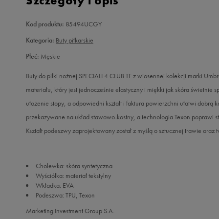
Szczegóły i opis
Kod produktu:
85494UCGY
Kategoria:
Buty piłkarskie
Płeć:
Męskie
Buty do piłki nożnej SPECIALI 4 CLUB TF z wiosennej kolekcji marki Umb
materiału, który jest jednocześnie elastyczny i miękki jak skóra świetni
ułożenie stopy, a odpowiedni kształt i faktura powierzchni ułatwi dobrą
przekazywane na układ stawowo-kostny, a technologia Texon poprawi sta
Kształt podeszwy zaprojektowany został z myślą o sztucznej trawie oraz 
Cholewka: skóra syntetyczna
Wyściółka: materiał tekstylny
Wkładka: EVA
Podeszwa: TPU, Texon
Marketing Investment Group S.A.