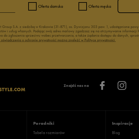
Oferta damska
Oferta męska
nt Group S.A. z siedzibą w Krakowie (31-871), os. Dywizjonu 303 paw. 1, udostępnione po
duktów i usług własnych. Podając swój adres mailowy zgadzasz się na otrzymywanie informacj
 do zgłoszenia sprzeciwu wobec przetwarzania, a także żądania dostępu do danych, sprost
ć oświadczenia o ochronie prywatności można znaleźć w Polityce prywatności.
Znajdź nas na
STYLE.COM
Poradniki
Inspiracje
Tabela rozmiarów
Blog