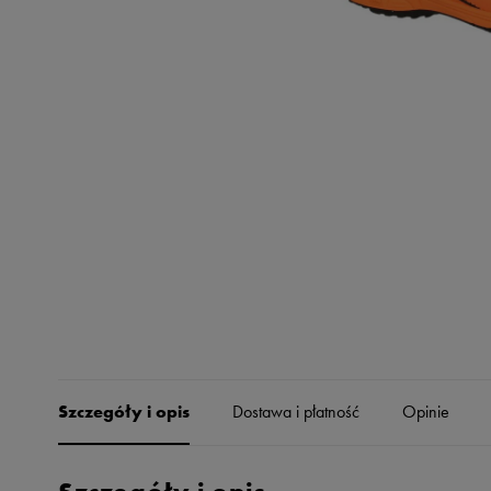
Skechers
Timberland
Umbro
Under Armour
Up8
U.S. Polo ASSN.
Vans
Szczegóły i opis
Dostawa i płatność
Opinie