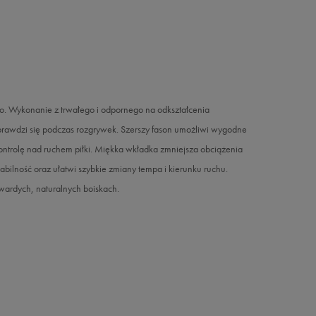
ro. Wykonanie z trwałego i odpornego na odkształcenia
e sprawdzi się podczas rozgrywek. Szerszy fason umożliwi wygodne
 kontrolę nad ruchem piłki. Miękka wkładka zmniejsza obciążenia
bilność oraz ułatwi szybkie zmiany tempa i kierunku ruchu.
twardych, naturalnych boiskach.