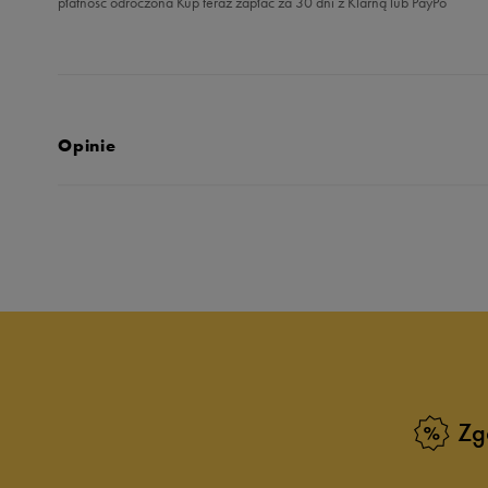
płatność odroczona Kup teraz zapłać za 30 dni z Klarną lub PayPo
Opinie
Produkt nie posia
Zg