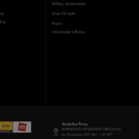
Sklepy stacjonarne
ie
Klub 50 style
skie
Praca
Informacje o firmie
Siedziba firmy
MARKETING INVESTMENT GROUP S.A.
os. Dywizjonu 303 Paw. 1, 31-871