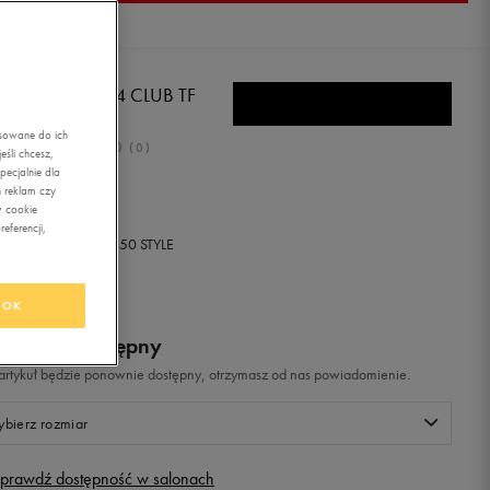
RO SPECIALI 4 CLUB TF
asowane do ich
0.0
(
0
)
śli chcesz,
ecjalnie dla
ł
z Vat
 reklam czy
w cookie
eferencji,
+ 0 PKT W
KLUBIE 50 STYLE
OK
odukt niedostępny
i artykuł będzie ponownie dostępny, otrzymasz od nas powiadomienie.
bierz rozmiar
prawdź dostępność w salonach
Rozmiary EU
Rozmiary US