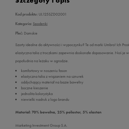
Szczegóły i opis
Kod produktu:
UL125SZD02001
Kategoria:
Spodenki
Płeć:
Damskie
Szorty idealne do aktywności i wypoczynku? Te od marki Umbro! Ich Pros
elastyczna talia z troczkami zapewnia doskonałe dopasowanie. Noś je w
popołudnia na leżaku w ogrodzie.
komfortowy w noszeniu fason
elastyczna talia z wiązaniem na sznurek
oddychający materiał na bazie bawełny
boczne kieszenie
jednolita kolorystyka
niewielki nadruk z logo brandu
Materiał: 70% bawełna, 25% poliester, 5% elastan
Marketing Investment Group S.A.