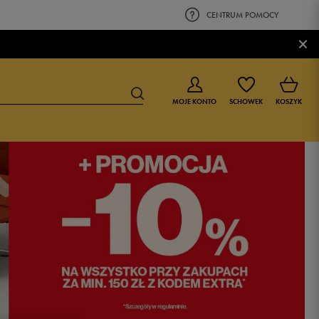
CENTRUM POMOCY
×
MOJE KONTO
SCHOWEK
KOSZYK
BUTY DLA CHŁOPCA
BUTY DLA DZIEWCZYNKI
0-4 lat
0-4 lat
4-8 lat
4-8 lat
9-16 lat
9-16 lat