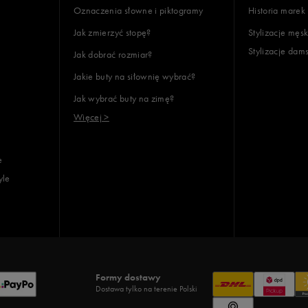
Oznaczenia słowne i piktogramy
Historia marek
Jak zmierzyć stopę?
Stylizacje męsk
Stylizacje dam
Jak dobrać rozmiar?
lientów
Jakie buty na siłownię wybrać?
Jak wybrać buty na zimę?
Wyczyść
Szukaj
Więcej >
e
yle
Formy dostawy
Dostawa tylko na terenie Polski