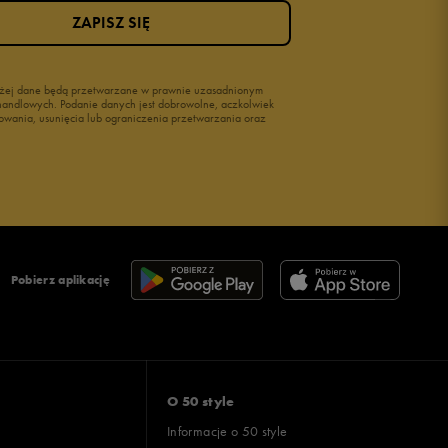
ZAPISZ SIĘ
wyżej dane będą przetwarzane w prawnie uzasadnionym
i handlowych. Podanie danych jest dobrowolne, aczkolwiek
owania, usunięcia lub ograniczenia przetwarzania oraz
Pobierz aplikację
O 50 style
Informacje o 50 style