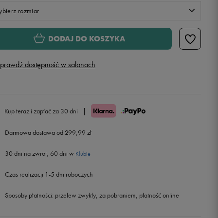
bierz rozmiar
XS
DODAJ DO KOSZYKA
S
prawdź dostępność w salonach
M
L
Kup teraz i zapłać za 30 dni
|
Darmowa dostawa od 299,99 zł
XL
30 dni na zwrot, 60 dni w
Klubie
Czas realizacji 1-5 dni roboczych
Sposoby płatności:
przelew zwykły, za pobraniem, płatność online