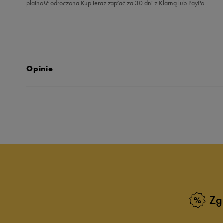
płatność odroczona Kup teraz zapłać za 30 dni z Klarną lub PayPo
Opinie
5.0
opinii klientów
2
z całego okresu
zebranych i zweryfikowanych przez
Zg
5
10