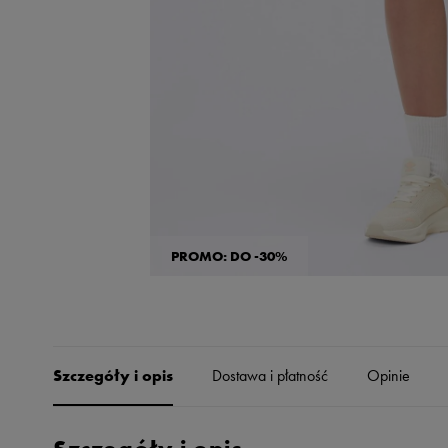
Skechers
Timberland
Umbro
Under Armour
Up8
U.S. Polo ASSN.
Vans
PROMO: DO -30%
Szczegóły i opis
Dostawa i płatność
Opinie