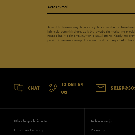
4
Adres e-mail
3
Administratorem danych osobowych jest Marketing Investme
interesie administratora, za który uważa się marketing pro
2
niezbędne w celu otrzymywania newslettera. Każdy ma prawo
prawo wniesienia skargi do organu nadzorczego.
Pełną treś
1
Zgodność z rozmiarem
Liczba głosów
12 681 84
CHAT
SKLEP@50
90
zaniżony
zgodny
zawyż
Szerokość
Liczba głosów
wąski
standardowy
szer
Obsługa klienta
Informacje
Centrum Pomocy
Promocje