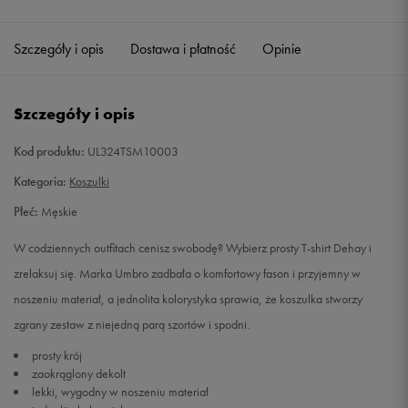
Szczegóły i opis
Dostawa i płatność
Opinie
Szczegóły i opis
Kod produktu:
UL324TSM10003
Kategoria:
Koszulki
Płeć:
Męskie
W codziennych outfitach cenisz swobodę? Wybierz prosty T-shirt Dehay i
zrelaksuj się. Marka Umbro zadbała o komfortowy fason i przyjemny w
noszeniu materiał, a jednolita kolorystyka sprawia, że koszulka stworzy
zgrany zestaw z niejedną parą szortów i spodni.
prosty krój
zaokrąglony dekolt
lekki, wygodny w noszeniu materiał