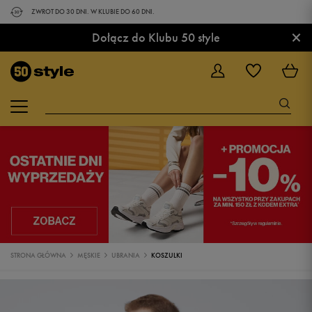
ZWROT DO 30 DNI. W KLUBIE DO 60 DNI.
×
Dołącz do Klubu 50 style
STRONA GŁÓWNA
MĘSKIE
UBRANIA
KOSZULKI