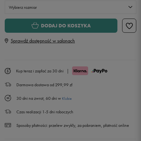
Wybierz rozmiar
S
DODAJ DO KOSZYKA
Sprawdź dostępność w salonach
M
L
Powiadom o dostępności
Kup teraz i zapłać za 30 dni
|
XL
Powiadom o dostępności
Darmowa dostawa od 299,99 zł
XXL
Powiadom o dostępności
30 dni na zwrot, 60 dni w
Klubie
Czas realizacji 1-5 dni roboczych
Sposoby płatności:
przelew zwykły, za pobraniem, płatność online