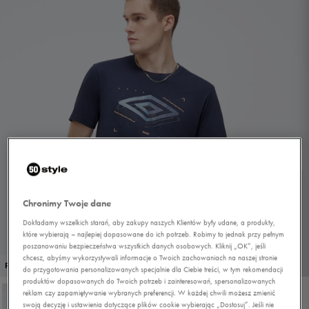
Chronimy Twoje dane
Dokładamy wszelkich starań, aby zakupy naszych Klientów były udane, a produkty,
które wybierają – najlepiej dopasowane do ich potrzeb. Robimy to jednak przy pełnym
poszanowaniu bezpieczeństwa wszystkich danych osobowych. Kliknij „OK”, jeśli
chcesz, abyśmy wykorzystywali informacje o Twoich zachowaniach na naszej stronie
1/4
PROMO: DO -30%
do przygotowania personalizowanych specjalnie dla Ciebie treści, w tym rekomendacji
produktów dopasowanych do Twoich potrzeb i zainteresowań, spersonalizowanych
reklam czy zapamiętywanie wybranych preferencji. W każdej chwili możesz zmienić
swoją decyzję i ustawienia dotyczące plików cookie wybierając „Dostosuj”. Jeśli nie