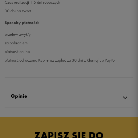
Czas realizacji 1-5 dni roboczych
30 dni na zwrot
Sposoby płatności:
przelew zwykły
za pobraniem
płatność online
płatność odroczona Kup teraz zapłać za 30 dni z Klarną lub PayPo
Opinie
5.0
opinii klientów
39
z całego okresu
ZAPISZ SIĘ DO