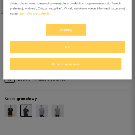
chcesz otrzymywać spersonalizowanej oferty produktów, dopasowanych do Twoich
preferencji, wybierz „Odrzuć wszystkie”. W celu uzyskania więcej informacji, przeczytaj
naszą
politykę prywatności.
UMBRO T-SHIRT DEHAY
Dostosuj
OK
5.0
(
39
)
29,99
zł
z Vat
33,99
zł
-12%
(najniższa cena z 30 dni przed obniżką)
Odrzuć wszystkie
39,99
zł
-25%
(cena bezpośrednio przed promocją)
+ 200 PKT W
KLUBIE 50 STYLE
Kolor:
granatowy