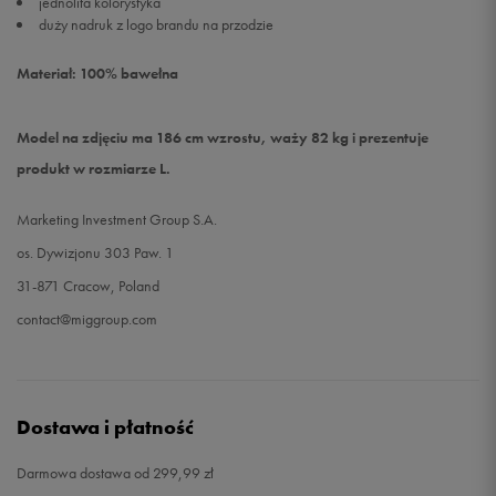
jednolita kolorystyka
duży nadruk z logo brandu na przodzie
Materiał: 100% bawełna
Model na zdjęciu ma 186 cm wzrostu, waży 82 kg i prezentuje
produkt w rozmiarze L.
Marketing Investment Group S.A.
os. Dywizjonu 303 Paw. 1
31-871 Cracow, Poland
contact@miggroup.com
Dostawa i płatność
Darmowa dostawa od 299,99 zł