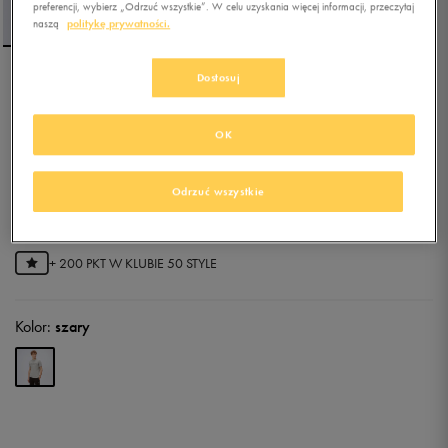
preferencji, wybierz „Odrzuć wszystkie”. W celu uzyskania więcej informacji, przeczytaj
naszą
politykę prywatności.
Dostosuj
UMBRO T-SHIRT FW
LINEAR LOGO GRAPHIC
OK
4.9
(
64
)
29,99
zł
z Vat
Odrzuć wszystkie
31,99
zł
-6%
(najniższa cena z 30 dni przed obniżką)
39,99
zł
-25%
(cena bezpośrednio przed promocją)
+ 200 PKT W
KLUBIE 50 STYLE
Kolor:
szary