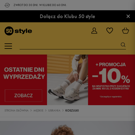
ZWROT DO 30 DNI. W KLUBIE DO 60 DNI.
×
Dołącz do Klubu 50 style
STRONA GŁÓWNA
MĘSKIE
UBRANIA
KOSZULKI