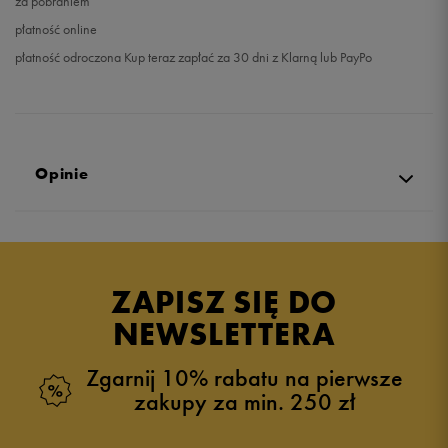
za pobraniem
płatność online
płatność odroczona Kup teraz zapłać za 30 dni z Klarną lub PayPo
Opinie
4.9
opinii klientów
64
z całego okresu
ZAPISZ SIĘ DO
zebranych i zweryfikowanych przez
NEWSLETTERA
Zgarnij 10% rabatu na pierwsze
zakupy za min. 250 zł
5
92%