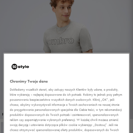
Chronimy Twoje dane
Dokładamy wszelkich starań, aby zakupy naszych Klientów były udane, a produkty,
które wybierają – najlepiej dopasowane do ich potrzeb. Robimy to jednak przy pełnym
poszanowaniu bezpieczeństwa wszystkich danych osobowych. Kliknij „OK”, jeśli
chcesz, abyśmy wykorzystywali informacje o Twoich zachowaniach na naszej stronie
do przygotowania personalizowanych specjalnie dla Ciebie treści, w tym rekomendacji
1/4
PROMO: DO -30%
produktów dopasowanych do Twoich potrzeb i zainteresowań, spersonalizowanych
reklam czy zapamiętywanie wybranych preferencji. W każdej chwili możesz zmienić
swoją decyzję i ustawienia dotyczące plików cookie wybierając „Dostosuj”. Jeśli nie
chcesz otrzymywać spersonalizowanej oferty produktów, dopasowanych do Twoich