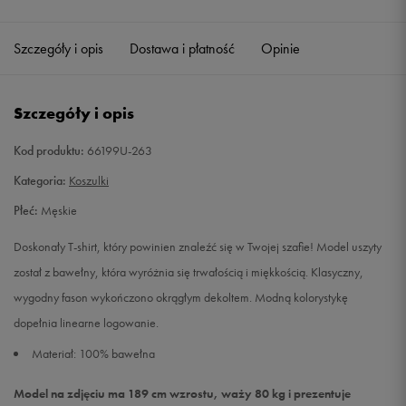
Szczegóły i opis
Dostawa i płatność
Opinie
Szczegóły i opis
Kod produktu:
66199U-263
Kategoria:
Koszulki
Płeć:
Męskie
Doskonały T-shirt, który powinien znaleźć się w Twojej szafie! Model uszyty
został z bawełny, która wyróżnia się trwałością i miękkością. Klasyczny,
wygodny fason wykończono okrągłym dekoltem. Modną kolorystykę
dopełnia linearne logowanie.
Materiał: 100% bawełna
Model na zdjęciu ma 189 cm wzrostu, waży 80 kg i prezentuje