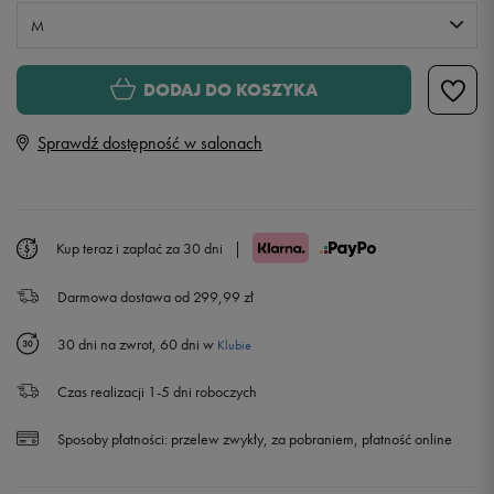
M
S
Powiadom o dostępności
DODAJ DO KOSZYKA
Sprawdź dostępność w salonach
M
L
Powiadom o dostępności
Kup teraz i zapłać za 30 dni
|
XL
Powiadom o dostępności
Darmowa dostawa od 299,99 zł
XXL
Powiadom o dostępności
30 dni na zwrot, 60 dni w
Klubie
Czas realizacji 1-5 dni roboczych
Sposoby płatności:
przelew zwykły, za pobraniem, płatność online