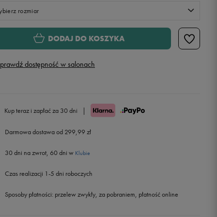
bierz rozmiar
S
DODAJ DO KOSZYKA
M
prawdź dostępność w salonach
L
Powiadom o dostępności
XL
Powiadom o dostępności
Kup teraz i zapłać za 30 dni
|
Darmowa dostawa od 299,99 zł
XXL
Powiadom o dostępności
30 dni na zwrot, 60 dni w
Klubie
Czas realizacji 1-5 dni roboczych
Sposoby płatności:
przelew zwykły, za pobraniem, płatność online