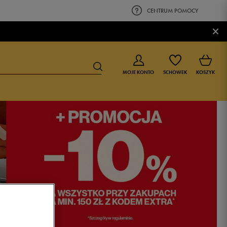
CENTRUM POMOCY
×
MOJE KONTO
SCHOWEK
KOSZYK
BUTY DLA CHŁOPCA
BUTY DLA DZIEWCZYNKI
0-4 lat
0-4 lat
4-8 lat
4-8 lat
9-16 lat
9-16 lat