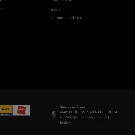
skie
Praca
Informacje o firmie
Siedziba firmy
MARKETING INVESTMENT GROUP S.A.
os. Dywizjonu 303 Paw. 1, 31-871
Kraków