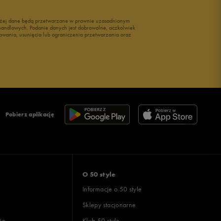
wyżej dane będą przetwarzane w prawnie uzasadnionym
i handlowych. Podanie danych jest dobrowolne, aczkolwiek
owania, usunięcia lub ograniczenia przetwarzania oraz
Pobierz aplikację
O 50 style
Informacje o 50 style
Sklepy stacjonarne
ie
Klub 50 style