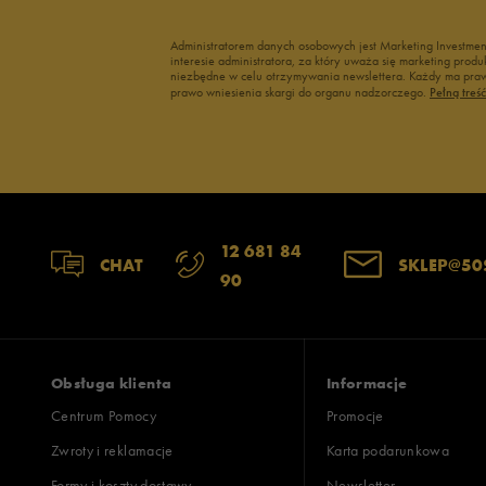
3
Administratorem danych osobowych jest Marketing Investme
interesie administratora, za który uważa się marketing pro
2
niezbędne w celu otrzymywania newslettera. Każdy ma prawo
prawo wniesienia skargi do organu nadzorczego.
Pełną treś
1
Szerokość
Liczba głosów:
12 681 84
CHAT
SKLEP@50
90
wąski
standardowy
szer
Zgodność z rozmiarem
Liczba głosów:
zaniżony
zgodny
zawyż
Obsługa klienta
Informacje
Centrum Pomocy
Promocje
Zwroty i reklamacje
Karta podarunkowa
Jak zbieramy opinie?
Formy i koszty dostawy
Newsletter