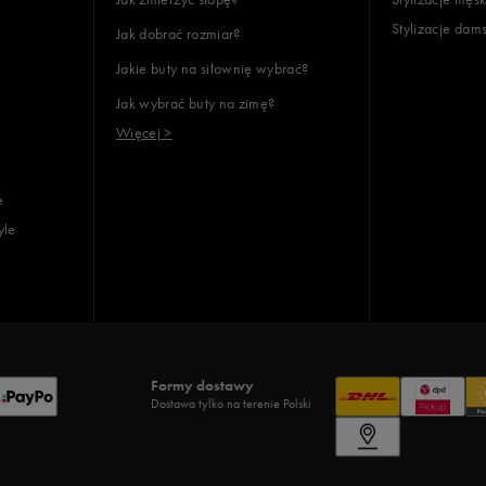
Stylizacje dam
Jak dobrać rozmiar?
lientów
Jakie buty na siłownię wybrać?
Jak wybrać buty na zimę?
Wyczyść
Szukaj
Więcej >
e
yle
Formy dostawy
Dostawa tylko na terenie Polski