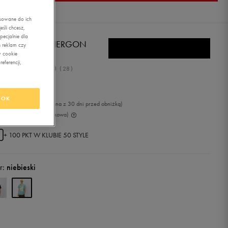
asowane do ich
śli chcesz,
ecjalnie dla
BRO T-SHIRT HERGON
 reklam czy
w cookie
eferencji,
5.0
(
28
)
,99
zł
z Vat
OK
9
zł
-17%
(najniższa cena z 30 dni przed obniżką)
9
zł
-75%
(cena początkowa)
+ 100 PKT W
KLUBIE 50 STYLE
r:
niebieski