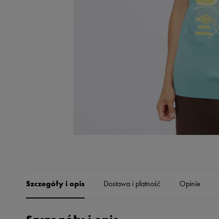
Skechers
Timberland
Umbro
Under Armour
Up8
U.S. Polo ASSN.
Vans
Szczegóły i opis
Dostawa i płatność
Opinie