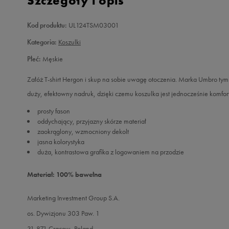
Szczegóły i opis
Kod produktu:
UL124TSM03001
Kategoria:
Koszulki
Płeć:
Męskie
Załóż T-shirt Hergon i skup na sobie uwagę otoczenia. Marka Umbro tym
duży, efektowny nadruk, dzięki czemu koszulka jest jednocześnie komfort
prosty fason
oddychający, przyjazny skórze materiał
zaokrąglony, wzmocniony dekolt
jasna kolorystyka
duża, kontrastowa grafika z logowaniem na przodzie
Materiał: 100% bawełna
Marketing Investment Group S.A.
os. Dywizjonu 303 Paw. 1
31-871 Cracow, Poland