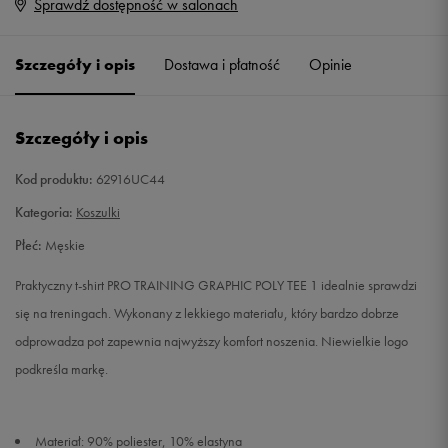
Sprawdź dostępność w salonach
S
Powiadom o dostępności
Szczegóły i opis
Dostawa i płatność
Opinie
M
Powiadom o dostępności
L
Powiadom o dostępności
Szczegóły i opis
XL
Powiadom o dostępności
Kod produktu:
62916UC44
Kategoria:
Koszulki
XXL
Powiadom o dostępności
Płeć:
Męskie
Praktyczny t-shirt PRO TRAINING GRAPHIC POLY TEE 1 idealnie sprawdzi
się na treningach. Wykonany z lekkiego materiału, który bardzo dobrze
odprowadza pot zapewnia najwyższy komfort noszenia. Niewielkie logo
podkreśla markę.
Materiał: 90% poliester, 10% elastyna