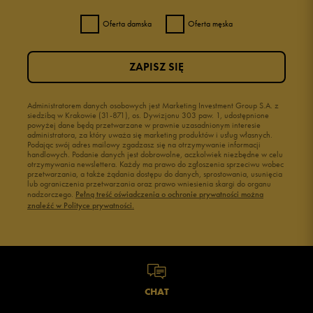
Oferta damska
Oferta męska
ZAPISZ SIĘ
Administratorem danych osobowych jest Marketing Investment Group S.A. z
siedzibą w Krakowie (31-871), os. Dywizjonu 303 paw. 1, udostępnione
powyżej dane będą przetwarzane w prawnie uzasadnionym interesie
administratora, za który uważa się marketing produktów i usług własnych.
Podając swój adres mailowy zgadzasz się na otrzymywanie informacji
handlowych. Podanie danych jest dobrowolne, aczkolwiek niezbędne w celu
otrzymywania newslettera. Każdy ma prawo do zgłoszenia sprzeciwu wobec
przetwarzania, a także żądania dostępu do danych, sprostowania, usunięcia
lub ograniczenia przetwarzania oraz prawo wniesienia skargi do organu
nadzorczego.
Pełną treść oświadczenia o ochronie prywatności można
znaleźć w Polityce prywatności.
CHAT