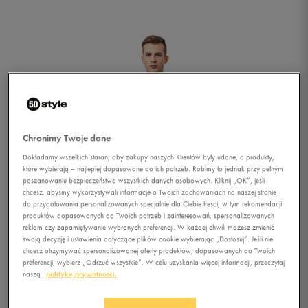
Chronimy Twoje dane
Dokładamy wszelkich starań, aby zakupy naszych Klientów były udane, a produkty,
które wybierają – najlepiej dopasowane do ich potrzeb. Robimy to jednak przy pełnym
poszanowaniu bezpieczeństwa wszystkich danych osobowych. Kliknij „OK”, jeśli
chcesz, abyśmy wykorzystywali informacje o Twoich zachowaniach na naszej stronie
do przygotowania personalizowanych specjalnie dla Ciebie treści, w tym rekomendacji
produktów dopasowanych do Twoich potrzeb i zainteresowań, spersonalizowanych
reklam czy zapamiętywanie wybranych preferencji. W każdej chwili możesz zmienić
swoją decyzję i ustawienia dotyczące plików cookie wybierając „Dostosuj”. Jeśli nie
chcesz otrzymywać spersonalizowanej oferty produktów, dopasowanych do Twoich
1/5
preferencji, wybierz „Odrzuć wszystkie”. W celu uzyskania więcej informacji, przeczytaj
naszą
politykę prywatności.