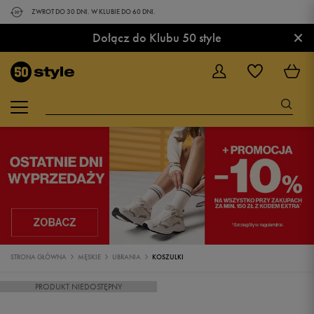
ZWROT DO 30 DNI. W KLUBIE DO 60 DNI.
×
Dołącz do Klubu 50 style
STRONA GŁÓWNA
MĘSKIE
UBRANIA
KOSZULKI
PRODUKT NIEDOSTĘPNY