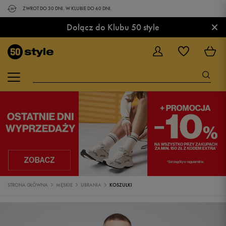
ZWROT DO 30 DNI. W KLUBIE DO 60 DNI.
×
Dołącz do Klubu 50 style
STRONA GŁÓWNA
MĘSKIE
UBRANIA
KOSZULKI