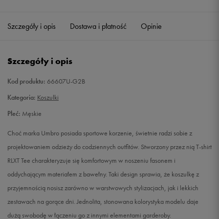
Szczegóły i opis
Dostawa i płatność
Opinie
Szczegóły i opis
Kod produktu:
66607U-G2B
Kategoria:
Koszulki
Płeć:
Męskie
Choć marka Umbro posiada sportowe korzenie, świetnie radzi sobie z
projektowaniem odzieży do codziennych outfitów. Stworzony przez nią T-shirt
RLXT Tee charakteryzuje się komfortowym w noszeniu fasonem i
oddychającym materiałem z bawełny. Taki design sprawia, że koszulkę z
przyjemnością nosisz zarówno w warstwowych stylizacjach, jak i lekkich
zestawach na gorące dni. Jednolita, stonowana kolorystyka modelu daje
dużą swobodę w łączeniu go z innymi elementami garderoby.