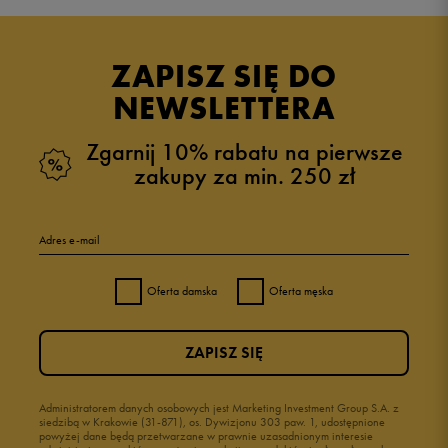
5.0
opinii klientów
4
z całego okresu
ZAPISZ SIĘ DO
zebranych i zweryfikowanych przez
NEWSLETTERA
Zgarnij 10% rabatu na pierwsze
zakupy za min. 250 zł
5
100%
Adres e-mail
4
0%
Oferta damska
Oferta męska
3
0%
ZAPISZ SIĘ
2
0%
1
Administratorem danych osobowych jest Marketing Investment Group S.A. z
0%
siedzibą w Krakowie (31-871), os. Dywizjonu 303 paw. 1, udostępnione
powyżej dane będą przetwarzane w prawnie uzasadnionym interesie