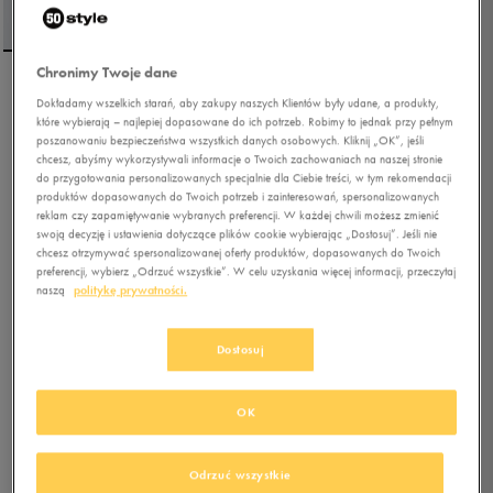
Chronimy Twoje dane
UMBRO T-SHIRT RLXD TEE
Dokładamy wszelkich starań, aby zakupy naszych Klientów były udane, a produkty,
które wybierają – najlepiej dopasowane do ich potrzeb. Robimy to jednak przy pełnym
poszanowaniu bezpieczeństwa wszystkich danych osobowych. Kliknij „OK”, jeśli
chcesz, abyśmy wykorzystywali informacje o Twoich zachowaniach na naszej stronie
5.0
(
4
)
do przygotowania personalizowanych specjalnie dla Ciebie treści, w tym rekomendacji
produktów dopasowanych do Twoich potrzeb i zainteresowań, spersonalizowanych
29,99
zł
z Vat
reklam czy zapamiętywanie wybranych preferencji. W każdej chwili możesz zmienić
31,99
zł
-6%
(najniższa cena z 30 dni przed obniżką)
swoją decyzję i ustawienia dotyczące plików cookie wybierając „Dostosuj”. Jeśli nie
chcesz otrzymywać spersonalizowanej oferty produktów, dopasowanych do Twoich
59,99
zł
-50%
(cena początkowa)
preferencji, wybierz „Odrzuć wszystkie”. W celu uzyskania więcej informacji, przeczytaj
+ 150 PKT W
KLUBIE 50 STYLE
naszą
politykę prywatności.
Dostosuj
Kolor:
niebieski
OK
Odrzuć wszystkie