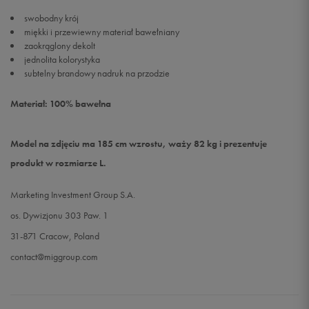
swobodny krój
miękki i przewiewny materiał bawełniany
zaokrąglony dekolt
jednolita kolorystyka
subtelny brandowy nadruk na przodzie
Materiał: 100% bawełna
Model na zdjęciu ma 185 cm wzrostu, waży 82 kg i prezentuje
produkt w rozmiarze L.
Marketing Investment Group S.A.
os. Dywizjonu 303 Paw. 1
31-871 Cracow, Poland
contact@miggroup.com