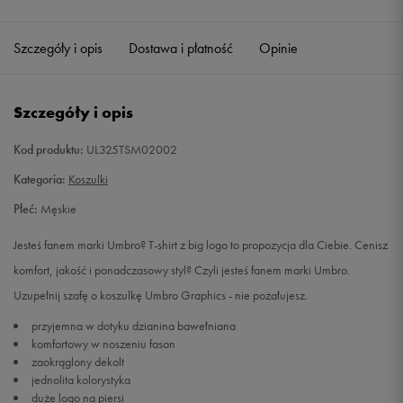
Szczegóły i opis
Dostawa i płatność
Opinie
Szczegóły i opis
Kod produktu:
UL325TSM02002
Kategoria:
Koszulki
Płeć:
Męskie
Jesteś fanem marki Umbro? T-shirt z big logo to propozycja dla Ciebie. Cenisz
komfort, jakość i ponadczasowy styl? Czyli jesteś fanem marki Umbro.
Uzupełnij szafę o koszulkę Umbro Graphics - nie pożałujesz.
przyjemna w dotyku dzianina bawełniana
komfortowy w noszeniu fason
zaokrąglony dekolt
jednolita kolorystyka
duże logo na piersi