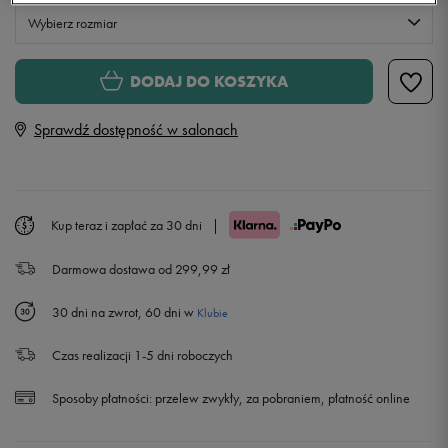
Wybierz rozmiar
S
DODAJ DO KOSZYKA
Sprawdź dostępność w salonach
M
L
Kup teraz i zapłać za 30 dni
|
XL
Powiadom o dostępności
Darmowa dostawa od 299,99 zł
XXL
30 dni na zwrot, 60 dni w
Klubie
Czas realizacji 1-5 dni roboczych
Sposoby płatności:
przelew zwykły, za pobraniem, płatność online