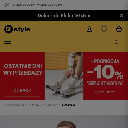
ZWROT DO 30 DNI. W KLUBIE DO 60 DNI.
×
Dołącz do Klubu 50 style
STRONA GŁÓWNA
MĘSKIE
UBRANIA
KOSZULKI