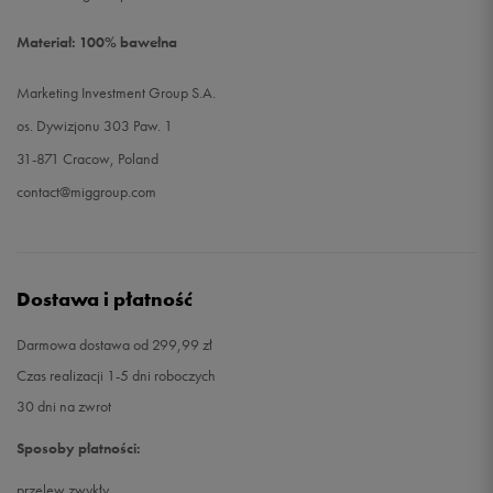
Materiał: 100% bawełna
Marketing Investment Group S.A.
os. Dywizjonu 303 Paw. 1
31-871 Cracow, Poland
contact@miggroup.com
Dostawa i płatność
Darmowa dostawa od 299,99 zł
Czas realizacji 1-5 dni roboczych
30 dni na zwrot
Sposoby płatności:
przelew zwykły