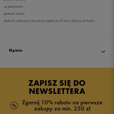
za pobraniem
płatność online
płatność odroczona Kup teraz zapłać za 30 dni z Klarną lub PayPo
Opinie
5.0
opinii klientów
4
z całego okresu
ZAPISZ SIĘ DO
zebranych i zweryfikowanych przez
NEWSLETTERA
Zgarnij 10% rabatu na pierwsze
zakupy za min. 250 zł