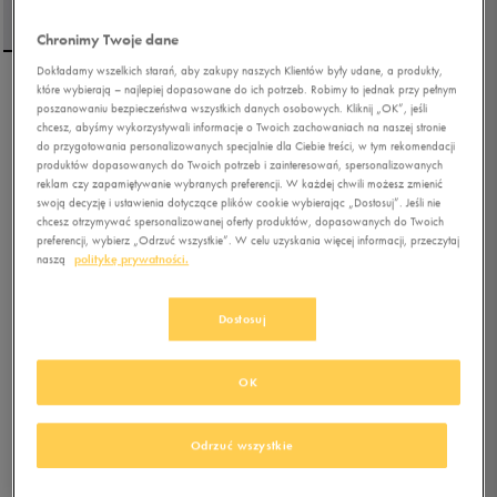
Chronimy Twoje dane
Dokładamy wszelkich starań, aby zakupy naszych Klientów były udane, a produkty,
które wybierają – najlepiej dopasowane do ich potrzeb. Robimy to jednak przy pełnym
UMBRO T-SHIRT UMBRO
poszanowaniu bezpieczeństwa wszystkich danych osobowych. Kliknij „OK”, jeśli
GRAPHICS WHITE
chcesz, abyśmy wykorzystywali informacje o Twoich zachowaniach na naszej stronie
do przygotowania personalizowanych specjalnie dla Ciebie treści, w tym rekomendacji
produktów dopasowanych do Twoich potrzeb i zainteresowań, spersonalizowanych
5.0
(
4
)
reklam czy zapamiętywanie wybranych preferencji. W każdej chwili możesz zmienić
31,50
zł
z Vat
swoją decyzję i ustawienia dotyczące plików cookie wybierając „Dostosuj”. Jeśli nie
chcesz otrzymywać spersonalizowanej oferty produktów, dopasowanych do Twoich
44,99
zł
-30%
(najniższa cena z 30 dni przed obniżką)
preferencji, wybierz „Odrzuć wszystkie”. W celu uzyskania więcej informacji, przeczytaj
89,99
zł
-65%
(cena początkowa)
naszą
politykę prywatności.
+ 450 PKT W
KLUBIE 50 STYLE
Dostosuj
Kolor:
biały
OK
Odrzuć wszystkie