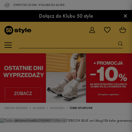
ZWROT DO 30 DNI. W KLUBIE DO 60 DNI.
×
Dołącz do Klubu 50 style
STRONA GŁÓWNA
DAMSKIE
AKCESORIA
TORBY SPORTOWE
PRODUKT NIEDOSTĘPNY