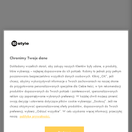
Chronimy Twoje dane
Dokładamy wszelkich starań, aby zakupy naszych Klientów były udane, a produkty,
które wybierają – najlepiej dopasowane do ich potrzeb. Robimy to jednak przy pełnym
poszanowaniu bezpieczeństwa wszystkich danych osobowych. Kliknij „OK”, jeśli
chcesz, abyśmy wykorzystywali informacje o Twoich zachowaniach na naszej stronie
do przygotowania personalizowanych specjalnie dla Ciebie treści, w tym rekomendacji
1/1
produktów dopasowanych do Twoich potrzeb i zainteresowań, spersonalizowanych
reklam czy zapamiętywanie wybranych preferencji. W każdej chwili możesz zmienić
swoją decyzję i ustawienia dotyczące plików cookie wybierając „Dostosuj”. Jeśli nie
chcesz otrzymywać spersonalizowanej oferty produktów, dopasowanych do Twoich
preferencji, wybierz „Odrzuć wszystkie”. W celu uzyskania więcej informacji, przeczytaj
naszą
politykę prywatności.
UMBRO TORBA