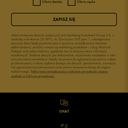
Oferta damska
Oferta męska
ZAPISZ SIĘ
Administratorem danych osobowych jest Marketing Investment Group S.A. z
siedzibą w Krakowie (31-871), os. Dywizjonu 303 paw. 1, udostępnione
powyżej dane będą przetwarzane w prawnie uzasadnionym interesie
administratora, za który uważa się marketing produktów i usług własnych.
Podając swój adres mailowy zgadzasz się na otrzymywanie informacji
handlowych. Podanie danych jest dobrowolne, aczkolwiek niezbędne w celu
otrzymywania newslettera. Każdy ma prawo do zgłoszenia sprzeciwu wobec
przetwarzania, a także żądania dostępu do danych, sprostowania, usunięcia
lub ograniczenia przetwarzania oraz prawo wniesienia skargi do organu
nadzorczego.
Pełną treść oświadczenia o ochronie prywatności można
znaleźć w Polityce prywatności.
CHAT