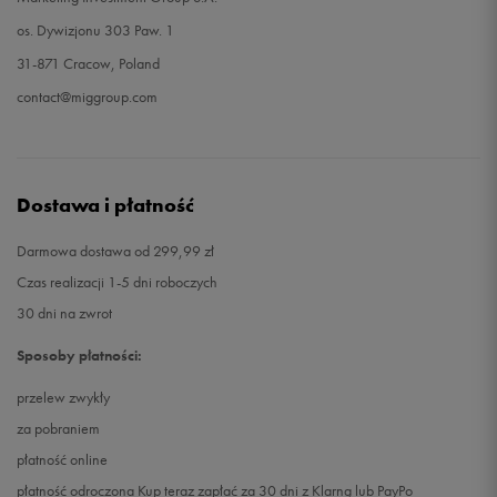
os. Dywizjonu 303 Paw. 1
31-871 Cracow, Poland
contact@miggroup.com
Dostawa i płatność
Darmowa dostawa od 299,99 zł
Czas realizacji 1-5 dni roboczych
30 dni na zwrot
Sposoby płatności:
przelew zwykły
za pobraniem
płatność online
płatność odroczona Kup teraz zapłać za 30 dni z Klarną lub PayPo