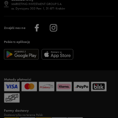
Jak wybrać buty na zimę?
Stylizacje damskie
Sklepy stacjonarne
MARKETING INVESTMENT GROUP S.A.
os. Dywizjonu 303 Paw. 1, 31-871 Kraków
Więcej >
Klub 50 style
Regulamin sklepu 50 style
Praca
Regulamin aplikacji 50 style
Informacje o firmie
Więcej regulaminów >
Znajdź nas na
Pobierz aplikację
Metody płatności
Formy dostawy
Dostawa tylko na terenie Polski