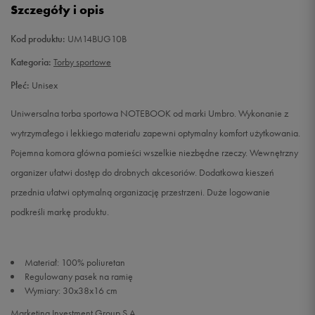
Szczegóły i opis
Kod produktu:
UM14BUG10B
Kategoria:
Torby sportowe
Płeć:
Unisex
Uniwersalna torba sportowa NOTEBOOK od marki Umbro. Wykonanie z
wytrzymałego i lekkiego materiału zapewni optymalny komfort użytkowania.
Pojemna komora główna pomieści wszelkie niezbędne rzeczy. Wewnętrzny
organizer ułatwi dostęp do drobnych akcesoriów. Dodatkowa kieszeń
przednia ułatwi optymalną organizację przestrzeni. Duże logowanie
podkreśli markę produktu.
Materiał: 100% poliuretan
Regulowany pasek na ramię
Wymiary: 30x38x16 cm
Marketing Investment Group S.A.