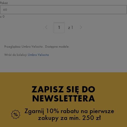
Pokaż
60
z 0
z
1
Przeglądasz Umbro Velocita . Dostępne modele:
Wróć do kolekcji
Umbro Velocita
ZAPISZ SIĘ DO
NEWSLETTERA
Zgarnij 10% rabatu na pierwsze
zakupy za min. 250 zł