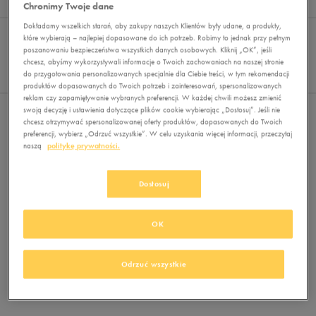
Wyników
0
Chronimy Twoje dane
Dokładamy wszelkich starań, aby zakupy naszych Klientów były udane, a produkty,
Sortuj:
FILTRUJ
REKOMENDOWANE
które wybierają – najlepiej dopasowane do ich potrzeb. Robimy to jednak przy pełnym
Pokaż
poszanowaniu bezpieczeństwa wszystkich danych osobowych. Kliknij „OK”, jeśli
chcesz, abyśmy wykorzystywali informacje o Twoich zachowaniach na naszej stronie
60
do przygotowania personalizowanych specjalnie dla Ciebie treści, w tym rekomendacji
z 0
produktów dopasowanych do Twoich potrzeb i zainteresowań, spersonalizowanych
reklam czy zapamiętywanie wybranych preferencji. W każdej chwili możesz zmienić
swoją decyzję i ustawienia dotyczące plików cookie wybierając „Dostosuj”. Jeśli nie
Nie wybrano filtrów
chcesz otrzymywać spersonalizowanej oferty produktów, dopasowanych do Twoich
preferencji, wybierz „Odrzuć wszystkie”. W celu uzyskania więcej informacji, przeczytaj
naszą
politykę prywatności.
Dostosuj
OK
Brak produktów do wyświetlenia
Zmień kryteria wyszukiwania lub
Odrzuć wszystkie
usuń wybrane filtry