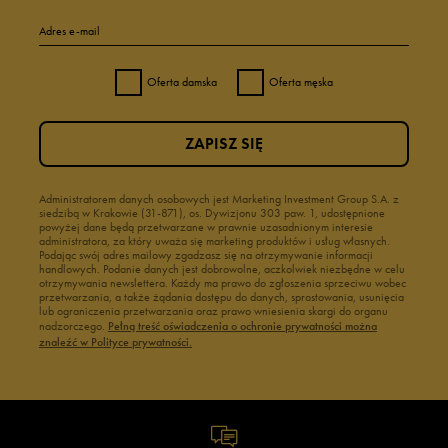
Adres e-mail
Oferta damska
Oferta męska
ZAPISZ SIĘ
Administratorem danych osobowych jest Marketing Investment Group S.A. z
siedzibą w Krakowie (31-871), os. Dywizjonu 303 paw. 1, udostępnione
powyżej dane będą przetwarzane w prawnie uzasadnionym interesie
administratora, za który uważa się marketing produktów i usług własnych.
Podając swój adres mailowy zgadzasz się na otrzymywanie informacji
handlowych. Podanie danych jest dobrowolne, aczkolwiek niezbędne w celu
otrzymywania newslettera. Każdy ma prawo do zgłoszenia sprzeciwu wobec
przetwarzania, a także żądania dostępu do danych, sprostowania, usunięcia
lub ograniczenia przetwarzania oraz prawo wniesienia skargi do organu
nadzorczego.
Pełną treść oświadczenia o ochronie prywatności można
znaleźć w Polityce prywatności.