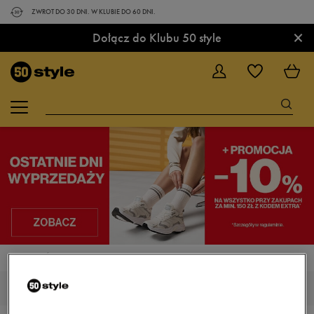
ZWROT DO 30 DNI. W KLUBIE DO 60 DNI.
×
Dołącz do Klubu 50 style
STRONA GŁÓWNA
UMBRO VELOCITA
UMBRO VELOCITA