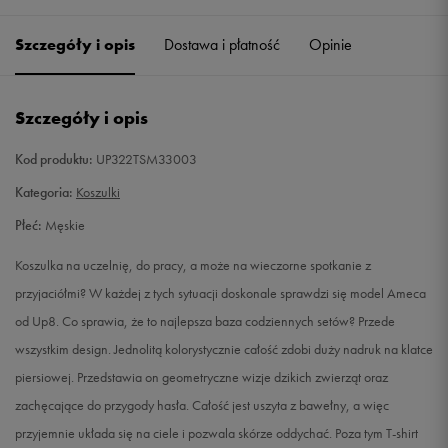
Szczegóły i opis
Dostawa i płatność
Opinie
M
Powiadom o dostępności
L
Powiadom o dostępności
Szczegóły i opis
XL
Powiadom o dostępności
Kod produktu:
UP322TSM33003
Kategoria:
Koszulki
XXL
Powiadom o dostępności
Płeć:
Męskie
Koszulka na uczelnię, do pracy, a może na wieczorne spotkanie z
przyjaciółmi? W każdej z tych sytuacji doskonale sprawdzi się model Ameca
od Up8. Co sprawia, że to najlepsza baza codziennych setów? Przede
wszystkim design. Jednolitą kolorystycznie całość zdobi duży nadruk na klatce
piersiowej. Przedstawia on geometryczne wizje dzikich zwierząt oraz
zachęcające do przygody hasła. Całość jest uszyta z bawełny, a więc
przyjemnie układa się na ciele i pozwala skórze oddychać. Poza tym T-shirt