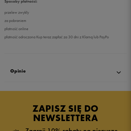
Sposoby płatności:
przelew zwykły
za pobraniem
płatność online
płatność odroczona Kup teraz zapłać za 30 dni z Klarną lub PayPo
Opinie
5.0
opinii klientów
13
z całego okresu
ZAPISZ SIĘ DO
zebranych i zweryfikowanych przez
NEWSLETTERA
Zgarnij 10% rabatu na pierwsze