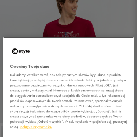
Chronimy Twoje dane
Dokładamy wszelkich starań, aby zakupy naszych Klientów były udane, a produkty,
które wybierają – najlepiej dopasowane do ich potrzeb. Robimy to jednak przy pełnym
poszanowaniu bezpieczeństwa wszystkich danych osobowych. Kliknij „OK”, jeśli
chcesz, abyśmy wykorzystywali informacje o Twoich zachowaniach na naszej stronie
do przygotowania personalizowanych specjalnie dla Ciebie treści, w tym rekomendacji
produktów dopasowanych do Twoich potrzeb i zainteresowań, spersonalizowanych
reklam czy zapamiętywanie wybranych preferencji. W każdej chwili możesz zmienić
swoją decyzję i ustawienia dotyczące plików cookie wybierając „Dostosuj”. Jeśli nie
1/4
chcesz otrzymywać spersonalizowanej oferty produktów, dopasowanych do Twoich
preferencji, wybierz „Odrzuć wszystkie”. W celu uzyskania więcej informacji, przeczytaj
naszą
politykę prywatności.