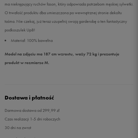
ma niekrępujący ruchów fason, który odpowiada potrzebom męskiej sylwetki.
O trwałość produktu dba umieszczona po wewnętrznej stronie dekoltu
taśma. Nie czekaj, już teraz uzupełnij swoją garderobę o ten fantastyczny
podkoszulek Up8!
Materiał: 100% bawełna
Model na zdjęciu ma 187 cm wzrostu, waży 72 kg i prezentuje
produkt w rozmiarze M.
Dostawa i płatność
Darmowa dostawa od 299,99 zł
Czas realizacji 1-5 dni roboczych
30 dni na zwrot