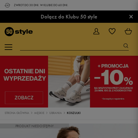
ZWROT DO 30 DNI. W KLUBIE DO 60 DNI.
×
Dołącz do Klubu 50 style
STRONA GŁÓWNA
MĘSKIE
UBRANIA
KOSZULKI
PRODUKT NIEDOSTĘPNY