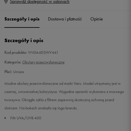
Sprawdź dostępność w salonach
ONE SIZE
Powiadom o dostępności
Szczegóły i opis
Dostawa i płatność
Opinie
Szczegóły i opis
Kod produktu:
VN0A4DSWV441
Kategoria:
Okulary przeciwsłoneczne
Płeć:
Unisex
Modne okulary przeciwsłoneczne od marki Vans. Model utrzymany jest w
czarnej, uniwersalnej kolorystyce. Wygodne oprawki wykonano z mocnego
tworzywa. Okrągłe szkła z filtrem zapewnią skuteczną ochronę przed
słońcem. Na bokach znalazło się logo brandu.
Filtr UVA/UVB 400