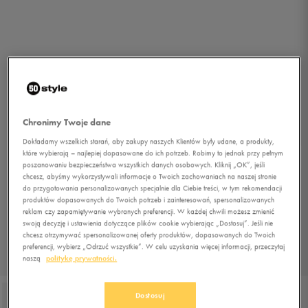
Chronimy Twoje dane
Dokładamy wszelkich starań, aby zakupy naszych Klientów były udane, a produkty,
które wybierają – najlepiej dopasowane do ich potrzeb. Robimy to jednak przy pełnym
poszanowaniu bezpieczeństwa wszystkich danych osobowych. Kliknij „OK”, jeśli
chcesz, abyśmy wykorzystywali informacje o Twoich zachowaniach na naszej stronie
do przygotowania personalizowanych specjalnie dla Ciebie treści, w tym rekomendacji
produktów dopasowanych do Twoich potrzeb i zainteresowań, spersonalizowanych
reklam czy zapamiętywanie wybranych preferencji. W każdej chwili możesz zmienić
swoją decyzję i ustawienia dotyczące plików cookie wybierając „Dostosuj”. Jeśli nie
chcesz otrzymywać spersonalizowanej oferty produktów, dopasowanych do Twoich
preferencji, wybierz „Odrzuć wszystkie”. W celu uzyskania więcej informacji, przeczytaj
naszą
politykę prywatności.
1/3
Dostosuj