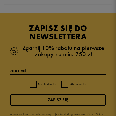
5.0
opinii klientów
6
z całego okresu
ZAPISZ SIĘ DO
zebranych i zweryfikowanych przez
NEWSLETTERA
Zgarnij 10% rabatu na pierwsze
zakupy za min. 250 zł
5
100%
Adres e-mail
4
0%
Oferta damska
Oferta męska
3
0%
ZAPISZ SIĘ
2
0%
1
Administratorem danych osobowych jest Marketing Investment Group S.A. z
0%