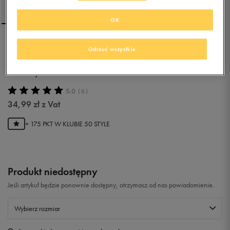
OK
VANS OKULARY WM RISE
Odrzuć wszystkie
AND SHINE SUNGLASSES
BLACK/SMOKE LENS
5.0
(
6
)
34,99
zł
z Vat
+ 175 PKT W
KLUBIE 50 STYLE
Produkt niedostępny
Jeśli artykuł będzie ponownie dostępny, otrzymasz od nas powiadomienie.
Wybierz rozmiar