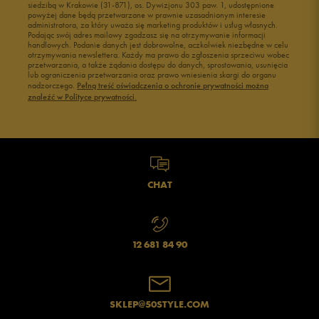
siedzibą w Krakowie (31-871), os. Dywizjonu 303 paw. 1, udostępnione
powyżej dane będą przetwarzane w prawnie uzasadnionym interesie
administratora, za który uważa się marketing produktów i usług własnych.
Podając swój adres mailowy zgadzasz się na otrzymywanie informacji
handlowych. Podanie danych jest dobrowolne, aczkolwiek niezbędne w celu
otrzymywania newslettera. Każdy ma prawo do zgłoszenia sprzeciwu wobec
przetwarzania, a także żądania dostępu do danych, sprostowania, usunięcia
lub ograniczenia przetwarzania oraz prawo wniesienia skargi do organu
Jak zbieramy opinie?
nadzorczego.
Pełną treść oświadczenia o ochronie prywatności można
znaleźć w Polityce prywatności.
Opinie klientów
Wyczyść
Szukaj
CHAT
12 681 84 90
SKLEP@50STYLE.COM