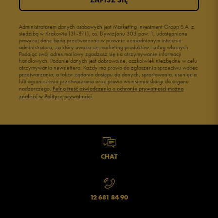
Administratorem danych osobowych jest Marketing Investment Group S.A. z
siedzibą w Krakowie (31-871), os. Dywizjonu 303 paw. 1, udostępnione
powyżej dane będą przetwarzane w prawnie uzasadnionym interesie
administratora, za który uważa się marketing produktów i usług własnych.
Podając swój adres mailowy zgadzasz się na otrzymywanie informacji
handlowych. Podanie danych jest dobrowolne, aczkolwiek niezbędne w celu
otrzymywania newslettera. Każdy ma prawo do zgłoszenia sprzeciwu wobec
przetwarzania, a także żądania dostępu do danych, sprostowania, usunięcia
lub ograniczenia przetwarzania oraz prawo wniesienia skargi do organu
nadzorczego.
Pełną treść oświadczenia o ochronie prywatności można
znaleźć w Polityce prywatności.
CHAT
12 681 84 90