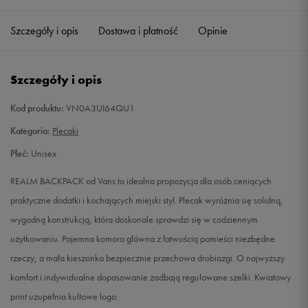
Szczegóły i opis
Dostawa i płatność
Opinie
Szczegóły i opis
Kod produktu:
VN0A3UI64QU1
Kategoria:
Plecaki
Płeć:
Unisex
REALM BACKPACK od Vans to idealna propozycja dla osób ceniących
praktyczne dodatki i kochających miejski styl. Plecak wyróżnia się solidną,
wygodną konstrukcją, która doskonale sprawdzi się w codziennym
użytkowaniu. Pojemna komora główna z łatwością pomieści niezbędne
rzeczy, a mała kieszonka bezpiecznie przechowa drobiazgi. O najwyższy
komfort i indywidualne dopasowanie zadbają regulowane szelki. Kwiatowy
print uzupełnia kultowe logo.