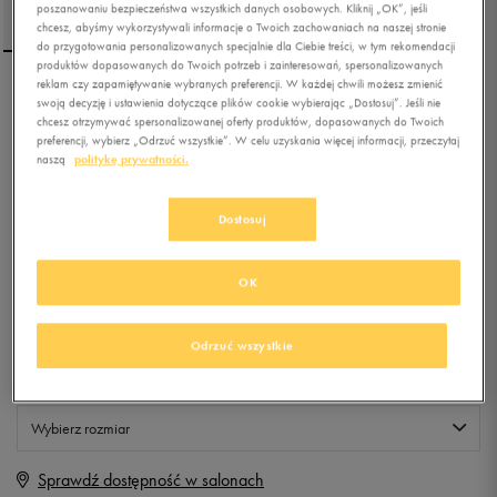
poszanowaniu bezpieczeństwa wszystkich danych osobowych. Kliknij „OK”, jeśli
chcesz, abyśmy wykorzystywali informacje o Twoich zachowaniach na naszej stronie
do przygotowania personalizowanych specjalnie dla Ciebie treści, w tym rekomendacji
produktów dopasowanych do Twoich potrzeb i zainteresowań, spersonalizowanych
reklam czy zapamiętywanie wybranych preferencji. W każdej chwili możesz zmienić
VANS REALM BACKPACK
swoją decyzję i ustawienia dotyczące plików cookie wybierając „Dostosuj”. Jeśli nie
chcesz otrzymywać spersonalizowanej oferty produktów, dopasowanych do Twoich
preferencji, wybierz „Odrzuć wszystkie”. W celu uzyskania więcej informacji, przeczytaj
naszą
politykę prywatności.
0.0
(
0
)
99,99
zł
z Vat
Dostosuj
+ 500 PKT W
KLUBIE 50 STYLE
OK
Produkt niedostępny
Odrzuć wszystkie
Jeśli artykuł będzie ponownie dostępny, otrzymasz od nas powiadomienie.
Wybierz rozmiar
Sprawdź dostępność w salonach
ONE SIZE
Powiadom o dostępności