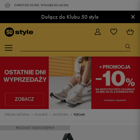
ZWROT DO 30 DNI. W KLUBIE DO 60 DNI.
×
Dołącz do Klubu 50 style
STRONA GŁÓWNA
DAMSKIE
AKCESORIA
PLECAKI
PRODUKT NIEDOSTĘPNY