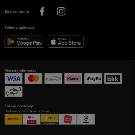
Informacje o firmie
Więcej regulaminów >
Znajdź nas na
Pobierz aplikację
Metody płatności
Formy dostawy
Dostawa tylko na terenie Polski