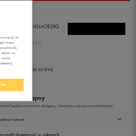
NS SKARPETY MISMOEDIG
5-13, 3PK)
asowane do ich
0.0
śli chcesz,
(
0
)
ecjalnie dla
,99
zł
z Vat
 reklam czy
w cookie
eferencji,
+ 300 PKT W
KLUBIE 50 STYLE
OK
odukt niedostępny
i artykuł będzie ponownie dostępny, otrzymasz od nas powiadomienie.
bierz rozmiar
prawdź dostępność w salonach
Rozmiary EU
Rozmiary US