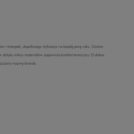
w i trampek, dopełniając stylizacje na każdą porę roku. Zestaw
o w dotyku miksu materiałów zapewnia komfort termiczny. O dobre
eszczono nazwę brandu.