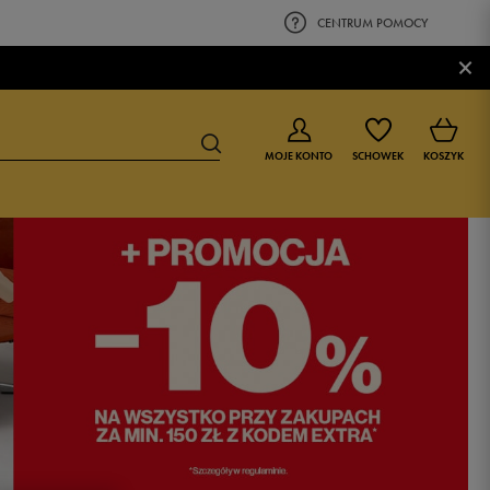
CENTRUM POMOCY
×
MOJE KONTO
SCHOWEK
KOSZYK
BUTY DLA CHŁOPCA
BUTY DLA DZIEWCZYNKI
0-4 lat
0-4 lat
4-8 lat
4-8 lat
9-16 lat
9-16 lat