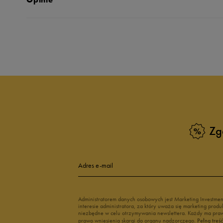
Produkt nie posia
Zg
Adres e-mail
Administratorem danych osobowych jest Marketing Investme
interesie administratora, za który uważa się marketing pro
niezbędne w celu otrzymywania newslettera. Każdy ma prawo
prawo wniesienia skargi do organu nadzorczego.
Pełną treś