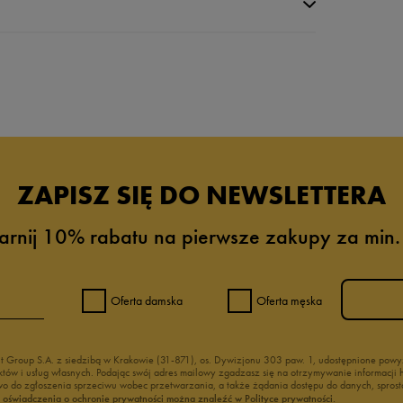
da recenzji
ZAPISZ SIĘ DO NEWSLETTERA
arnij 10% rabatu na pierwsze zakupy za min.
Oferta damska
Oferta męska
nt Group S.A. z siedzibą w Krakowie (31-871), os. Dywizjonu 303 paw. 1, udostępnione po
duktów i usług własnych. Podając swój adres mailowy zgadzasz się na otrzymywanie informacj
 do zgłoszenia sprzeciwu wobec przetwarzania, a także żądania dostępu do danych, sprost
ć oświadczenia o ochronie prywatności można znaleźć w Polityce prywatności.