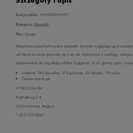
Szczegóły i opis
Kod produktu:
VN000XSEWHT1
Kategoria:
Skarpetki
Płeć:
Unisex
Streetwear pokochał wysokie skarpetki. Dumnie wyglądają spod sneakeró
od Vansa świetnie sprawdzi się w tej roli. Wykonanie z ciepłego, miłeg
dopasowanie do nóg dbają solidne ściągacze. W ich górnej części umi
Materiał: 74% bawełna, 21% poliester, 4% elastan, 1% nylon
Zestaw trzech par
VF BELGIUM BV
Posthofbrug 2-4
2600 Antwerp, Belgium
1-855-909-8267