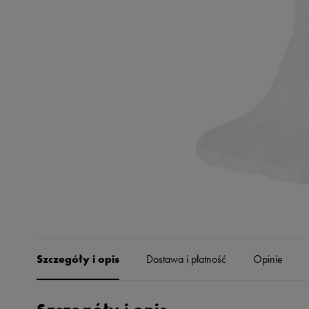
Skechers
Timberland
Umbro
Under Armour
Up8
U.S. Polo ASSN.
Vans
Szczegóły i opis
Dostawa i płatność
Opinie