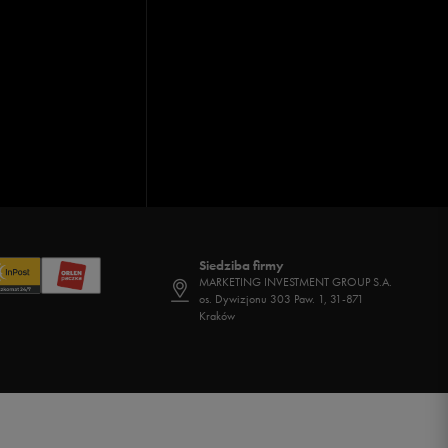
Siedziba firmy
MARKETING INVESTMENT GROUP S.A.
os. Dywizjonu 303 Paw. 1, 31-871
Kraków