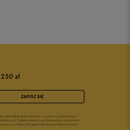
 250 zł
ZAPISZ SIĘ
wyżej dane będą przetwarzane w prawnie uzasadnionym
i handlowych. Podanie danych jest dobrowolne, aczkolwiek
owania, usunięcia lub ograniczenia przetwarzania oraz