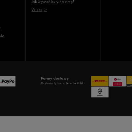
Jak wybrać buty na zimę?
Więcej >
e
yle
Formy dostawy
Dostawa tylko na terenie Polski