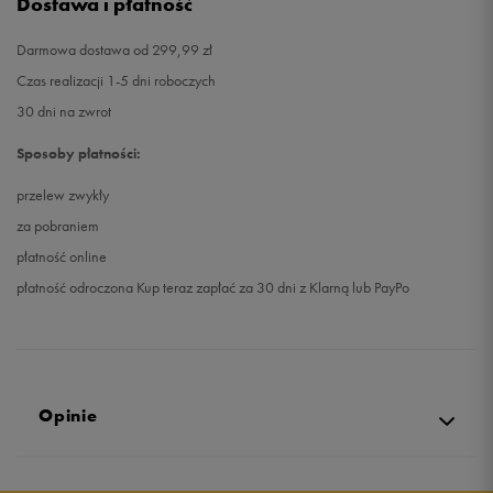
Dostawa i płatność
Darmowa dostawa od 299,99 zł
Czas realizacji 1-5 dni roboczych
30 dni na zwrot
Sposoby płatności:
przelew zwykły
za pobraniem
płatność online
płatność odroczona Kup teraz zapłać za 30 dni z Klarną lub PayPo
Opinie
Produkt nie posiada recenzji