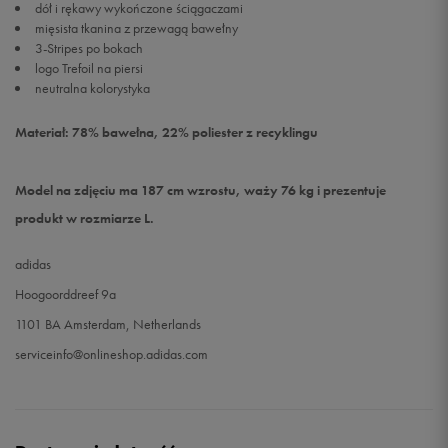
dół i rękawy wykończone ściągaczami
mięsista tkanina z przewagą bawełny
3-Stripes po bokach
logo Trefoil na piersi
neutralna kolorystyka
Materiał: 78% bawełna, 22% poliester z recyklingu
Model na zdjęciu ma 187 cm wzrostu, waży 76 kg i prezentuje
produkt w rozmiarze L.
adidas
Hoogoorddreef 9a
1101 BA Amsterdam, Netherlands
serviceinfo@onlineshop.adidas.com