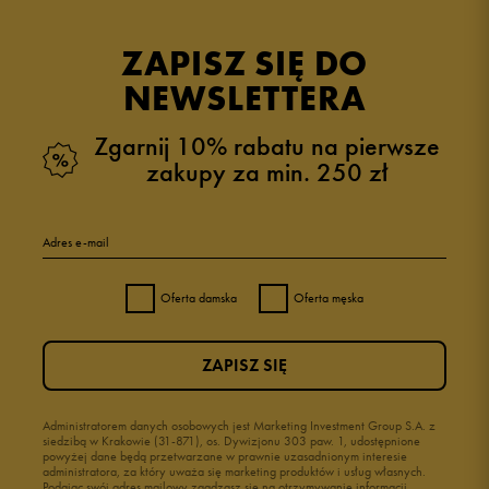
ZAPISZ SIĘ DO
NEWSLETTERA
Zgarnij 10% rabatu na pierwsze
zakupy za min. 250 zł
Adres e-mail
Oferta damska
Oferta męska
ZAPISZ SIĘ
Administratorem danych osobowych jest Marketing Investment Group S.A. z
siedzibą w Krakowie (31-871), os. Dywizjonu 303 paw. 1, udostępnione
powyżej dane będą przetwarzane w prawnie uzasadnionym interesie
administratora, za który uważa się marketing produktów i usług własnych.
Podając swój adres mailowy zgadzasz się na otrzymywanie informacji