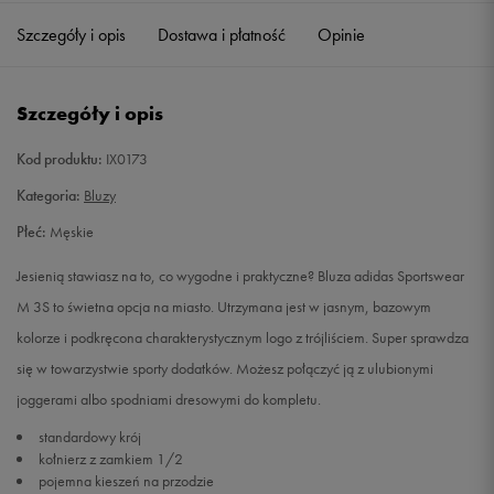
Szczegóły i opis
Dostawa i płatność
Opinie
Szczegóły i opis
Kod produktu:
IX0173
Kategoria:
Bluzy
Płeć:
Męskie
Jesienią stawiasz na to, co wygodne i praktyczne? Bluza adidas Sportswear
M 3S to świetna opcja na miasto. Utrzymana jest w jasnym, bazowym
kolorze i podkręcona charakterystycznym logo z trójliściem. Super sprawdza
się w towarzystwie sporty dodatków. Możesz połączyć ją z ulubionymi
joggerami albo spodniami dresowymi do kompletu.
standardowy krój
kołnierz z zamkiem 1/2
pojemna kieszeń na przodzie