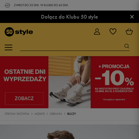
ZWROT DO 30 DNI. W KLUBIE DO 60 DNI.
×
Dołącz do Klubu 50 style
STRONA GŁÓWNA
MĘSKIE
UBRANIA
BLUZY