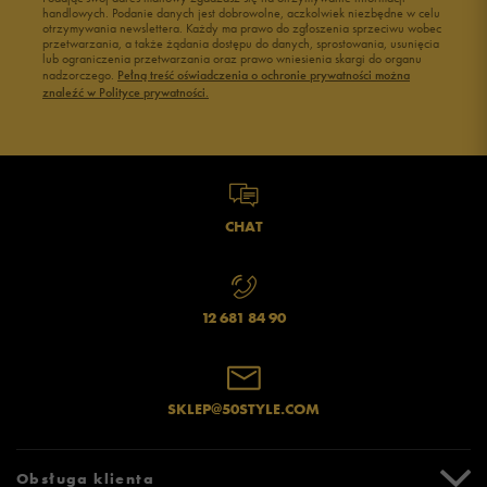
handlowych. Podanie danych jest dobrowolne, aczkolwiek niezbędne w celu
otrzymywania newslettera. Każdy ma prawo do zgłoszenia sprzeciwu wobec
przetwarzania, a także żądania dostępu do danych, sprostowania, usunięcia
lub ograniczenia przetwarzania oraz prawo wniesienia skargi do organu
nadzorczego.
Pełną treść oświadczenia o ochronie prywatności można
znaleźć w Polityce prywatności.
CHAT
12 681 84 90
SKLEP@50STYLE.COM
Obsługa klienta