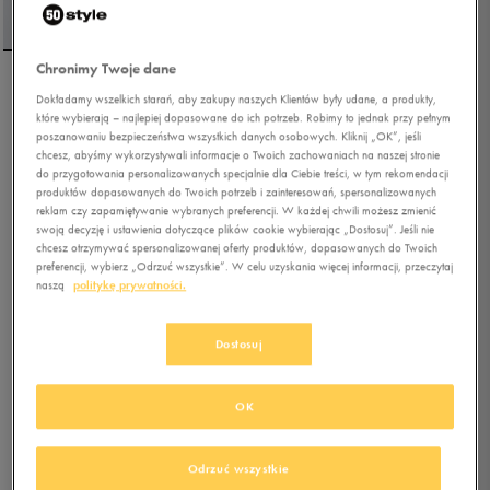
Chronimy Twoje dane
ADIDAS BLUZA
Dokładamy wszelkich starań, aby zakupy naszych Klientów były udane, a produkty,
które wybierają – najlepiej dopasowane do ich potrzeb. Robimy to jednak przy pełnym
ROZPINANA M 3S FL 1/4
poszanowaniu bezpieczeństwa wszystkich danych osobowych. Kliknij „OK”, jeśli
Z
chcesz, abyśmy wykorzystywali informacje o Twoich zachowaniach na naszej stronie
do przygotowania personalizowanych specjalnie dla Ciebie treści, w tym rekomendacji
produktów dopasowanych do Twoich potrzeb i zainteresowań, spersonalizowanych
0.0
(
0
)
reklam czy zapamiętywanie wybranych preferencji. W każdej chwili możesz zmienić
149,99
zł
z Vat
swoją decyzję i ustawienia dotyczące plików cookie wybierając „Dostosuj”. Jeśli nie
chcesz otrzymywać spersonalizowanej oferty produktów, dopasowanych do Twoich
+ 750 PKT W
KLUBIE 50 STYLE
preferencji, wybierz „Odrzuć wszystkie”. W celu uzyskania więcej informacji, przeczytaj
naszą
politykę prywatności.
Kolor:
beżowy
Dostosuj
OK
Odrzuć wszystkie