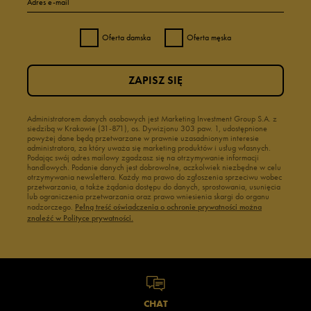
Adres e-mail
Oferta damska
Oferta męska
ZAPISZ SIĘ
Administratorem danych osobowych jest Marketing Investment Group S.A. z
siedzibą w Krakowie (31-871), os. Dywizjonu 303 paw. 1, udostępnione
powyżej dane będą przetwarzane w prawnie uzasadnionym interesie
administratora, za który uważa się marketing produktów i usług własnych.
Podając swój adres mailowy zgadzasz się na otrzymywanie informacji
handlowych. Podanie danych jest dobrowolne, aczkolwiek niezbędne w celu
otrzymywania newslettera. Każdy ma prawo do zgłoszenia sprzeciwu wobec
przetwarzania, a także żądania dostępu do danych, sprostowania, usunięcia
lub ograniczenia przetwarzania oraz prawo wniesienia skargi do organu
nadzorczego.
Pełną treść oświadczenia o ochronie prywatności można
znaleźć w Polityce prywatności.
CHAT