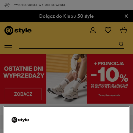
ZWROT DO 30 DNI. W KLUBIE DO 60 DNI.
×
Dołącz do Klubu 50 style
STRONA GŁÓWNA
ADIDAS FLUIDFLOW
MĘSKIE ADIDAS FLUIDFLOW