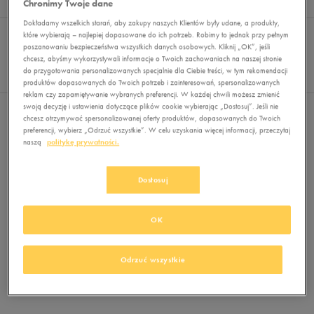
Chronimy Twoje dane
Wyników
0
Dokładamy wszelkich starań, aby zakupy naszych Klientów były udane, a produkty,
Sortuj:
FILTRUJ
które wybierają – najlepiej dopasowane do ich potrzeb. Robimy to jednak przy pełnym
REKOMENDOWANE
poszanowaniu bezpieczeństwa wszystkich danych osobowych. Kliknij „OK”, jeśli
Pokaż
chcesz, abyśmy wykorzystywali informacje o Twoich zachowaniach na naszej stronie
60
do przygotowania personalizowanych specjalnie dla Ciebie treści, w tym rekomendacji
z 0
produktów dopasowanych do Twoich potrzeb i zainteresowań, spersonalizowanych
reklam czy zapamiętywanie wybranych preferencji. W każdej chwili możesz zmienić
swoją decyzję i ustawienia dotyczące plików cookie wybierając „Dostosuj”. Jeśli nie
Nie wybrano filtrów
chcesz otrzymywać spersonalizowanej oferty produktów, dopasowanych do Twoich
preferencji, wybierz „Odrzuć wszystkie”. W celu uzyskania więcej informacji, przeczytaj
naszą
politykę prywatności.
Dostosuj
OK
Brak produktów do wyświetlenia
Zmień kryteria wyszukiwania lub
Odrzuć wszystkie
usuń wybrane filtry