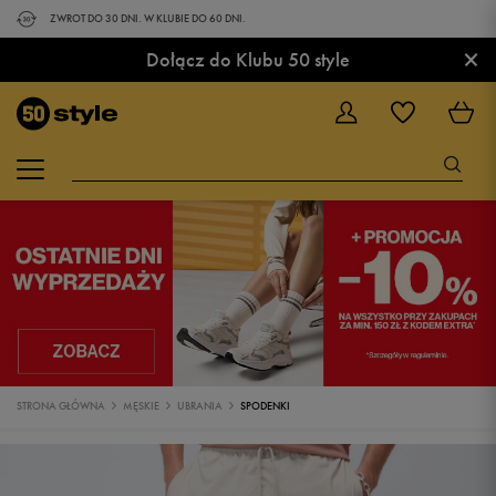
ZWROT DO 30 DNI. W KLUBIE DO 60 DNI.
×
Dołącz do Klubu 50 style
STRONA GŁÓWNA
MĘSKIE
UBRANIA
SPODENKI