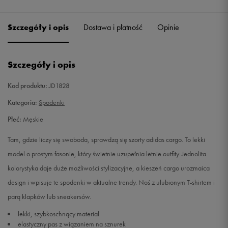
Szczegóły i opis
Dostawa i płatność
Opinie
Szczegóły i opis
Kod produktu:
JD1828
Kategoria:
Spodenki
Płeć:
Męskie
Tam, gdzie liczy się swoboda, sprawdzą się szorty adidas cargo. To lekki
model o prostym fasonie, który świetnie uzupełnia letnie outfity. Jednolita
kolorystyka daje duże możliwości stylizacyjne, a kieszeń cargo urozmaica
design i wpisuje te spodenki w aktualne trendy. Noś z ulubionym T-shirtem i
parą klapków lub sneakersów.
lekki, szybkoschnący materiał
elastyczny pas z wiązaniem na sznurek