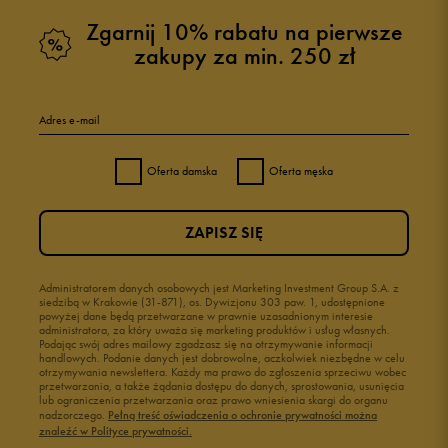
Zgarnij 10% rabatu na pierwsze
zakupy za min. 250 zł
5
100%
Adres e-mail
4
0%
Oferta damska
Oferta męska
3
0%
ZAPISZ SIĘ
2
0%
1
Administratorem danych osobowych jest Marketing Investment Group S.A. z
0%
siedzibą w Krakowie (31-871), os. Dywizjonu 303 paw. 1, udostępnione
powyżej dane będą przetwarzane w prawnie uzasadnionym interesie
administratora, za który uważa się marketing produktów i usług własnych.
Podając swój adres mailowy zgadzasz się na otrzymywanie informacji
handlowych. Podanie danych jest dobrowolne, aczkolwiek niezbędne w celu
otrzymywania newslettera. Każdy ma prawo do zgłoszenia sprzeciwu wobec
przetwarzania, a także żądania dostępu do danych, sprostowania, usunięcia
lub ograniczenia przetwarzania oraz prawo wniesienia skargi do organu
Jak zbieramy opinie?
nadzorczego.
Pełną treść oświadczenia o ochronie prywatności można
znaleźć w Polityce prywatności.