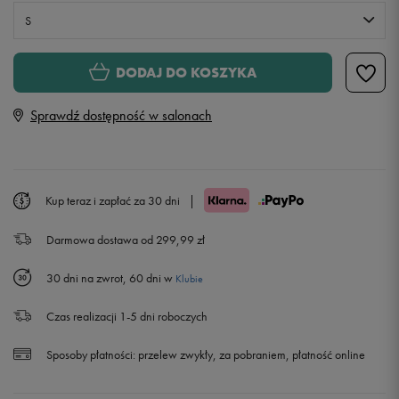
S
S
DODAJ DO KOSZYKA
Sprawdź dostępność w salonach
M
Powiadom o dostępności
L
Powiadom o dostępności
Kup teraz i zapłać za 30 dni
|
XL
Powiadom o dostępności
Darmowa dostawa od 299,99 zł
XXL
Powiadom o dostępności
30 dni na zwrot, 60 dni w
Klubie
Czas realizacji 1-5 dni roboczych
Sposoby płatności:
przelew zwykły, za pobraniem, płatność online