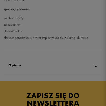
Sposoby płatności:
przelew zwykły
za pobraniem
płatność online
płatność odroczona Kup teraz zapłać za 30 dni z Klarną lub PayPo
Opinie
5.0
opinii klientów
3
z całego okresu
ZAPISZ SIĘ DO
zebranych i zweryfikowanych przez
NEWSLETTERA