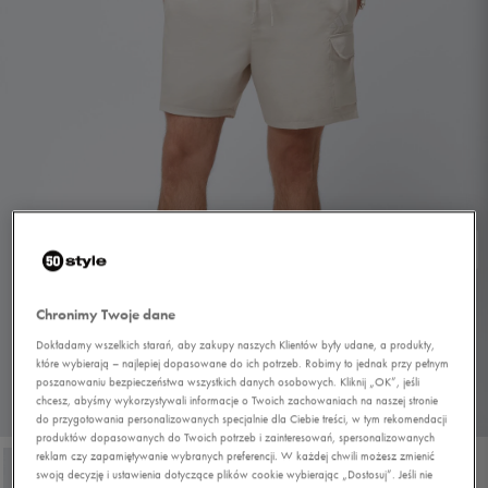
Chronimy Twoje dane
Dokładamy wszelkich starań, aby zakupy naszych Klientów były udane, a produkty,
które wybierają – najlepiej dopasowane do ich potrzeb. Robimy to jednak przy pełnym
poszanowaniu bezpieczeństwa wszystkich danych osobowych. Kliknij „OK”, jeśli
chcesz, abyśmy wykorzystywali informacje o Twoich zachowaniach na naszej stronie
1/4
do przygotowania personalizowanych specjalnie dla Ciebie treści, w tym rekomendacji
produktów dopasowanych do Twoich potrzeb i zainteresowań, spersonalizowanych
reklam czy zapamiętywanie wybranych preferencji. W każdej chwili możesz zmienić
swoją decyzję i ustawienia dotyczące plików cookie wybierając „Dostosuj”. Jeśli nie