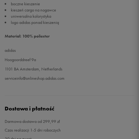
boczne kieszenie
kieszeń cargo na nogawce
uniwersalna kolorystyka
logo adidas ponad kieszenią
Materiał: 100% poliester
adidas
Hoogoorddreef 9a
1101 BA Amsterdam, Netherlands
serviceinfo@onlineshop.adidas.com
Dostawa i płatność
Darmowa dostawa od 299,99 zł
Czas realizacji 1-5 dni roboczych
30 dni na zwrot