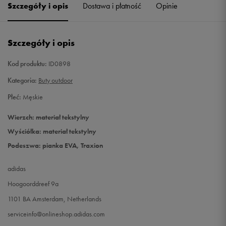
Szczegóły i opis
Dostawa i płatność
Opinie
46 2/3
30 cm
Szczegóły i opis
Kod produktu:
ID0898
Kategoria:
Buty outdoor
Płeć:
Męskie
Wierzch: materiał tekstylny
Wyściółka: materiał tekstylny
Podeszwa: pianka EVA, Traxion
adidas
Hoogoorddreef 9a
1101 BA Amsterdam, Netherlands
serviceinfo@onlineshop.adidas.com