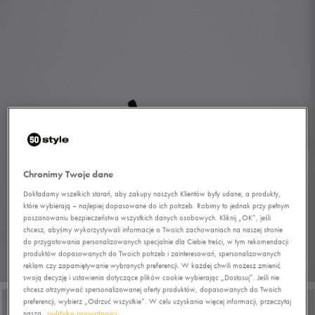
Chronimy Twoje dane
Dokładamy wszelkich starań, aby zakupy naszych Klientów były udane, a produkty,
które wybierają – najlepiej dopasowane do ich potrzeb. Robimy to jednak przy pełnym
poszanowaniu bezpieczeństwa wszystkich danych osobowych. Kliknij „OK”, jeśli
chcesz, abyśmy wykorzystywali informacje o Twoich zachowaniach na naszej stronie
do przygotowania personalizowanych specjalnie dla Ciebie treści, w tym rekomendacji
produktów dopasowanych do Twoich potrzeb i zainteresowań, spersonalizowanych
reklam czy zapamiętywanie wybranych preferencji. W każdej chwili możesz zmienić
1/6
swoją decyzję i ustawienia dotyczące plików cookie wybierając „Dostosuj”. Jeśli nie
chcesz otrzymywać spersonalizowanej oferty produktów, dopasowanych do Twoich
preferencji, wybierz „Odrzuć wszystkie”. W celu uzyskania więcej informacji, przeczytaj
naszą
politykę prywatności.