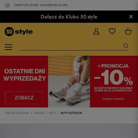
ZWROT DO 30 DNI. W KLUBIE DO 60 DNI.
×
Dołącz do Klubu 50 style
STRONA GŁÓWNA
MĘSKIE
BUTY
BUTY OUTDOOR