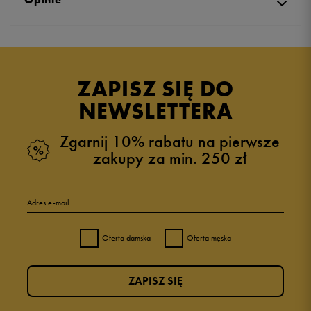
4.9
opinii klientów
35
z całego okresu
ZAPISZ SIĘ DO
zebranych i zweryfikowanych przez
NEWSLETTERA
Zgarnij 10% rabatu na pierwsze
zakupy za min. 250 zł
5
91%
Adres e-mail
4
9%
Oferta damska
Oferta męska
3
0%
ZAPISZ SIĘ
2
0%