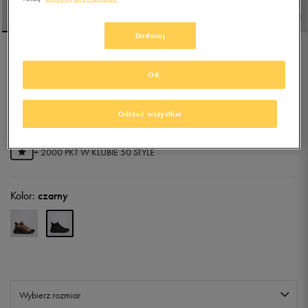
Dostosuj
ADIDAS TERREX
OK
ANYLANDER MID R.RDY
4.9
(
35
)
Odrzuć wszystkie
399,99
zł
z Vat
+ 2000 PKT W
KLUBIE 50 STYLE
Kolor:
czarny
Wybierz rozmiar