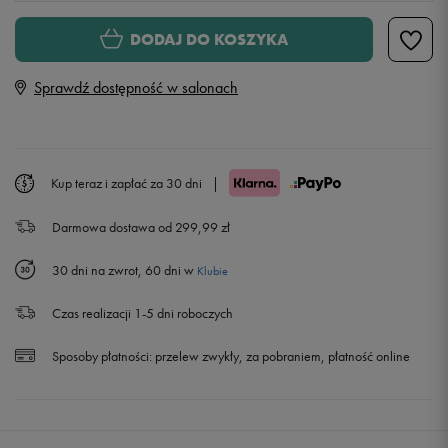
Rozmiary EU
Rozmiary US
DODAJ DO KOSZYKA
41 1/3
26 cm
Sprawdź dostępność w salonach
42
26,5 cm
42 2/3
27 cm
Powiadom o dostępności
Kup teraz i zapłać za 30 dni
|
Darmowa dostawa od 299,99 zł
43 1/3
27,5 cm
30 dni na zwrot, 60 dni w
Klubie
44
28 cm
Czas realizacji 1-5 dni roboczych
44 2/3
28,5 cm
Sposoby płatności:
przelew zwykły, za pobraniem, płatność online
45 1/3
29 cm
46
29,5 cm
Powiadom o dostępności