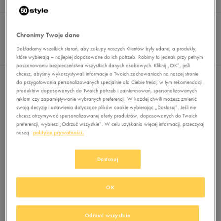
Wyników
0
Sortuj:
FILTRUJ
REKOMENDOWANE
Pokaż
Chronimy Twoje dane
60
Dokładamy wszelkich starań, aby zakupy naszych Klientów były udane, a produkty,
z 0
które wybierają – najlepiej dopasowane do ich potrzeb. Robimy to jednak przy pełnym
poszanowaniu bezpieczeństwa wszystkich danych osobowych. Kliknij „OK”, jeśli
chcesz, abyśmy wykorzystywali informacje o Twoich zachowaniach na naszej stronie
Nie wybrano filtrów
do przygotowania personalizowanych specjalnie dla Ciebie treści, w tym rekomendacji
produktów dopasowanych do Twoich potrzeb i zainteresowań, spersonalizowanych
reklam czy zapamiętywanie wybranych preferencji. W każdej chwili możesz zmienić
swoją decyzję i ustawienia dotyczące plików cookie wybierając „Dostosuj”. Jeśli nie
chcesz otrzymywać spersonalizowanej oferty produktów, dopasowanych do Twoich
preferencji, wybierz „Odrzuć wszystkie”. W celu uzyskania więcej informacji, przeczytaj
naszą
politykę prywatności.
Dostosuj
Brak produktów do wyświetlenia
Zmień kryteria wyszukiwania lub
usuń wybrane filtry
OK
Odrzuć wszystkie