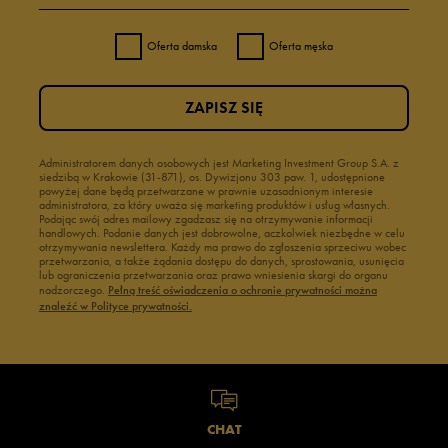
wariant adidas Tracerocker Gtx zgarniesz dla siebie? Sprawdź ofertę
dostępną online lub odwiedź salon stacjonarny 50 style i znajdź idealne
Oferta damska
Oferta męska
markowe obuwie.
ZAPISZ SIĘ
Administratorem danych osobowych jest Marketing Investment Group S.A. z
siedzibą w Krakowie (31-871), os. Dywizjonu 303 paw. 1, udostępnione
powyżej dane będą przetwarzane w prawnie uzasadnionym interesie
administratora, za który uważa się marketing produktów i usług własnych.
Podając swój adres mailowy zgadzasz się na otrzymywanie informacji
handlowych. Podanie danych jest dobrowolne, aczkolwiek niezbędne w celu
otrzymywania newslettera. Każdy ma prawo do zgłoszenia sprzeciwu wobec
przetwarzania, a także żądania dostępu do danych, sprostowania, usunięcia
lub ograniczenia przetwarzania oraz prawo wniesienia skargi do organu
nadzorczego.
Pełną treść oświadczenia o ochronie prywatności można
znaleźć w Polityce prywatności.
CHAT