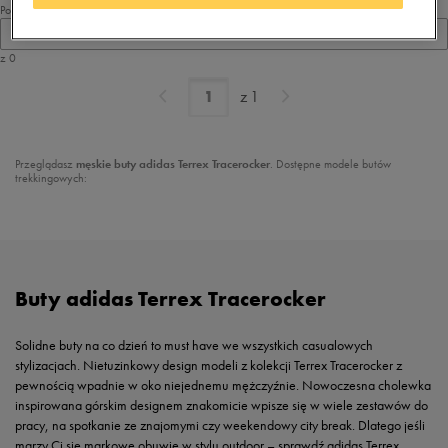
Pokaż
60
z 0
z
1
Przeglądasz
męskie buty adidas Terrex Tracerocker
. Dostępne modele butów
trekkingowych:
Buty adidas Terrex Tracerocker
Solidne buty na co dzień to must have we wszystkich casualowych
stylizacjach. Nietuzinkowy design modeli z kolekcji Terrex Tracerocker z
pewnością wpadnie w oko niejednemu mężczyźnie. Nowoczesna cholewka
inspirowana górskim designem znakomicie wpisze się w wiele zestawów do
pracy, na spotkanie ze znajomymi czy weekendowy city break. Dlatego jeśli
marzy Ci się markowe obuwie w stylu outdoor – sprawdź adidas Terrex