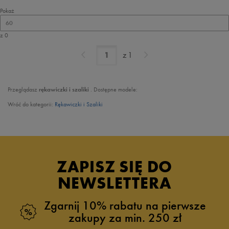
Pokaż
60
z 0
z
1
Przeglądasz
rękawiczki i szaliki
. Dostępne modele:
Wróć do kategorii:
Rękawiczki i Szaliki
ZAPISZ SIĘ DO
NEWSLETTERA
Zgarnij 10% rabatu na pierwsze
zakupy za min. 250 zł