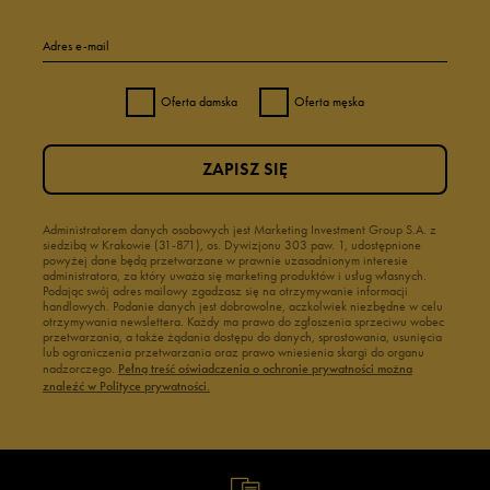
Adres e-mail
Oferta damska
Oferta męska
ZAPISZ SIĘ
Administratorem danych osobowych jest Marketing Investment Group S.A. z
siedzibą w Krakowie (31-871), os. Dywizjonu 303 paw. 1, udostępnione
powyżej dane będą przetwarzane w prawnie uzasadnionym interesie
administratora, za który uważa się marketing produktów i usług własnych.
Podając swój adres mailowy zgadzasz się na otrzymywanie informacji
handlowych. Podanie danych jest dobrowolne, aczkolwiek niezbędne w celu
otrzymywania newslettera. Każdy ma prawo do zgłoszenia sprzeciwu wobec
przetwarzania, a także żądania dostępu do danych, sprostowania, usunięcia
lub ograniczenia przetwarzania oraz prawo wniesienia skargi do organu
nadzorczego.
Pełną treść oświadczenia o ochronie prywatności można
znaleźć w Polityce prywatności.