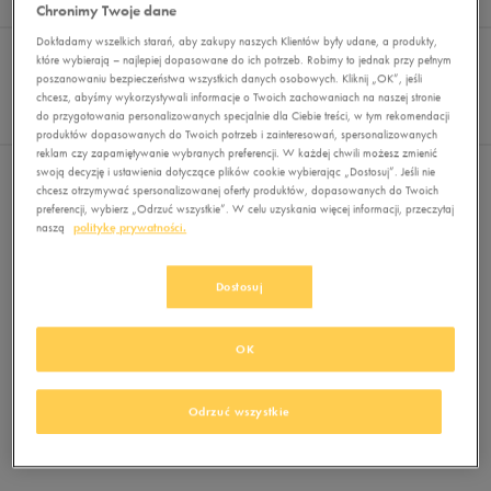
Wyników
0
Chronimy Twoje dane
Sortuj:
Dokładamy wszelkich starań, aby zakupy naszych Klientów były udane, a produkty,
FILTRUJ
(1)
REKOMENDOWANE
które wybierają – najlepiej dopasowane do ich potrzeb. Robimy to jednak przy pełnym
Pokaż
poszanowaniu bezpieczeństwa wszystkich danych osobowych. Kliknij „OK”, jeśli
chcesz, abyśmy wykorzystywali informacje o Twoich zachowaniach na naszej stronie
60
do przygotowania personalizowanych specjalnie dla Ciebie treści, w tym rekomendacji
z 0
produktów dopasowanych do Twoich potrzeb i zainteresowań, spersonalizowanych
reklam czy zapamiętywanie wybranych preferencji. W każdej chwili możesz zmienić
swoją decyzję i ustawienia dotyczące plików cookie wybierając „Dostosuj”. Jeśli nie
Wybrane filtry:
RĘKAWICZKI
Wyczyść filtry
chcesz otrzymywać spersonalizowanej oferty produktów, dopasowanych do Twoich
preferencji, wybierz „Odrzuć wszystkie”. W celu uzyskania więcej informacji, przeczytaj
naszą
politykę prywatności.
Dostosuj
OK
Brak produktów do wyświetlenia
Zmień kryteria wyszukiwania lub
Odrzuć wszystkie
usuń wybrane filtry