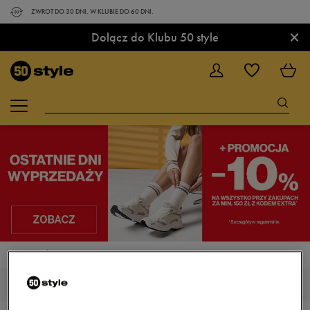
ZWROT DO 30 DNI. W KLUBIE DO 60 DNI.
×
Dołącz do Klubu 50 style
STRONA GŁÓWNA
AKCESORIA
SZALIKI I RĘKAWICZKI
RĘKAWICZKI I SZALIKI