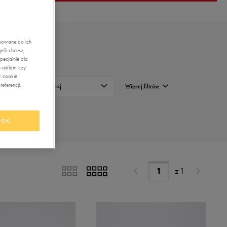
asowane do ich
śli chcesz,
ecjalnie dla
 reklam czy
w cookie
eferencji,
Rodzaj
Więcej filtrów
Niskie
FILTRUJ
OK
Wysokie
Wyczyść
z
1