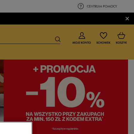
CENTRUM POMOCY
×
MOJE KONTO
SCHOWEK
KOSZYK
BUTY DLA CHŁOPCA
BUTY DLA DZIEWCZYNKI
0-4 lat
0-4 lat
4-8 lat
4-8 lat
9-16 lat
9-16 lat