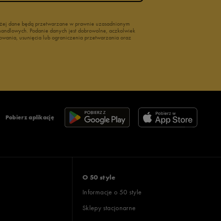
wyżej dane będą przetwarzane w prawnie uzasadnionym
i handlowych. Podanie danych jest dobrowolne, aczkolwiek
owania, usunięcia lub ograniczenia przetwarzania oraz
Pobierz aplikację
O 50 style
Informacje o 50 style
Sklepy stacjonarne