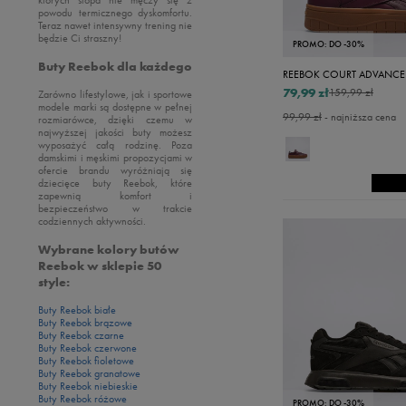
powodu termicznego dyskomfortu.
Teraz nawet intensywny trening nie
będzie Ci straszny!
PROMO: DO -30%
Buty Reebok dla każdego
REEBOK COURT ADVANCE
79,99 zł
159,99 zł
Zarówno lifestylowe, jak i sportowe
modele marki są dostępne w pełnej
99,99 zł
- najniższa cena
rozmiarówce, dzięki czemu w
najwyższej jakości buty możesz
wyposażyć całą rodzinę. Poza
damskimi i męskimi propozycjami w
ofercie brandu wyróżniają się
dziecięce buty Reebok, które
zapewnią komfort i
bezpieczeństwo w trakcie
codziennych aktywności.
Wybrane kolory butów
Reebok w sklepie 50
style:
Buty Reebok białe
Buty Reebok brązowe
Buty Reebok czarne
Buty Reebok czerwone
Buty Reebok fioletowe
Buty Reebok granatowe
Buty Reebok niebieskie
Buty Reebok różowe
PROMO: DO -30%