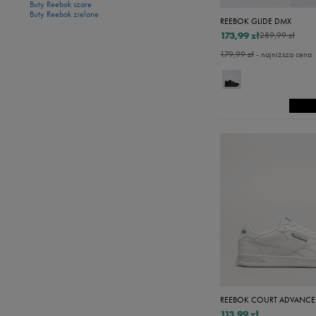
Buty Reebok szare
Buty Reebok zielone
REEBOK GLIDE DMX
173,99 zł
289,99 zł
179,99 zł
- najniższa cena
REEBOK COURT ADVANCE
113,99 zł