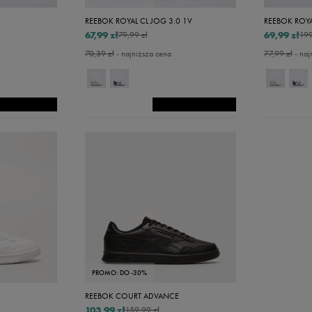
24
REEBOK ROYAL CL JOG 3.0 1V
REEBOK ROYA
25
67,99 zł
69,99 zł
79,99 zł
199
26
70,39 zł
- najniższa cena
77,99 zł
- naj
26,5
27
28
28,5
29
29,5
30
30,5
31
PROMO: DO -30%
31,5
REEBOK COURT ADVANCE
103,99 zł
159,99 zł
32