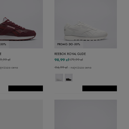
-30%
PROMO: DO -30%
E
REEBOK ROYAL GLIDE
98,99 zł
9,99 zł
179,99 zł
ajniższa cena
116,99 zł
- najniższa cena