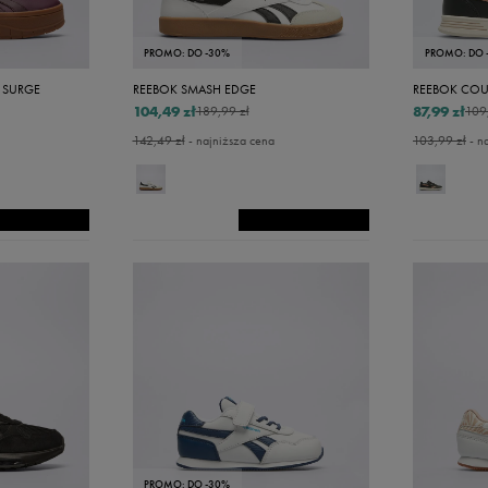
48,5
49
PROMO: DO -30%
PROMO: DO 
50
 SURGE
REEBOK SMASH EDGE
REEBOK COU
104,49 zł
87,99 zł
189,99 zł
109
16
142,49 zł
- najniższa cena
103,99 zł
- n
16,5
17
18
18,5
19
19,5
20
21
23
PROMO: DO -30%