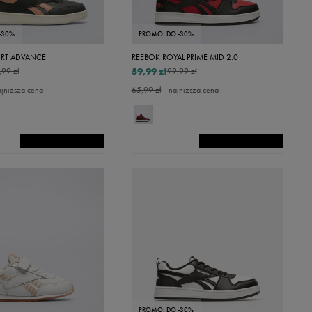
-30%
PROMO: DO -30%
RT ADVANCE
REEBOK ROYAL PRIME MID 2.0
59,99 zł
,99 zł
99,99 zł
ajniższa cena
65,99 zł
- najniższa cena
PROMO: DO -30%