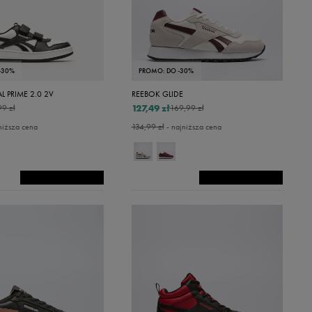
-30%
PROMO: DO -30%
L PRIME 2.0 2V
REEBOK GLIDE
127,49 zł
99 zł
169,99 zł
niższa cena
134,99 zł
- najniższa cena