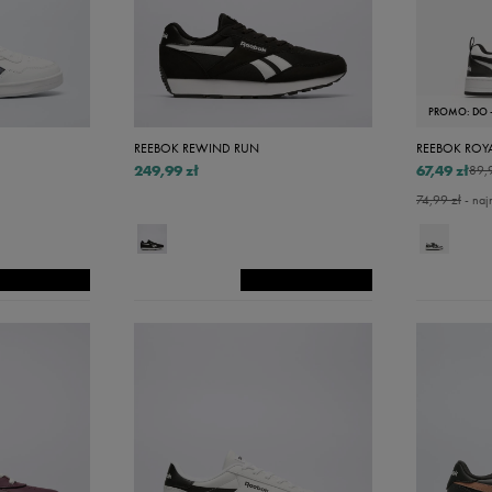
40
40,5
41
PROMO: DO 
42
REEBOK REWIND RUN
REEBOK ROYA
42,5
249,99 zł
67,49 zł
89,
74,99 zł
- naj
43
44
44,5
45
45,5
46
47
48