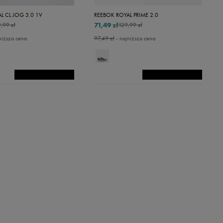
L CL JOG 3.0 1V
REEBOK ROYAL PRIME 2.0
71,49 zł
,99 zł
129,99 zł
niższa cena
97,49 zł
- najniższa cena