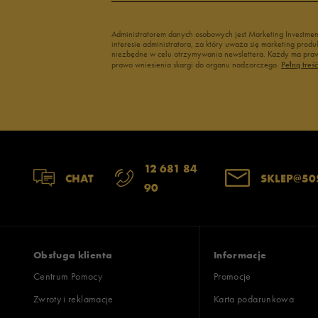
Administratorem danych osobowych jest Marketing Investme
interesie administratora, za który uważa się marketing pro
niezbędne w celu otrzymywania newslettera. Każdy ma prawo
prawo wniesienia skargi do organu nadzorczego.
Pełną treś
12 681 84
CHAT
SKLEP@50
90
Obsługa klienta
Informacje
Centrum Pomocy
Promocje
Zwroty i reklamacje
Karta podarunkowa