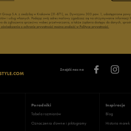
41,5
nt Group S.A. z siedzibą w Krakowie (31-871), os. Dywizjonu 303 paw. 1, udostępnione po
42 2/3
duktów i usług własnych. Podając swój adres mailowy zgadzasz się na otrzymywanie informacj
 do zgłoszenia sprzeciwu wobec przetwarzania, a także żądania dostępu do danych, sprost
ć oświadczenia o ochronie prywatności można znaleźć w Polityce prywatności.
43 1/3
44 1/2
44 2/3
45 1/3
46,5
Znajdź nas na
STYLE.COM
46 2/3
47 1/3
47,5
Poradniki
Inspiracje
48 1/2
Tabela rozmiarów
Blog
48 2/3
Oznaczenia słowne i piktogramy
Historia marek
49 1/3