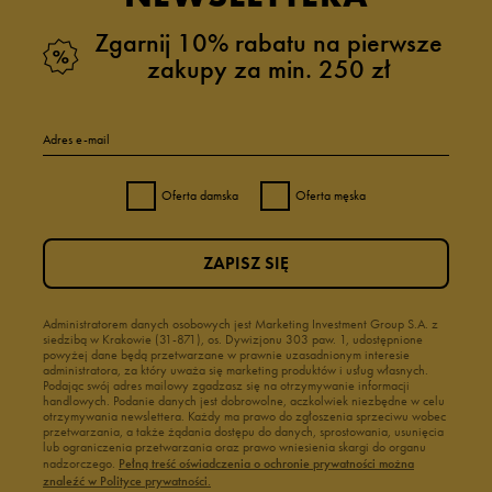
Zgarnij 10% rabatu na pierwsze
zakupy za min. 250 zł
Adres e-mail
Oferta damska
Oferta męska
ZAPISZ SIĘ
Administratorem danych osobowych jest Marketing Investment Group S.A. z
siedzibą w Krakowie (31-871), os. Dywizjonu 303 paw. 1, udostępnione
powyżej dane będą przetwarzane w prawnie uzasadnionym interesie
administratora, za który uważa się marketing produktów i usług własnych.
Podając swój adres mailowy zgadzasz się na otrzymywanie informacji
handlowych. Podanie danych jest dobrowolne, aczkolwiek niezbędne w celu
otrzymywania newslettera. Każdy ma prawo do zgłoszenia sprzeciwu wobec
przetwarzania, a także żądania dostępu do danych, sprostowania, usunięcia
lub ograniczenia przetwarzania oraz prawo wniesienia skargi do organu
nadzorczego.
Pełną treść oświadczenia o ochronie prywatności można
znaleźć w Polityce prywatności.