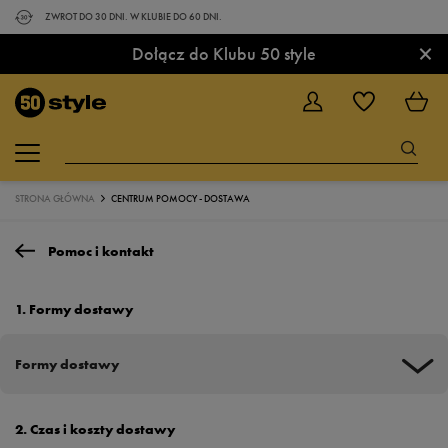
ZWROT DO 30 DNI. W KLUBIE DO 60 DNI.
×
Dołącz do Klubu 50 style
STRONA GŁÓWNA
CENTRUM POMOCY - DOSTAWA
Pomoc i kontakt
1. Formy dostawy
Formy dostawy
10,90 zł
ORLEN Paczka
2. Czas i koszty dostawy