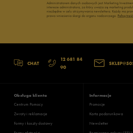
Administratorem danych osobowych jest Marketing Investme
interesie administratora, za który uważa się marketing pro
niezbędne w celu otrzymywania newslettera. Każdy ma prawo
prawo wniesienia skargi do organu nadzorczego.
Pełną treś
12 681 84
CHAT
SKLEP@50
90
Obsługa klienta
Informacje
Centrum Pomocy
Promocje
Zwroty i reklamacje
Karta podarunkowa
Formy i koszty dostawy
Newsletter
Formy płatności
Bezpieczne zakupy (SSL)