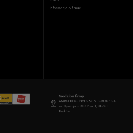
Informacje o firmie
Siedziba firmy
MARKETING INVESTMENT GROUP S.A.
os. Dywizjonu 303 Paw. 1, 31-871
Kraków