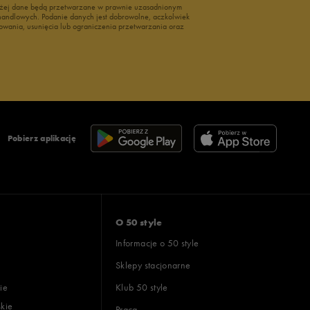
wyżej dane będą przetwarzane w prawnie uzasadnionym
i handlowych. Podanie danych jest dobrowolne, aczkolwiek
owania, usunięcia lub ograniczenia przetwarzania oraz
Pobierz aplikację
O 50 style
Informacje o 50 style
Sklepy stacjonarne
ie
Klub 50 style
skie
Praca