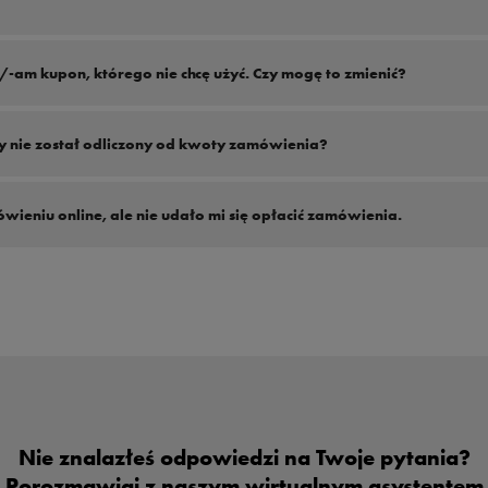
kwotowe i nagrody. KUPONY mają swoją wartość PUNKTOWĄ i termin ważności.
am kupon, którego nie chcę użyć. Czy mogę to zmienić?
jest poprzez ponowne kliknięcie w przycisk AKTYWNY widoczny na kuponie.
 nie został odliczony od kwoty zamówienia?
 być wyłączone z promocji.
eniu online, ale nie udało mi się opłacić zamówienia.
online z wykorzystaniem kuponu, ale nie udało Ci się go opłacić, skontaktuj się z 
Nie znalazłeś odpowiedzi na Twoje pytania?
Porozmawiaj z naszym wirtualnym asystentem