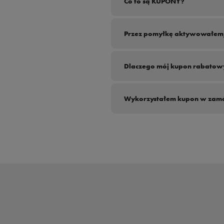
Co to są KUPONY?
KUPONY to zniżki procentowe lub 
Przez pomyłkę aktywowałem/-
Tak, dezaktywacja kuponu możliwa 
Dlaczego mój kupon rabatowy
Pamiętaj, że niektóre produkty mogą
Wykorzystałem kupon w zamówi
W sytuacji, gdy złożyłeś zamówienie 
pomoże wyjaśnić sytuację.