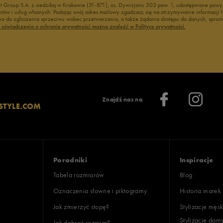
nt Group S.A. z siedzibą w Krakowie (31-871), os. Dywizjonu 303 paw. 1, udostępnione po
duktów i usług własnych. Podając swój adres mailowy zgadzasz się na otrzymywanie informacj
 do zgłoszenia sprzeciwu wobec przetwarzania, a także żądania dostępu do danych, sprost
ć oświadczenia o ochronie prywatności można znaleźć w Polityce prywatności.
Znajdź nas na
STYLE.COM
Poradniki
Inspiracje
Tabela rozmiarów
Blog
Oznaczenia słowne i piktogramy
Historia marek
Jak zmierzyć stopę?
Stylizacje męsk
Stylizacje dam
Jak dobrać rozmiar?