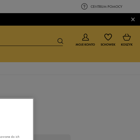
CENTRUM POMOCY
×
MOJE KONTO
SCHOWEK
KOSZYK
BUTY DLA CHŁOPCA
BUTY DLA DZIEWCZYNKI
0-4 lat
0-4 lat
4-8 lat
4-8 lat
9-16 lat
9-16 lat
asowane do ich