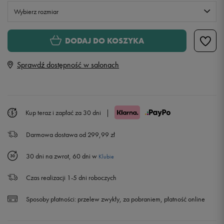
Wybierz rozmiar
S
DODAJ DO KOSZYKA
Sprawdź dostępność w salonach
M
L
Kup teraz i zapłać za 30 dni
|
XL
Powiadom o dostępności
Darmowa dostawa od 299,99 zł
30 dni na zwrot, 60 dni w
Klubie
Czas realizacji 1-5 dni roboczych
Sposoby płatności:
przelew zwykły, za pobraniem, płatność online