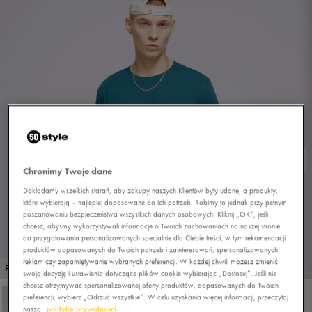
Chronimy Twoje dane
Dokładamy wszelkich starań, aby zakupy naszych Klientów były udane, a produkty,
które wybierają – najlepiej dopasowane do ich potrzeb. Robimy to jednak przy pełnym
poszanowaniu bezpieczeństwa wszystkich danych osobowych. Kliknij „OK”, jeśli
chcesz, abyśmy wykorzystywali informacje o Twoich zachowaniach na naszej stronie
do przygotowania personalizowanych specjalnie dla Ciebie treści, w tym rekomendacji
produktów dopasowanych do Twoich potrzeb i zainteresowań, spersonalizowanych
reklam czy zapamiętywanie wybranych preferencji. W każdej chwili możesz zmienić
1/4
PROMO: DO -30%
swoją decyzję i ustawienia dotyczące plików cookie wybierając „Dostosuj”. Jeśli nie
chcesz otrzymywać spersonalizowanej oferty produktów, dopasowanych do Twoich
preferencji, wybierz „Odrzuć wszystkie”. W celu uzyskania więcej informacji, przeczytaj
naszą
politykę prywatności.