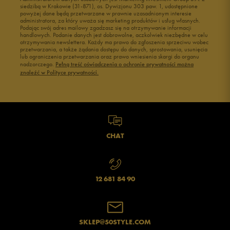
siedzibą w Krakowie (31-871), os. Dywizjonu 303 paw. 1, udostępnione
powyżej dane będą przetwarzane w prawnie uzasadnionym interesie
administratora, za który uważa się marketing produktów i usług własnych.
Podając swój adres mailowy zgadzasz się na otrzymywanie informacji
handlowych. Podanie danych jest dobrowolne, aczkolwiek niezbędne w celu
otrzymywania newslettera. Każdy ma prawo do zgłoszenia sprzeciwu wobec
przetwarzania, a także żądania dostępu do danych, sprostowania, usunięcia
lub ograniczenia przetwarzania oraz prawo wniesienia skargi do organu
nadzorczego.
Pełną treść oświadczenia o ochronie prywatności można
znaleźć w Polityce prywatności.
CHAT
12 681 84 90
SKLEP@50STYLE.COM