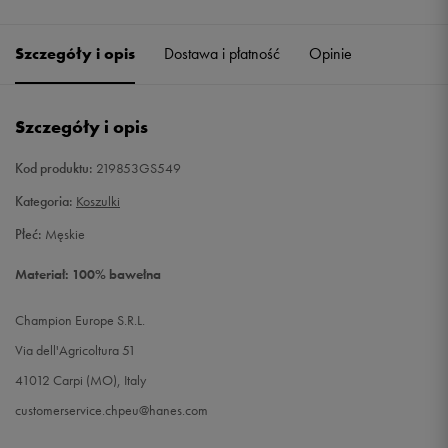
Szczegóły i opis
Dostawa i płatność
Opinie
Szczegóły i opis
Kod produktu:
219853GS549
Kategoria:
Koszulki
Płeć:
Męskie
Materiał: 100% bawełna
Champion Europe S.R.L.
Via dell'Agricoltura 51
41012 Carpi (MO), Italy
customerservice.chpeu@hanes.com