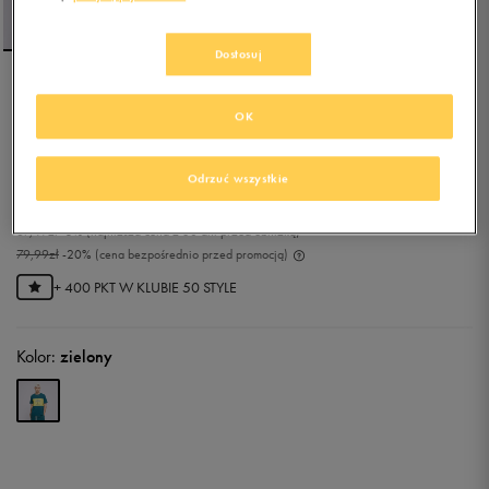
Dostosuj
CHAMPION T-SHIRT
OK
CREWNECK
0.0
(
0
)
Odrzuć wszystkie
63,99
zł
z Vat
67,49
zł
-5%
(najniższa cena z 30 dni przed obniżką)
79,99
zł
-20%
(cena bezpośrednio przed promocją)
+ 400 PKT W
KLUBIE 50 STYLE
Kolor:
zielony