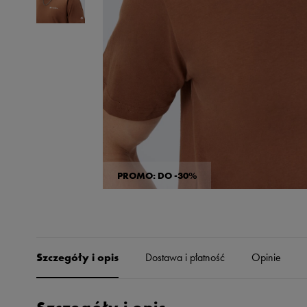
Skechers
Timberland
Umbro
Under Armour
Up8
U.S. Polo ASSN.
Vans
PROMO: DO -30%
Szczegóły i opis
Dostawa i płatność
Opinie