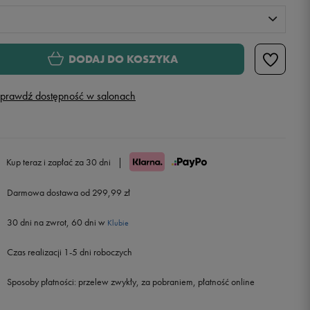
S
DODAJ DO KOSZYKA
M
Powiadom o dostępności
prawdź dostępność w salonach
L
Powiadom o dostępności
XL
Powiadom o dostępności
Kup teraz i zapłać za 30 dni
|
Darmowa dostawa od 299,99 zł
30 dni na zwrot, 60 dni w
Klubie
Czas realizacji 1-5 dni roboczych
Sposoby płatności:
przelew zwykły, za pobraniem, płatność online