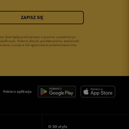
ZAPISZ SIĘ
wyżej dane będą przetwarzane w prawnie uzasadnionym
i handlowych. Podanie danych jest dobrowolne, aczkolwiek
owania, usunięcia lub ograniczenia przetwarzania oraz
Pobierz aplikację
O 50 style