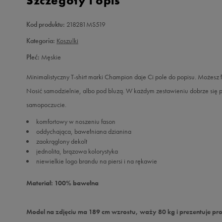
Szczegóły i opis
Kod produktu:
218281MS519
Kategoria:
Koszulki
Płeć:
Męskie
Minimalistyczny T-shirt marki Champion daje Ci pole do popisu. Możesz ł
Nosić samodzielnie, albo pod bluzą. W każdym zestawieniu dobrze się p
samopoczucie.
komfortowy w noszeniu fason
oddychająca, bawełniana dzianina
zaokrąglony dekolt
jednolita, brązowa kolorystyka
niewielkie logo brandu na piersi i na rękawie
Materiał: 100% bawełna
Model na zdjęciu ma 189 cm wzrostu, waży 80 kg i prezentuje pro