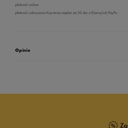
płatność online
płatność odroczona Kup teraz zapłać za 30 dni z Klarną lub PayPo
Opinie
5.0
opinii klientów
19
z całego okresu
zebranych i zweryfikowanych przez
Zg
5
10