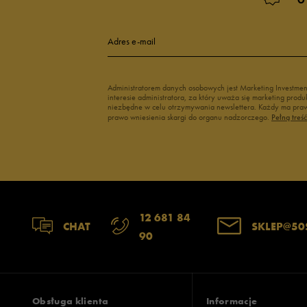
4
Adres e-mail
3
Administratorem danych osobowych jest Marketing Investme
interesie administratora, za który uważa się marketing pro
2
niezbędne w celu otrzymywania newslettera. Każdy ma prawo
prawo wniesienia skargi do organu nadzorczego.
Pełną treś
1
Zgodność z rozmiarem
Liczba głosów
12 681 84
CHAT
SKLEP@50
90
zaniżony
zgodny
zawyż
Szerokość
Liczba głosów
wąski
standardowy
szer
Obsługa klienta
Informacje