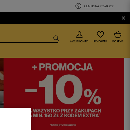
CENTRUM POMOCY
×
MOJE KONTO
SCHOWEK
KOSZYK
BUTY DLA CHŁOPCA
BUTY DLA DZIEWCZYNKI
0-4 lat
0-4 lat
4-8 lat
4-8 lat
9-16 lat
9-16 lat