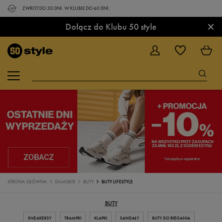
ZWROT DO 30 DNI. W KLUBIE DO 60 DNI.
×
Dołącz do Klubu 50 style
STRONA GŁÓWNA
DAMSKIE
BUTY
BUTY LIFESTYLE
BUTY
SNEAKERSY
TRAMPKI
KLAPKI
SANDAŁY
BUTY DO BIEGANIA