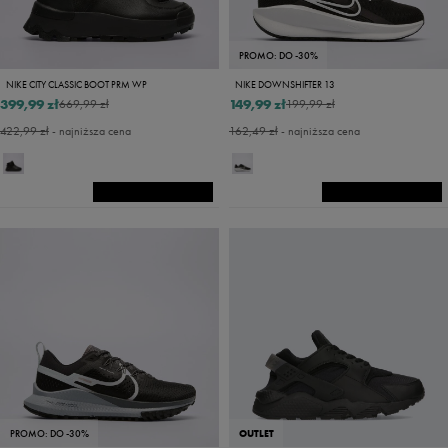
PROMO: DO -30%
NIKE CITY CLASSIC BOOT PRM WP
NIKE DOWNSHIFTER 13
399,99 zł
149,99 zł
669,99 zł
199,99 zł
422,99 zł
- najniższa cena
162,49 zł
- najniższa cena
PROMO: DO -30%
OUTLET