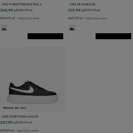
NIKE W REACT PEGASUS TRAIL 4
NIKE AIR HUARACHE
350,99 zł
319,99 zł
389,99 zł
599,99 zł
359,99 zł
- najniższa cena
329,99 zł
- najniższa cena
PROMO: DO -30%
NIKE COURT VISION ALTA LTR
227,99 zł
239,99 zł
237,49 zł
- najniższa cena