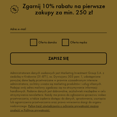
Zgarnij 10% rabatu na pierwsze
zakupy za min. 250 zł
Adres e-mail
Oferta damska
Oferta męska
ZAPISZ SIĘ
Administratorem danych osobowych jest Marketing Investment Group S.A. z
siedzibą w Krakowie (31-871), os. Dywizjonu 303 paw. 1, udostępnione
powyżej dane będą przetwarzane w prawnie uzasadnionym interesie
administratora, za który uważa się marketing produktów i usług własnych.
Podając swój adres mailowy zgadzasz się na otrzymywanie informacji
handlowych. Podanie danych jest dobrowolne, aczkolwiek niezbędne w celu
otrzymywania newslettera. Każdy ma prawo do zgłoszenia sprzeciwu wobec
przetwarzania, a także żądania dostępu do danych, sprostowania, usunięcia
lub ograniczenia przetwarzania oraz prawo wniesienia skargi do organu
nadzorczego.
Pełną treść oświadczenia o ochronie prywatności można
znaleźć w Polityce prywatności.