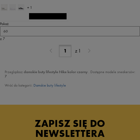
+ 1
Pokaż
60
z 7
z
1
Przeglądasz
damskie buty lifestyle
Nike
kolor czarny
. Dostępne modele sneakersów:
7
Wróć do kategorii:
Damskie buty lifestyle
ZAPISZ SIĘ DO
NEWSLETTERA