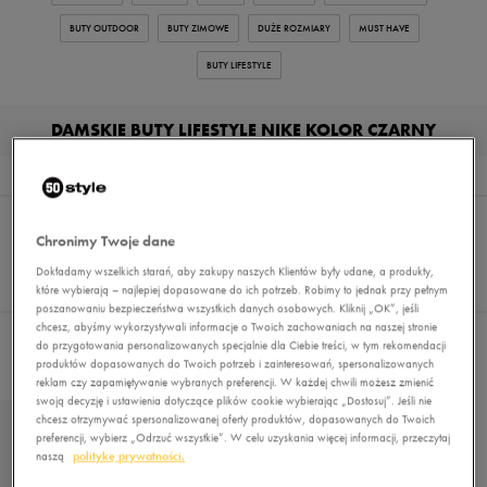
BUTY OUTDOOR
BUTY ZIMOWE
DUŻE ROZMIARY
MUST HAVE
BUTY LIFESTYLE
DAMSKIE BUTY LIFESTYLE NIKE KOLOR CZARNY
Wyników
7
Sortuj:
FILTRUJ
(2)
REKOMENDOWANE
Chronimy Twoje dane
Pokaż
60
Dokładamy wszelkich starań, aby zakupy naszych Klientów były udane, a produkty,
które wybierają – najlepiej dopasowane do ich potrzeb. Robimy to jednak przy pełnym
z 7
poszanowaniu bezpieczeństwa wszystkich danych osobowych. Kliknij „OK”, jeśli
chcesz, abyśmy wykorzystywali informacje o Twoich zachowaniach na naszej stronie
do przygotowania personalizowanych specjalnie dla Ciebie treści, w tym rekomendacji
Wybrane filtry:
NIKE
CZARNY
Wyczyść filtry
produktów dopasowanych do Twoich potrzeb i zainteresowań, spersonalizowanych
reklam czy zapamiętywanie wybranych preferencji. W każdej chwili możesz zmienić
swoją decyzję i ustawienia dotyczące plików cookie wybierając „Dostosuj”. Jeśli nie
chcesz otrzymywać spersonalizowanej oferty produktów, dopasowanych do Twoich
preferencji, wybierz „Odrzuć wszystkie”. W celu uzyskania więcej informacji, przeczytaj
naszą
politykę prywatności.