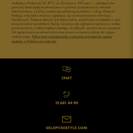
siedzibą w Krakowie (31-871), os. Dywizjonu 303 paw. 1, udostępnione
powyżej dane będą przetwarzane w prawnie uzasadnionym interesie
administratora, za który uważa się marketing produktów i usług własnych.
Podając swój adres mailowy zgadzasz się na otrzymywanie informacji
handlowych. Podanie danych jest dobrowolne, aczkolwiek niezbędne w celu
otrzymywania newslettera. Każdy ma prawo do zgłoszenia sprzeciwu wobec
przetwarzania, a także żądania dostępu do danych, sprostowania, usunięcia
lub ograniczenia przetwarzania oraz prawo wniesienia skargi do organu
nadzorczego.
Pełną treść oświadczenia o ochronie prywatności można
znaleźć w Polityce prywatności.
CHAT
12 681 84 90
SKLEP@50STYLE.COM