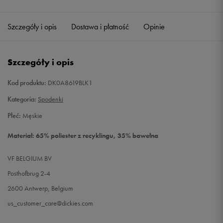
Szczegóły i opis
Dostawa i płatność
Opinie
Szczegóły i opis
Kod produktu:
DK0A8619BLK1
Kategoria:
Spodenki
Płeć:
Męskie
Materiał: 65% poliester z recyklingu, 35% bawełna
VF BELGIUM BV
Posthofbrug 2-4
2600 Antwerp, Belgium
us_customer_care@dickies.com