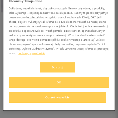
Chronimy Twoje dane
Dokładamy wszelkich starań, aby zakupy naszych Klientów były udane, a produkty,
które wybierają – najlepiej dopasowane do ich potrzeb. Robimy to jednak przy pełnym
poszanowaniu bezpieczeństwa wszystkich danych osobowych. Kliknij „OK”, jeśli
chcesz, abyśmy wykorzystywali informacje o Twoich zachowaniach na naszej stronie
DICKIES SZORTY 874
do przygotowania personalizowanych specjalnie dla Ciebie treści, w tym rekomendacji
SHORT
produktów dopasowanych do Twoich potrzeb i zainteresowań, spersonalizowanych
reklam czy zapamiętywanie wybranych preferencji. W każdej chwili możesz zmienić
swoją decyzję i ustawienia dotyczące plików cookie wybierając „Dostosuj”. Jeśli nie
0.0
(
0
)
chcesz otrzymywać spersonalizowanej oferty produktów, dopasowanych do Twoich
107,99
zł
z Vat
preferencji, wybierz „Odrzuć wszystkie”. W celu uzyskania więcej informacji, przeczytaj
naszą
politykę prywatności.
123,49
zł
-13%
(najniższa cena z 30 dni przed obniżką)
119,99
zł
-10%
(cena bezpośrednio przed promocją)
Dostosuj
+ 600 PKT W
KLUBIE 50 STYLE
OK
Kolor:
czarny
Odrzuć wszystkie