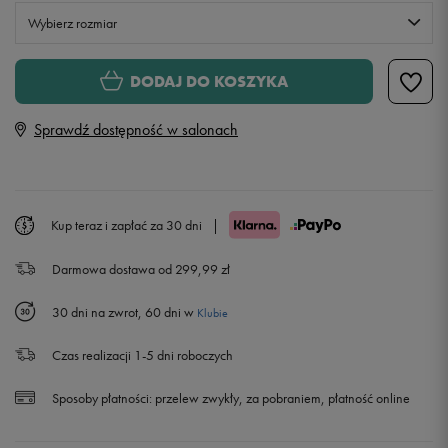
Wybierz rozmiar
30
DODAJ DO KOSZYKA
Sprawdź dostępność w salonach
31
32
Kup teraz i zapłać za 30 dni
|
33
Darmowa dostawa od 299,99 zł
34
Powiadom o dostępności
30 dni na zwrot, 60 dni w
Klubie
36
Powiadom o dostępności
Czas realizacji 1-5 dni roboczych
Sposoby płatności:
przelew zwykły, za pobraniem, płatność online