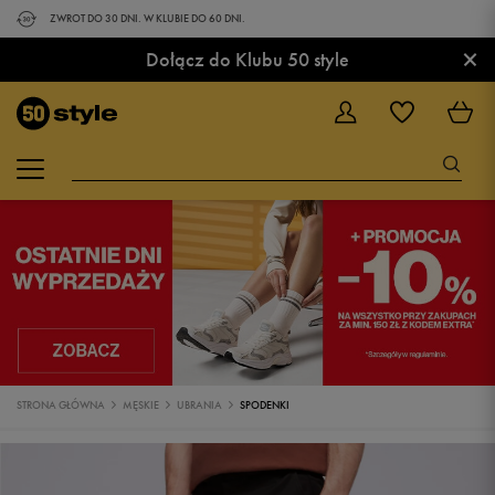
ZWROT DO 30 DNI. W KLUBIE DO 60 DNI.
×
Dołącz do Klubu 50 style
STRONA GŁÓWNA
MĘSKIE
UBRANIA
SPODENKI