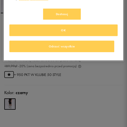
Dostosuj
DICKIES SZORTY DICKIES
OK
DUCK CANVAS SHORT
0.0
(
0
)
Odrzuć wszystkie
151,99
zł
z Vat
170,99
zł
-11%
(najniższa cena z 30 dni przed obniżką)
189,99
zł
-20%
(cena bezpośrednio przed promocją)
+ 950 PKT W
KLUBIE 50 STYLE
Kolor:
czarny