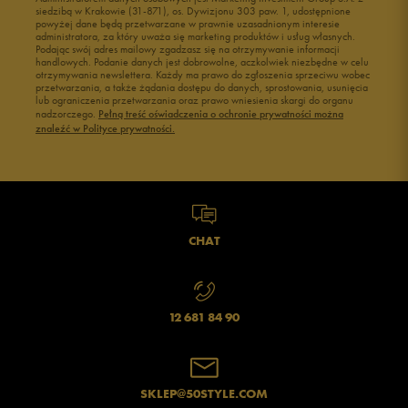
siedzibą w Krakowie (31-871), os. Dywizjonu 303 paw. 1, udostępnione
powyżej dane będą przetwarzane w prawnie uzasadnionym interesie
administratora, za który uważa się marketing produktów i usług własnych.
Podając swój adres mailowy zgadzasz się na otrzymywanie informacji
handlowych. Podanie danych jest dobrowolne, aczkolwiek niezbędne w celu
otrzymywania newslettera. Każdy ma prawo do zgłoszenia sprzeciwu wobec
przetwarzania, a także żądania dostępu do danych, sprostowania, usunięcia
lub ograniczenia przetwarzania oraz prawo wniesienia skargi do organu
nadzorczego.
Pełną treść oświadczenia o ochronie prywatności można
znaleźć w Polityce prywatności.
CHAT
12 681 84 90
SKLEP@50STYLE.COM