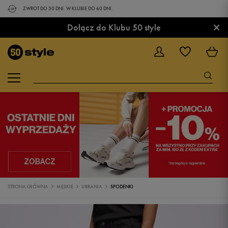
ZWROT DO 30 DNI. W KLUBIE DO 60 DNI.
×
Dołącz do Klubu 50 style
STRONA GŁÓWNA
MĘSKIE
UBRANIA
SPODENKI