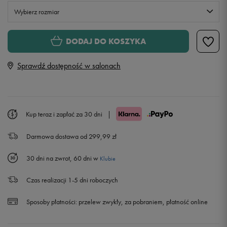
Wybierz rozmiar
28
Powiadom o dostępności
DODAJ DO KOSZYKA
Sprawdź dostępność w salonach
29
Powiadom o dostępności
30
Kup teraz i zapłać za 30 dni
|
31
Darmowa dostawa od 299,99 zł
32
30 dni na zwrot, 60 dni w
Klubie
33
Czas realizacji 1-5 dni roboczych
34
Powiadom o dostępności
Sposoby płatności:
przelew zwykły, za pobraniem, płatność online
36
Powiadom o dostępności