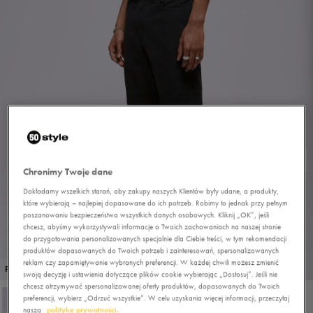
Chronimy Twoje dane
Dokładamy wszelkich starań, aby zakupy naszych Klientów były udane, a produkty,
które wybierają – najlepiej dopasowane do ich potrzeb. Robimy to jednak przy pełnym
poszanowaniu bezpieczeństwa wszystkich danych osobowych. Kliknij „OK”, jeśli
chcesz, abyśmy wykorzystywali informacje o Twoich zachowaniach na naszej stronie
do przygotowania personalizowanych specjalnie dla Ciebie treści, w tym rekomendacji
produktów dopasowanych do Twoich potrzeb i zainteresowań, spersonalizowanych
reklam czy zapamiętywanie wybranych preferencji. W każdej chwili możesz zmienić
1/4
PROMO: DO -30%
swoją decyzję i ustawienia dotyczące plików cookie wybierając „Dostosuj”. Jeśli nie
chcesz otrzymywać spersonalizowanej oferty produktów, dopasowanych do Twoich
preferencji, wybierz „Odrzuć wszystkie”. W celu uzyskania więcej informacji, przeczytaj
naszą
politykę prywatności.