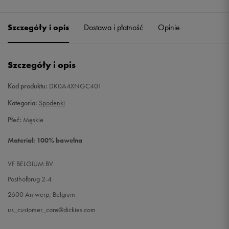
38
Powiadom o dostępności
Szczegóły i opis
Dostawa i płatność
Opinie
40
Powiadom o dostępności
Szczegóły i opis
Kod produktu:
DK0A4XNGC401
Kategoria:
Spodenki
Płeć:
Męskie
Materiał: 100% bawełna
VF BELGIUM BV
Posthofbrug 2-4
2600 Antwerp, Belgium
us_customer_care@dickies.com