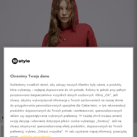
Chronimy Twoje dane
Dokładamy wszelkich starań, aby zakupy naszych Klientów były udane, a produkty,
które wybierają – najlepiej dopasowane do ich potrzeb. Robimy to jednak przy pełnym
poszanowaniu bezpieczeństwa wszystkich danych osobowych. Kliknij „OK”, jeśli
chcesz, abyśmy wykorzystywali informacje o Twoich zachowaniach na naszej stronie
do przygotowania personalizowanych specjalnie dla Ciebie treści, w tym rekomendacji
produktów dopasowanych do Twoich potrzeb i zainteresowań, spersonalizowanych
reklam czy zapamiętywanie wybranych preferencji. W każdej chwili możesz zmienić
1/4
PROMO: DO -30%
swoją decyzję i ustawienia dotyczące plików cookie wybierając „Dostosuj”. Jeśli nie
chcesz otrzymywać spersonalizowanej oferty produktów, dopasowanych do Twoich
preferencji, wybierz „Odrzuć wszystkie”. W celu uzyskania więcej informacji, przeczytaj
naszą
politykę prywatności.