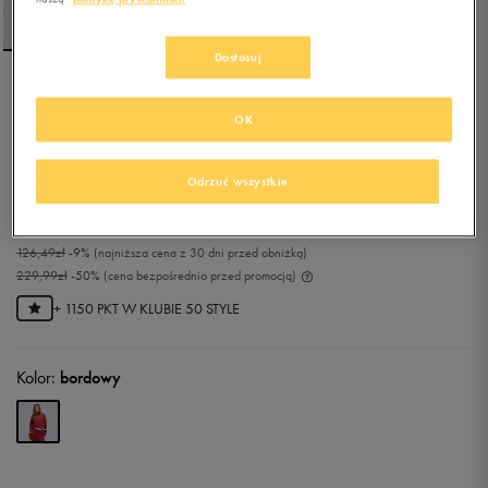
Dostosuj
ELLESSE BLUZA Z
OK
KAPTUREM BARNES
BRGND CROPPED HOODY
Odrzuć wszystkie
0.0
(
0
)
114,99
zł
z Vat
126,49
zł
-9%
(najniższa cena z 30 dni przed obniżką)
229,99
zł
-50%
(cena bezpośrednio przed promocją)
+ 1150 PKT W
KLUBIE 50 STYLE
Kolor:
bordowy