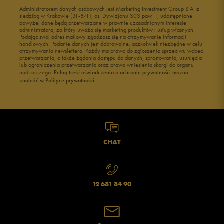
Administratorem danych osobowych jest Marketing Investment Group S.A. z
siedzibą w Krakowie (31-871), os. Dywizjonu 303 paw. 1, udostępnione
powyżej dane będą przetwarzane w prawnie uzasadnionym interesie
administratora, za który uważa się marketing produktów i usług własnych.
Podając swój adres mailowy zgadzasz się na otrzymywanie informacji
handlowych. Podanie danych jest dobrowolne, aczkolwiek niezbędne w celu
otrzymywania newslettera. Każdy ma prawo do zgłoszenia sprzeciwu wobec
przetwarzania, a także żądania dostępu do danych, sprostowania, usunięcia
lub ograniczenia przetwarzania oraz prawo wniesienia skargi do organu
nadzorczego.
Pełną treść oświadczenia o ochronie prywatności można
znaleźć w Polityce prywatności.
CHAT
12 681 84 90