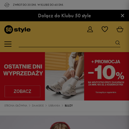
ZWROT DO 30 DNI. W KLUBIE DO 60 DNI.
×
Dołącz do Klubu 50 style
STRONA GŁÓWNA
DAMSKIE
UBRANIA
BLUZY