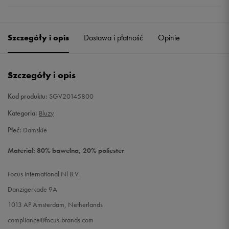
Szczegóły i opis
Dostawa i płatność
Opinie
Szczegóły i opis
Kod produktu:
SGV20145800
Kategoria:
Bluzy
Płeć:
Damskie
Materiał: 80% bawełna, 20% poliester
Focus International Nl B.V.
Danzigerkade 9A
1013 AP Amsterdam, Netherlands
compliance@focus-brands.com