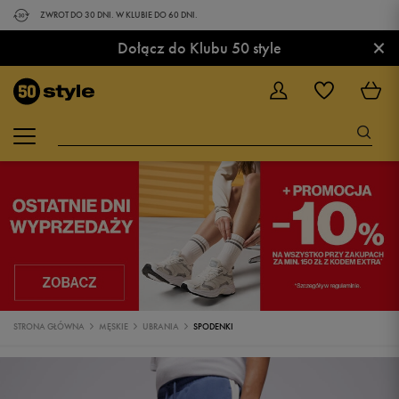
ZWROT DO 30 DNI. W KLUBIE DO 60 DNI.
×
Dołącz do Klubu 50 style
STRONA GŁÓWNA
MĘSKIE
UBRANIA
SPODENKI