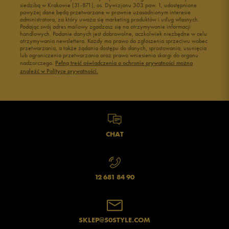
siedzibą w Krakowie (31-871), os. Dywizjonu 303 paw. 1, udostępnione
powyżej dane będą przetwarzane w prawnie uzasadnionym interesie
administratora, za który uważa się marketing produktów i usług własnych.
Podając swój adres mailowy zgadzasz się na otrzymywanie informacji
handlowych. Podanie danych jest dobrowolne, aczkolwiek niezbędne w celu
otrzymywania newslettera. Każdy ma prawo do zgłoszenia sprzeciwu wobec
przetwarzania, a także żądania dostępu do danych, sprostowania, usunięcia
lub ograniczenia przetwarzania oraz prawo wniesienia skargi do organu
nadzorczego.
Pełną treść oświadczenia o ochronie prywatności można
znaleźć w Polityce prywatności.
CHAT
12 681 84 90
SKLEP@50STYLE.COM