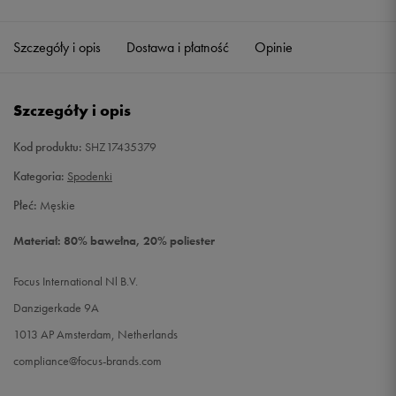
Szczegóły i opis
Dostawa i płatność
Opinie
Szczegóły i opis
Kod produktu:
SHZ17435379
Kategoria:
Spodenki
Płeć:
Męskie
Materiał: 80% bawełna, 20% poliester
Focus International Nl B.V.
Danzigerkade 9A
1013 AP Amsterdam, Netherlands
compliance@focus-brands.com