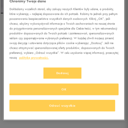
Chronimy Twoje dane
Dokładamy wszelkich starań, aby zakupy naszych Klientów były udane, a produkty,
które wybierają – najlepiej dopasowane do ich potrzeb. Robimy to jednak przy pełnym
poszanowaniu bezpieczeństwa wszystkich danych osobowych. Kliknij „OK”, jeśli
chcesz, abyśmy wykorzystywali informacje o Twoich zachowaniach na naszej stronie
ELLESSE SZORTY TURI
do przygotowania personalizowanych specjalnie dla Ciebie treści, w tym rekomendacji
SHORT NAVY/BLUE/WHT
produktów dopasowanych do Twoich potrzeb i zainteresowań, spersonalizowanych
reklam czy zapamiętywanie wybranych preferencji. W każdej chwili możesz zmienić
swoją decyzję i ustawienia dotyczące plików cookie wybierając „Dostosuj”. Jeśli nie
0.0
(
0
)
chcesz otrzymywać spersonalizowanej oferty produktów, dopasowanych do Twoich
89,99
zł
z Vat
preferencji, wybierz „Odrzuć wszystkie”. W celu uzyskania więcej informacji, przeczytaj
naszą
politykę prywatności.
99,99
zł
-10%
(najniższa cena z 30 dni przed obniżką)
99,99
zł
-10%
(cena bezpośrednio przed promocją)
Dostosuj
+ 500 PKT W
KLUBIE 50 STYLE
OK
Kolor:
granatowy
Odrzuć wszystkie