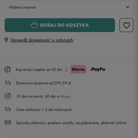
Wybierz rozmiar
S
DODAJ DO KOSZYKA
Sprawdź dostępność w salonach
M
L
Kup teraz i zapłać za 30 dni
|
XL
Darmowa dostawa od 299,99 zł
30 dni na zwrot, 60 dni w
Klubie
Czas realizacji 1-5 dni roboczych
Sposoby płatności:
przelew zwykły, za pobraniem, płatność online