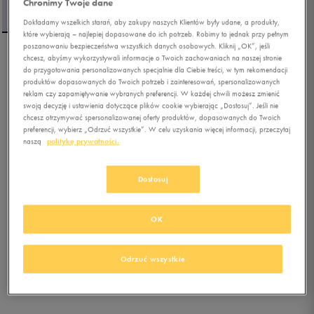
Chronimy Twoje dane
Dokładamy wszelkich starań, aby zakupy naszych Klientów były udane, a produkty,
które wybierają – najlepiej dopasowane do ich potrzeb. Robimy to jednak przy pełnym
poszanowaniu bezpieczeństwa wszystkich danych osobowych. Kliknij „OK”, jeśli
chcesz, abyśmy wykorzystywali informacje o Twoich zachowaniach na naszej stronie
ELLESSE T-SHIRT
do przygotowania personalizowanych specjalnie dla Ciebie treści, w tym rekomendacji
CHEVALIER TEE BLUE
produktów dopasowanych do Twoich potrzeb i zainteresowań, spersonalizowanych
reklam czy zapamiętywanie wybranych preferencji. W każdej chwili możesz zmienić
swoją decyzję i ustawienia dotyczące plików cookie wybierając „Dostosuj”. Jeśli nie
5.0
(
1
)
chcesz otrzymywać spersonalizowanej oferty produktów, dopasowanych do Twoich
47,99
zł
z Vat
preferencji, wybierz „Odrzuć wszystkie”. W celu uzyskania więcej informacji, przeczytaj
naszą
politykę prywatności.
53,99
zł
-11%
(najniższa cena z 30 dni przed obniżką)
59,99
zł
-20%
(cena bezpośrednio przed promocją)
Dostosuj
+ 300 PKT W
KLUBIE 50 STYLE
OK
Kolor:
niebieski
Odrzuć wszystkie