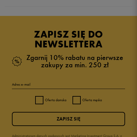
5.0
opinii klientów
1
z całego okresu
ZAPISZ SIĘ DO
zebranych i zweryfikowanych przez
NEWSLETTERA
Zgarnij 10% rabatu na pierwsze
zakupy za min. 250 zł
5
100%
Adres e-mail
4
0%
Oferta damska
Oferta męska
3
0%
ZAPISZ SIĘ
2
0%
1
Administratorem danych osobowych jest Marketing Investment Group S.A. z
0%