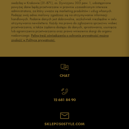
siedzibą w Krakowie (31-871), os. Dywizjonu 303 paw. 1, udostępnione
powyżej dane będą przetwarzane w prawnie uzasadnionym interesie
administratora, za który uważa się marketing produktów i usług własnych.
Podając swój adres mailowy zgadzasz się na otrzymywanie informacji
handlowych. Podanie danych jest dobrowolne, aczkolwiek niezbędne w celu
otrzymywania newslettera. Każdy ma prawo do zgłoszenia sprzeciwu wobec
przetwarzania, a także żądania dostępu do danych, sprostowania, usunięcia
lub ograniczenia przetwarzania oraz prawo wniesienia skargi do organu
Jak zbieramy opinie?
nadzorczego.
Pełną treść oświadczenia o ochronie prywatności można
znaleźć w Polityce prywatności.
Opinie klientów
Wyczyść
Szukaj
CHAT
12 681 84 90
SKLEP@50STYLE.COM