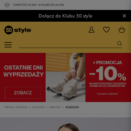
ZWROT DO 30 DNI. W KLUBIE DO 60 DNI.
×
Dołącz do Klubu 50 style
STRONA GŁÓWNA
DAMSKIE
UBRANIA
KOSZULKI