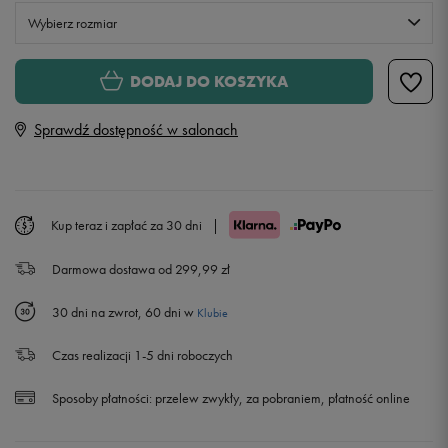
Wybierz rozmiar
Rozmiary EU
Rozmiary US
DODAJ DO KOSZYKA
36
Sprawdź dostępność w salonach
38
40
Kup teraz i zapłać za 30 dni
|
Darmowa dostawa od 299,99 zł
42
30 dni na zwrot, 60 dni w
Klubie
Czas realizacji 1-5 dni roboczych
Sposoby płatności:
przelew zwykły, za pobraniem, płatność online