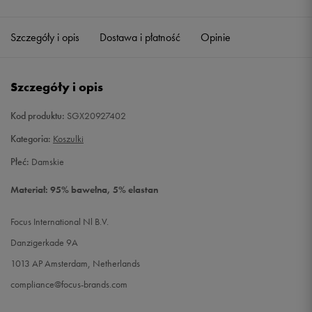
Szczegóły i opis
Dostawa i płatność
Opinie
Szczegóły i opis
Kod produktu:
SGX20927402
Kategoria:
Koszulki
Płeć:
Damskie
Materiał: 95% bawełna, 5% elastan
Focus International Nl B.V.
Danzigerkade 9A
1013 AP Amsterdam, Netherlands
compliance@focus-brands.com