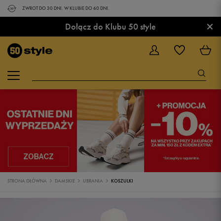
ZWROT DO 30 DNI. W KLUBIE DO 60 DNI.
×
Dołącz do Klubu 50 style
STRONA GŁÓWNA
DAMSKIE
UBRANIA
KOSZULKI