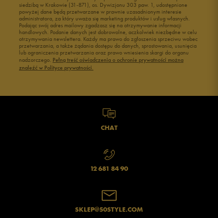
siedzibą w Krakowie (31-871), os. Dywizjonu 303 paw. 1, udostępnione
powyżej dane będą przetwarzane w prawnie uzasadnionym interesie
administratora, za który uważa się marketing produktów i usług własnych.
Podając swój adres mailowy zgadzasz się na otrzymywanie informacji
handlowych. Podanie danych jest dobrowolne, aczkolwiek niezbędne w celu
otrzymywania newslettera. Każdy ma prawo do zgłoszenia sprzeciwu wobec
przetwarzania, a także żądania dostępu do danych, sprostowania, usunięcia
lub ograniczenia przetwarzania oraz prawo wniesienia skargi do organu
nadzorczego.
Pełną treść oświadczenia o ochronie prywatności można
znaleźć w Polityce prywatności.
CHAT
12 681 84 90
SKLEP@50STYLE.COM