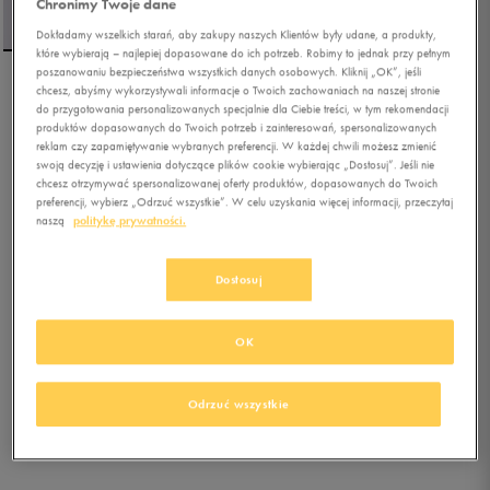
Chronimy Twoje dane
Dokładamy wszelkich starań, aby zakupy naszych Klientów były udane, a produkty,
które wybierają – najlepiej dopasowane do ich potrzeb. Robimy to jednak przy pełnym
poszanowaniu bezpieczeństwa wszystkich danych osobowych. Kliknij „OK”, jeśli
chcesz, abyśmy wykorzystywali informacje o Twoich zachowaniach na naszej stronie
ELLESSE T-SHIRT MELINDA
do przygotowania personalizowanych specjalnie dla Ciebie treści, w tym rekomendacji
LIGHT GREEN
produktów dopasowanych do Twoich potrzeb i zainteresowań, spersonalizowanych
reklam czy zapamiętywanie wybranych preferencji. W każdej chwili możesz zmienić
swoją decyzję i ustawienia dotyczące plików cookie wybierając „Dostosuj”. Jeśli nie
0.0
(
0
)
chcesz otrzymywać spersonalizowanej oferty produktów, dopasowanych do Twoich
41,99
zł
z Vat
preferencji, wybierz „Odrzuć wszystkie”. W celu uzyskania więcej informacji, przeczytaj
naszą
politykę prywatności.
48,99
zł
-14%
(najniższa cena z 30 dni przed obniżką)
69,99
zł
-40%
(cena bezpośrednio przed promocją)
Dostosuj
+ 350 PKT W
KLUBIE 50 STYLE
OK
Kolor:
szary
Odrzuć wszystkie