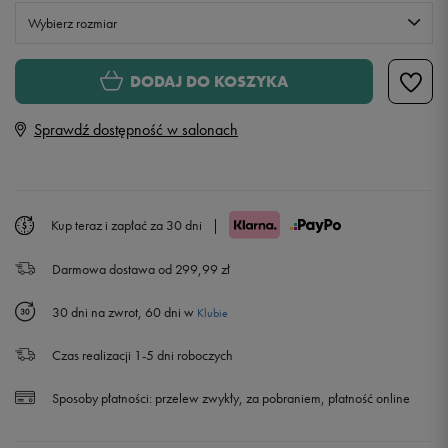
Wybierz rozmiar
Rozmiary EU
Rozmiary US
DODAJ DO KOSZYKA
34
Sprawdź dostępność w salonach
36
38
Kup teraz i zapłać za 30 dni
|
Darmowa dostawa od 299,99 zł
40
30 dni na zwrot, 60 dni w
Klubie
Czas realizacji 1-5 dni roboczych
Sposoby płatności:
przelew zwykły, za pobraniem, płatność online