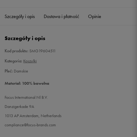
Szczegóły i opis
Dostawa i płatność
Opinie
Szczegóły i opis
Kod produktu:
SMG19604511
Kategoria:
Koszulki
Płeć:
Damskie
Materiał: 100% bawełna
Focus International Nl B.V.
Danzigerkade 9A
1013 AP Amsterdam, Netherlands
compliance@focus-brands.com