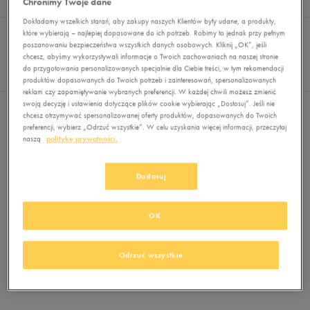
Chronimy Twoje dane
Wyników
0
Dokładamy wszelkich starań, aby zakupy naszych Klientów były udane, a produkty,
Sortuj:
FILTRUJ
które wybierają – najlepiej dopasowane do ich potrzeb. Robimy to jednak przy pełnym
REKOMENDOWANE
poszanowaniu bezpieczeństwa wszystkich danych osobowych. Kliknij „OK”, jeśli
Pokaż
chcesz, abyśmy wykorzystywali informacje o Twoich zachowaniach na naszej stronie
60
do przygotowania personalizowanych specjalnie dla Ciebie treści, w tym rekomendacji
z 0
produktów dopasowanych do Twoich potrzeb i zainteresowań, spersonalizowanych
reklam czy zapamiętywanie wybranych preferencji. W każdej chwili możesz zmienić
swoją decyzję i ustawienia dotyczące plików cookie wybierając „Dostosuj”. Jeśli nie
Nie wybrano filtrów
chcesz otrzymywać spersonalizowanej oferty produktów, dopasowanych do Twoich
preferencji, wybierz „Odrzuć wszystkie”. W celu uzyskania więcej informacji, przeczytaj
naszą
politykę prywatności.
Dostosuj
OK
Brak produktów do wyświetlenia
Zmień kryteria wyszukiwania lub
Odrzuć wszystkie
usuń wybrane filtry