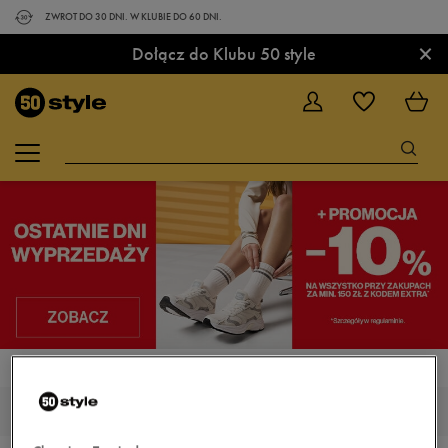
ZWROT DO 30 DNI. W KLUBIE DO 60 DNI.
×
Dołącz do Klubu 50 style
STRONA GŁÓWNA
FEEWEAR KANSAS
FEEWEAR KANSAS