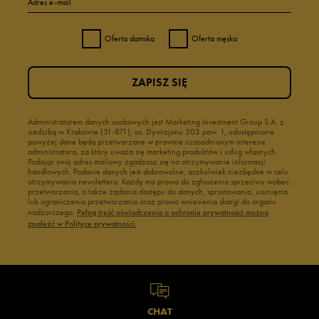
Adres e-mail
Oferta damska
Oferta męska
ZAPISZ SIĘ
Administratorem danych osobowych jest Marketing Investment Group S.A. z
siedzibą w Krakowie (31-871), os. Dywizjonu 303 paw. 1, udostępnione
powyżej dane będą przetwarzane w prawnie uzasadnionym interesie
administratora, za który uważa się marketing produktów i usług własnych.
Podając swój adres mailowy zgadzasz się na otrzymywanie informacji
handlowych. Podanie danych jest dobrowolne, aczkolwiek niezbędne w celu
otrzymywania newslettera. Każdy ma prawo do zgłoszenia sprzeciwu wobec
przetwarzania, a także żądania dostępu do danych, sprostowania, usunięcia
lub ograniczenia przetwarzania oraz prawo wniesienia skargi do organu
nadzorczego.
Pełną treść oświadczenia o ochronie prywatności można
znaleźć w Polityce prywatności.
CHAT