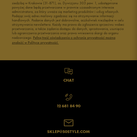
siedzibą w Krakowie (31-871), os. Dywizjonu 303 paw. 1, udostępnione
powyżej dane będą przetwarzane w prawnie uzasadnionym interesie
administratora, za który uważa się marketing produktów i usług własnych.
Podając swój adres mailowy zgadzasz się na otrzymywanie informacji
handlowych. Podanie danych jest dobrowolne, aczkolwiek niezbędne w celu
otrzymywania newslettera. Każdy ma prawo do zgłoszenia sprzeciwu wobec
przetwarzania, a także żądania dostępu do danych, sprostowania, usunięcia
lub ograniczenia przetwarzania oraz prawo wniesienia skargi do organu
nadzorczego.
Pełną treść oświadczenia o ochronie prywatności można
znaleźć w Polityce prywatności.
CHAT
12 681 84 90
SKLEP@50STYLE.COM