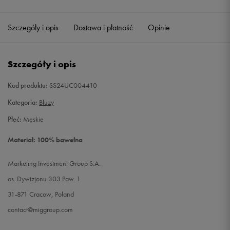
Szczegóły i opis
Dostawa i płatność
Opinie
Szczegóły i opis
Kod produktu:
SS24UC004410
Kategoria:
Bluzy
Płeć:
Męskie
Materiał: 100% bawełna
Marketing Investment Group S.A.
os. Dywizjonu 303 Paw. 1
31-871 Cracow, Poland
contact@miggroup.com