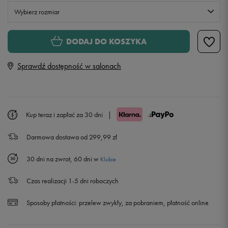
Wybierz rozmiar
S
DODAJ DO KOSZYKA
Sprawdź dostępność w salonach
M
L
Kup teraz i zapłać za 30 dni
|
XL
Powiadom o dostępności
Darmowa dostawa od 299,99 zł
30 dni na zwrot, 60 dni w
Klubie
Czas realizacji 1-5 dni roboczych
Sposoby płatności:
przelew zwykły, za pobraniem, płatność online