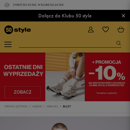
ZWROT DO 30 DNI. W KLUBIE DO 60 DNI.
×
Dołącz do Klubu 50 style
STRONA GŁÓWNA
MĘSKIE
UBRANIA
BLUZY