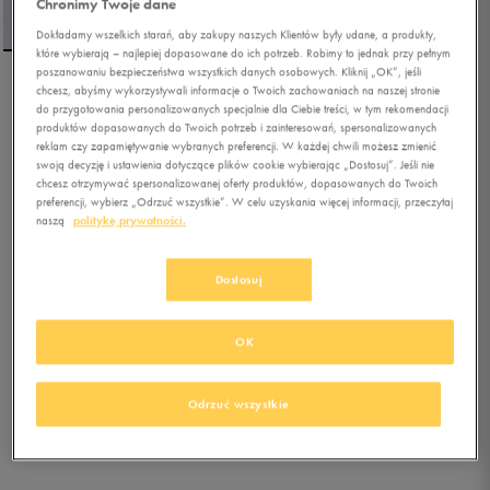
Chronimy Twoje dane
Dokładamy wszelkich starań, aby zakupy naszych Klientów były udane, a produkty,
które wybierają – najlepiej dopasowane do ich potrzeb. Robimy to jednak przy pełnym
poszanowaniu bezpieczeństwa wszystkich danych osobowych. Kliknij „OK”, jeśli
chcesz, abyśmy wykorzystywali informacje o Twoich zachowaniach na naszej stronie
FILA BLUZA RAMY
do przygotowania personalizowanych specjalnie dla Ciebie treści, w tym rekomendacji
produktów dopasowanych do Twoich potrzeb i zainteresowań, spersonalizowanych
reklam czy zapamiętywanie wybranych preferencji. W każdej chwili możesz zmienić
swoją decyzję i ustawienia dotyczące plików cookie wybierając „Dostosuj”. Jeśli nie
0.0
(
0
)
chcesz otrzymywać spersonalizowanej oferty produktów, dopasowanych do Twoich
92,00
zł
z Vat
preferencji, wybierz „Odrzuć wszystkie”. W celu uzyskania więcej informacji, przeczytaj
naszą
politykę prywatności.
172,49
zł
-47%
(najniższa cena z 30 dni przed obniżką)
229,99
zł
-60%
(cena bezpośrednio przed promocją)
Dostosuj
+ 1150 PKT W
KLUBIE 50 STYLE
OK
Kolor:
granatowy
Odrzuć wszystkie