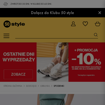
ZWROT DO 30 DNI. W KLUBIE DO 60 DNI.
×
Dołącz do Klubu 50 style
STRONA GŁÓWNA
DZIECIĘCE
UBRANIA
SPODENKI