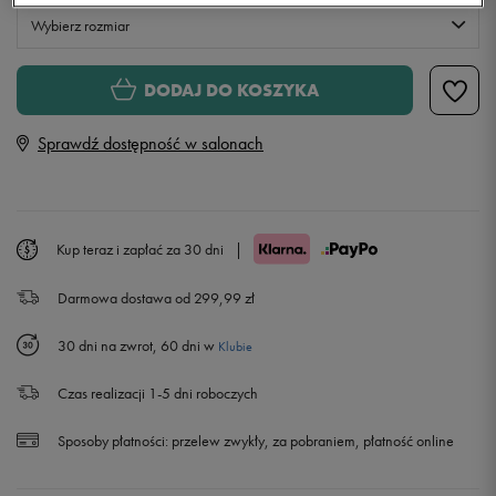
Wybierz rozmiar
Rozmiary EU
Rozmiary US
DODAJ DO KOSZYKA
S
Sprawdź dostępność w salonach
M
L
Kup teraz i zapłać za 30 dni
|
Darmowa dostawa od 299,99 zł
XL
30 dni na zwrot, 60 dni w
Klubie
Czas realizacji 1-5 dni roboczych
Sposoby płatności:
przelew zwykły, za pobraniem, płatność online