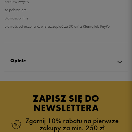
przelew zwykły
za pobraniem
płatność online
płatność odroczona Kup teraz zapłać za 30 dni z Klarną lub PayPo
Opinie
5.0
opinii klientów
3
z całego okresu
ZAPISZ SIĘ DO
zebranych i zweryfikowanych przez
NEWSLETTERA
Zgarnij 10% rabatu na pierwsze
zakupy za min. 250 zł