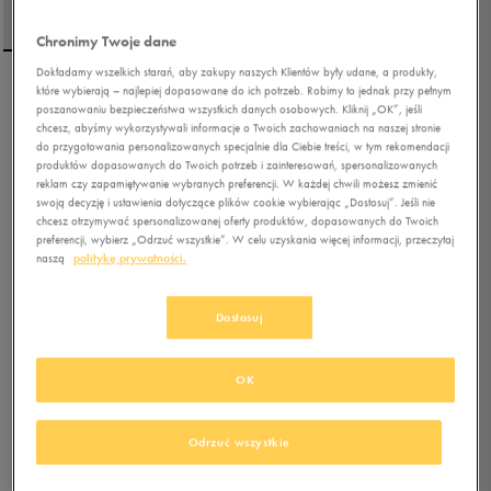
Chronimy Twoje dane
Dokładamy wszelkich starań, aby zakupy naszych Klientów były udane, a produkty,
które wybierają – najlepiej dopasowane do ich potrzeb. Robimy to jednak przy pełnym
FILA SZORTY ARTUR
poszanowaniu bezpieczeństwa wszystkich danych osobowych. Kliknij „OK”, jeśli
chcesz, abyśmy wykorzystywali informacje o Twoich zachowaniach na naszej stronie
do przygotowania personalizowanych specjalnie dla Ciebie treści, w tym rekomendacji
produktów dopasowanych do Twoich potrzeb i zainteresowań, spersonalizowanych
5.0
(
3
)
reklam czy zapamiętywanie wybranych preferencji. W każdej chwili możesz zmienić
29,99
zł
z Vat
swoją decyzję i ustawienia dotyczące plików cookie wybierając „Dostosuj”. Jeśli nie
chcesz otrzymywać spersonalizowanej oferty produktów, dopasowanych do Twoich
39,99
zł
-25%
(najniższa cena z 30 dni przed obniżką)
preferencji, wybierz „Odrzuć wszystkie”. W celu uzyskania więcej informacji, przeczytaj
99,99
zł
-70%
(cena początkowa)
naszą
politykę prywatności.
+ 150 PKT W
KLUBIE 50 STYLE
Dostosuj
Kolor:
zielony
OK
Odrzuć wszystkie