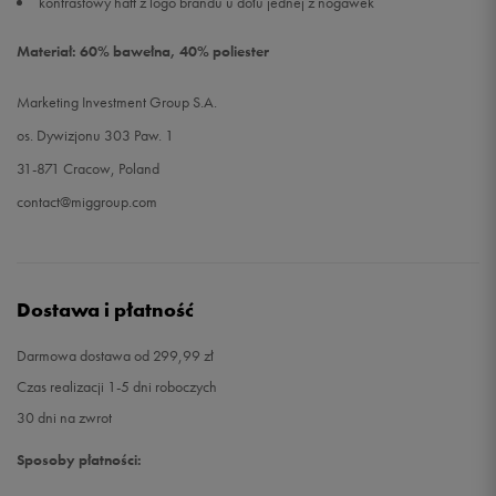
kontrastowy haft z logo brandu u dołu jednej z nogawek
Materiał: 60% bawełna, 40% poliester
Marketing Investment Group S.A.
os. Dywizjonu 303 Paw. 1
31-871 Cracow, Poland
contact@miggroup.com
Dostawa i płatność
Darmowa dostawa od 299,99 zł
Czas realizacji 1-5 dni roboczych
30 dni na zwrot
Sposoby płatności: