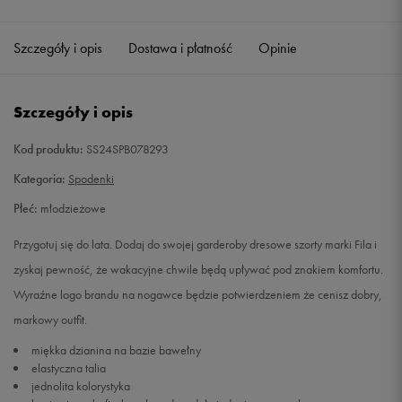
Szczegóły i opis
Dostawa i płatność
Opinie
Szczegóły i opis
Kod produktu:
SS24SPB078293
Kategoria:
Spodenki
Płeć:
młodzieżowe
Przygotuj się do lata. Dodaj do swojej garderoby dresowe szorty marki Fila i
zyskaj pewność, że wakacyjne chwile będą upływać pod znakiem komfortu.
Wyraźne logo brandu na nogawce będzie potwierdzeniem że cenisz dobry,
markowy outfit.
miękka dzianina na bazie bawełny
elastyczna talia
jednolita kolorystyka