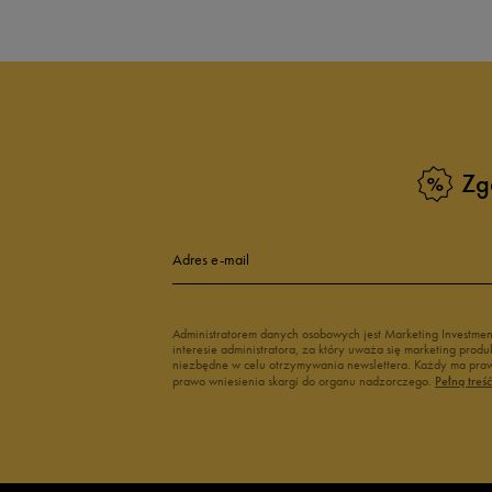
Zg
Adres e-mail
Administratorem danych osobowych jest Marketing Investme
interesie administratora, za który uważa się marketing pro
niezbędne w celu otrzymywania newslettera. Każdy ma prawo
prawo wniesienia skargi do organu nadzorczego.
Pełną treś