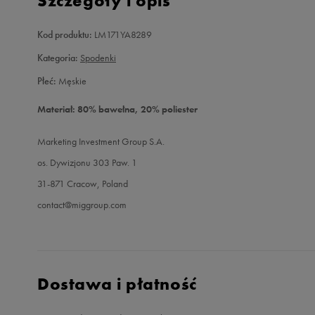
Szczegóły i opis
Kod produktu:
LM171YA8289
Kategoria:
Spodenki
Płeć:
Męskie
Materiał: 80% bawełna, 20% poliester
Marketing Investment Group S.A.
os. Dywizjonu 303 Paw. 1
31-871 Cracow, Poland
contact@miggroup.com
Dostawa i płatność