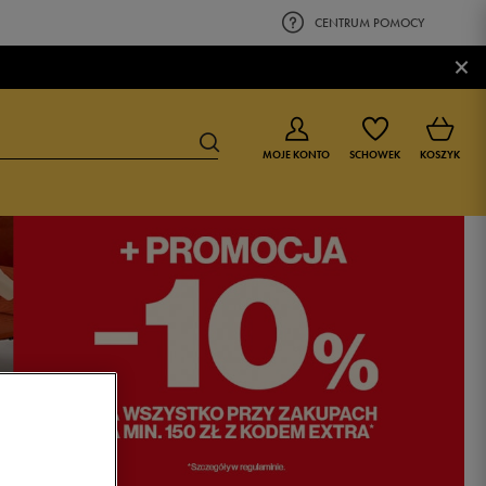
CENTRUM POMOCY
×
MOJE KONTO
SCHOWEK
KOSZYK
BUTY DLA CHŁOPCA
BUTY DLA DZIEWCZYNKI
0-4 lat
0-4 lat
4-8 lat
4-8 lat
9-16 lat
9-16 lat