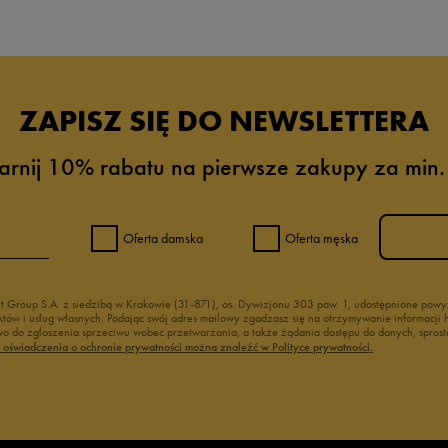
ZAPISZ SIĘ DO NEWSLETTERA
arnij 10% rabatu na pierwsze zakupy za min.
Oferta damska
Oferta męska
nt Group S.A. z siedzibą w Krakowie (31-871), os. Dywizjonu 303 paw. 1, udostępnione po
duktów i usług własnych. Podając swój adres mailowy zgadzasz się na otrzymywanie informacj
 do zgłoszenia sprzeciwu wobec przetwarzania, a także żądania dostępu do danych, sprost
ć oświadczenia o ochronie prywatności można znaleźć w Polityce prywatności.