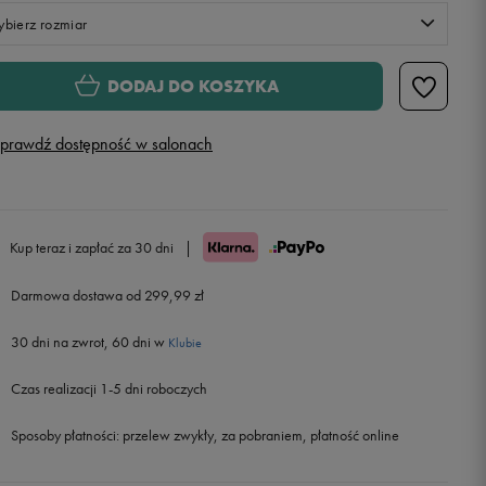
bierz rozmiar
S
DODAJ DO KOSZYKA
M
prawdź dostępność w salonach
L
XL
Kup teraz i zapłać za 30 dni
|
Darmowa dostawa od 299,99 zł
30 dni na zwrot, 60 dni w
Klubie
Czas realizacji 1-5 dni roboczych
Sposoby płatności:
przelew zwykły, za pobraniem, płatność online