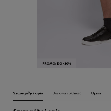
Skechers
Timberland
Umbro
Under Armour
Up8
U.S. Polo ASSN.
Vans
PROMO: DO -30%
Szczegóły i opis
Dostawa i płatność
Opinie