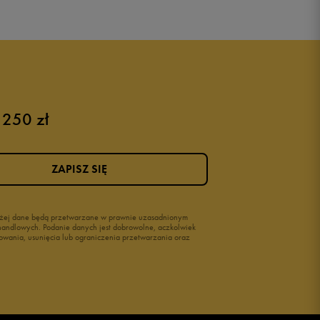
 250 zł
ZAPISZ SIĘ
wyżej dane będą przetwarzane w prawnie uzasadnionym
i handlowych. Podanie danych jest dobrowolne, aczkolwiek
owania, usunięcia lub ograniczenia przetwarzania oraz