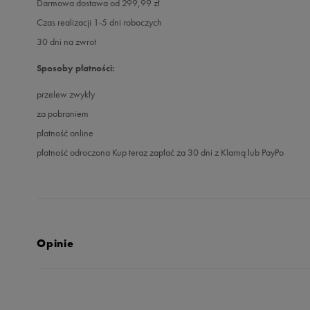
Darmowa dostawa od 299,99 zł
Czas realizacji 1-5 dni roboczych
30 dni na zwrot
Sposoby płatności:
przelew zwykły
za pobraniem
płatność online
płatność odroczona Kup teraz zapłać za 30 dni z Klarną lub PayPo
Opinie
Produkt nie posia