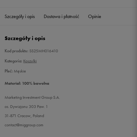
Szczegóły i opis
Dostawa i płatność
Opinie
Szczegóły i opis
Kod produktu:
SS25MH016410
Kategoria:
Koszulki
Płeć:
Męskie
Materiał: 100% bawełna
Marketing Investment Group S.A.
os. Dywizjonu 303 Paw. 1
31-871 Cracow, Poland
contact@miggroup.com