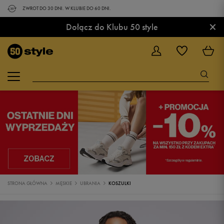
ZWROT DO 30 DNI. W KLUBIE DO 60 DNI.
×
Dołącz do Klubu 50 style
STRONA GŁÓWNA
MĘSKIE
UBRANIA
KOSZULKI