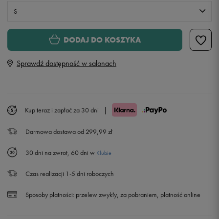
S
S
DODAJ DO KOSZYKA
Sprawdź dostępność w salonach
M
Powiadom o dostępności
L
Powiadom o dostępności
Kup teraz i zapłać za 30 dni
|
XL
Powiadom o dostępności
Darmowa dostawa od 299,99 zł
30 dni na zwrot, 60 dni w
Klubie
Czas realizacji 1-5 dni roboczych
Sposoby płatności:
przelew zwykły, za pobraniem, płatność online