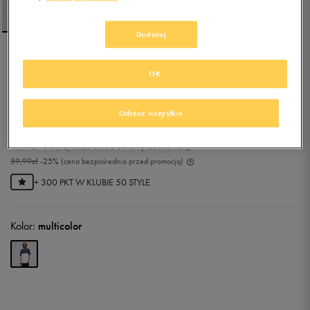
Dostosuj
FILA T-SHIRT CUT AND
OK
SEW WITH BB1 STRIPE
0.0
(
0
)
Odrzuć wszystkie
44,99
zł
z Vat
48,99
zł
-8%
(najniższa cena z 30 dni przed obniżką)
59,99
zł
-25%
(cena bezpośrednio przed promocją)
+ 300 PKT W
KLUBIE 50 STYLE
Kolor:
multicolor