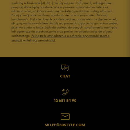
siedzibą w Krakowie (31-871), os. Dywizjonu 303 paw. 1, udostępnione
powyżej dane będą przetwarzane w prawnie uzasadnionym interesie
administratora, za który uważa się marketing produktów i usług własnych.
Podając swój adres mailowy zgadzasz się na otrzymywanie informacji
handlowych. Podanie danych jest dobrowolne, aczkolwiek niezbędne w celu
otrzymywania newslettera. Każdy ma prawo do zgłoszenia sprzeciwu wobec
przetwarzania, a także żądania dostępu do danych, sprostowania, usunięcia
lub ograniczenia przetwarzania oraz prawo wniesienia skargi do organu
nadzorczego.
Pełną treść oświadczenia o ochronie prywatności można
znaleźć w Polityce prywatności.
CHAT
12 681 84 90
SKLEP@50STYLE.COM