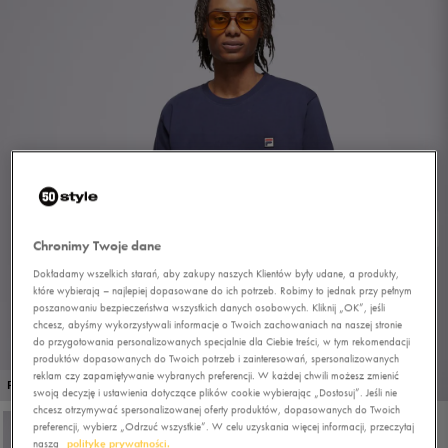
Chronimy Twoje dane
Dokładamy wszelkich starań, aby zakupy naszych Klientów były udane, a produkty,
które wybierają – najlepiej dopasowane do ich potrzeb. Robimy to jednak przy pełnym
poszanowaniu bezpieczeństwa wszystkich danych osobowych. Kliknij „OK”, jeśli
chcesz, abyśmy wykorzystywali informacje o Twoich zachowaniach na naszej stronie
do przygotowania personalizowanych specjalnie dla Ciebie treści, w tym rekomendacji
produktów dopasowanych do Twoich potrzeb i zainteresowań, spersonalizowanych
reklam czy zapamiętywanie wybranych preferencji. W każdej chwili możesz zmienić
1/4
PROMO: DO -30%
swoją decyzję i ustawienia dotyczące plików cookie wybierając „Dostosuj”. Jeśli nie
chcesz otrzymywać spersonalizowanej oferty produktów, dopasowanych do Twoich
preferencji, wybierz „Odrzuć wszystkie”. W celu uzyskania więcej informacji, przeczytaj
naszą
politykę prywatności.