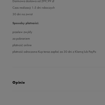
Darmowa dostawa od 299,99 zł
Czas realizacji 1-5 dni roboczych
30 dni na zwrot
Sposoby płatności:
przelew zwykły
za pobraniem
płatność online
płatność odroczona Kup teraz zapłać za 30 dni z Klarną lub PayPo
Opinie
Produkt nie posia