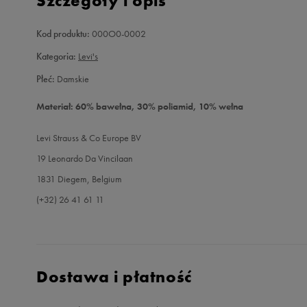
Szczegóły i opis
Kod produktu:
000O0-0002
Kategoria:
Levi's
Płeć:
Damskie
Materiał: 60% bawełna, 30% poliamid, 10% wełna
Levi Strauss & Co Europe BV
19 Leonardo Da Vincilaan
1831 Diegem, Belgium
(+32) 26 41 61 11
Dostawa i płatność