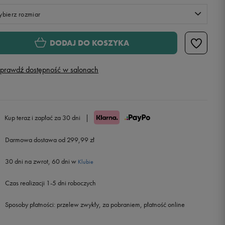
bierz rozmiar
XS
DODAJ DO KOSZYKA
S
prawdź dostępność w salonach
M
L
Kup teraz i zapłać za 30 dni
|
Darmowa dostawa od 299,99 zł
30 dni na zwrot, 60 dni w
Klubie
Czas realizacji 1-5 dni roboczych
Sposoby płatności:
przelew zwykły, za pobraniem, płatność online