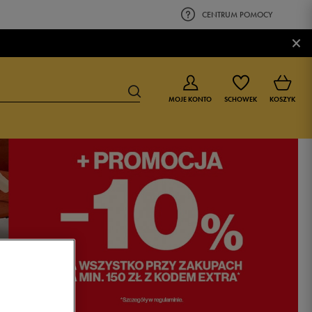
CENTRUM POMOCY
×
MOJE KONTO
SCHOWEK
KOSZYK
BUTY DLA CHŁOPCA
BUTY DLA DZIEWCZYNKI
0-4 lat
0-4 lat
4-8 lat
4-8 lat
9-16 lat
9-16 lat