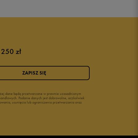
 250 zł
ZAPISZ SIĘ
wyżej dane będą przetwarzane w prawnie uzasadnionym
i handlowych. Podanie danych jest dobrowolne, aczkolwiek
owania, usunięcia lub ograniczenia przetwarzania oraz