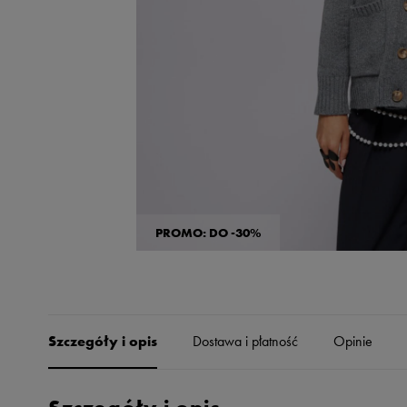
Skechers
Timberland
Umbro
Under Armour
Up8
U.S. Polo ASSN.
Vans
PROMO: DO -30%
Szczegóły i opis
Dostawa i płatność
Opinie