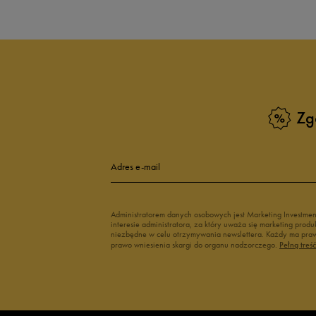
Zg
Adres e-mail
Administratorem danych osobowych jest Marketing Investme
interesie administratora, za który uważa się marketing pro
niezbędne w celu otrzymywania newslettera. Każdy ma prawo
prawo wniesienia skargi do organu nadzorczego.
Pełną treś