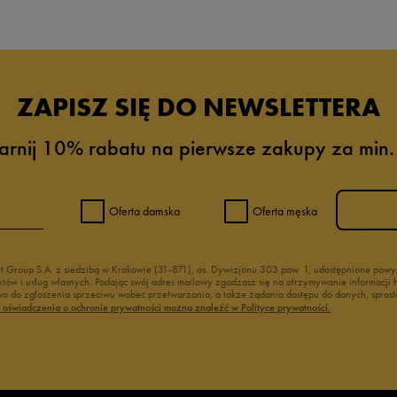
ZAPISZ SIĘ DO NEWSLETTERA
arnij 10% rabatu na pierwsze zakupy za min.
Oferta damska
Oferta męska
nt Group S.A. z siedzibą w Krakowie (31-871), os. Dywizjonu 303 paw. 1, udostępnione po
duktów i usług własnych. Podając swój adres mailowy zgadzasz się na otrzymywanie informacj
 do zgłoszenia sprzeciwu wobec przetwarzania, a także żądania dostępu do danych, sprost
ć oświadczenia o ochronie prywatności można znaleźć w Polityce prywatności.