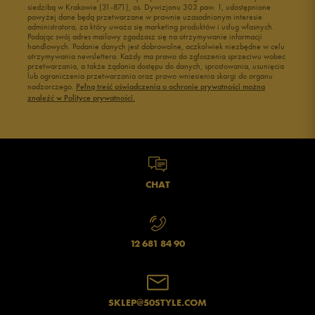
siedzibą w Krakowie (31-871), os. Dywizjonu 303 paw. 1, udostępnione
powyżej dane będą przetwarzane w prawnie uzasadnionym interesie
administratora, za który uważa się marketing produktów i usług własnych.
Podając swój adres mailowy zgadzasz się na otrzymywanie informacji
handlowych. Podanie danych jest dobrowolne, aczkolwiek niezbędne w celu
otrzymywania newslettera. Każdy ma prawo do zgłoszenia sprzeciwu wobec
przetwarzania, a także żądania dostępu do danych, sprostowania, usunięcia
lub ograniczenia przetwarzania oraz prawo wniesienia skargi do organu
nadzorczego.
Pełną treść oświadczenia o ochronie prywatności można
znaleźć w Polityce prywatności.
CHAT
12 681 84 90
SKLEP@50STYLE.COM