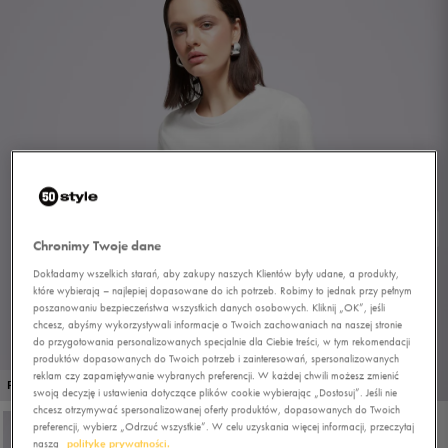
Chronimy Twoje dane
Dokładamy wszelkich starań, aby zakupy naszych Klientów były udane, a produkty,
które wybierają – najlepiej dopasowane do ich potrzeb. Robimy to jednak przy pełnym
poszanowaniu bezpieczeństwa wszystkich danych osobowych. Kliknij „OK”, jeśli
chcesz, abyśmy wykorzystywali informacje o Twoich zachowaniach na naszej stronie
do przygotowania personalizowanych specjalnie dla Ciebie treści, w tym rekomendacji
produktów dopasowanych do Twoich potrzeb i zainteresowań, spersonalizowanych
reklam czy zapamiętywanie wybranych preferencji. W każdej chwili możesz zmienić
1/4
PROMO: DO -30%
swoją decyzję i ustawienia dotyczące plików cookie wybierając „Dostosuj”. Jeśli nie
chcesz otrzymywać spersonalizowanej oferty produktów, dopasowanych do Twoich
preferencji, wybierz „Odrzuć wszystkie”. W celu uzyskania więcej informacji, przeczytaj
naszą
politykę prywatności.