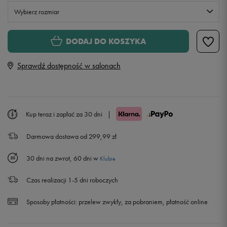
Wybierz rozmiar
XS
DODAJ DO KOSZYKA
Sprawdź dostępność w salonach
S
Powiadom o dostępności
M
Powiadom o dostępności
Kup teraz i zapłać za 30 dni
|
L
Darmowa dostawa od 299,99 zł
30 dni na zwrot, 60 dni w
Klubie
Czas realizacji 1-5 dni roboczych
Sposoby płatności:
przelew zwykły, za pobraniem, płatność online