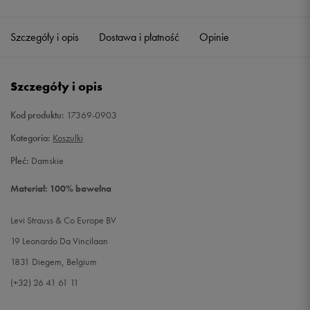
Szczegóły i opis
Dostawa i płatność
Opinie
Szczegóły i opis
Kod produktu:
17369-0903
Kategoria:
Koszulki
Płeć:
Damskie
Materiał: 100% bawełna
Levi Strauss & Co Europe BV
19 Leonardo Da Vincilaan
1831 Diegem, Belgium
(+32) 26 41 61 11