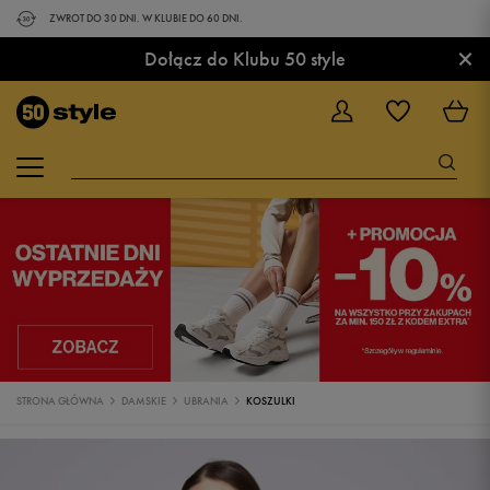
ZWROT DO 30 DNI. W KLUBIE DO 60 DNI.
×
Dołącz do Klubu 50 style
STRONA GŁÓWNA
DAMSKIE
UBRANIA
KOSZULKI