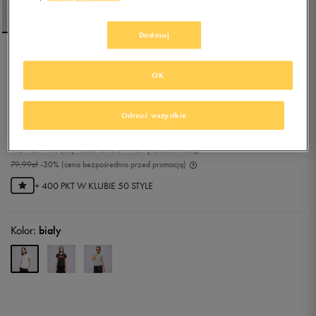
Dostosuj
LEVI'S T-SHIRT THE
OK
PERFECT TEE
0.0
(
0
)
Odrzuć wszystkie
55,99
zł
z Vat
63,99
zł
-13%
(najniższa cena z 30 dni przed obniżką)
79,99
zł
-30%
(cena bezpośrednio przed promocją)
+ 400 PKT W
KLUBIE 50 STYLE
Kolor:
biały