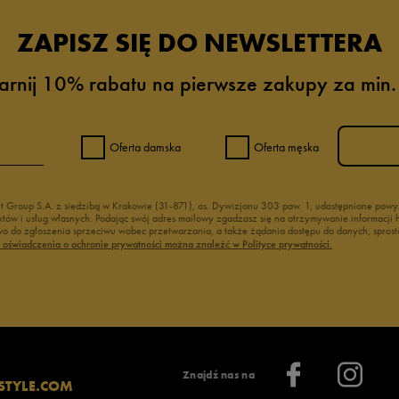
ZAPISZ SIĘ DO NEWSLETTERA
arnij 10% rabatu na pierwsze zakupy za min.
Oferta damska
Oferta męska
nt Group S.A. z siedzibą w Krakowie (31-871), os. Dywizjonu 303 paw. 1, udostępnione po
duktów i usług własnych. Podając swój adres mailowy zgadzasz się na otrzymywanie informacj
 do zgłoszenia sprzeciwu wobec przetwarzania, a także żądania dostępu do danych, sprost
ć oświadczenia o ochronie prywatności można znaleźć w Polityce prywatności.
Znajdź nas na
STYLE.COM