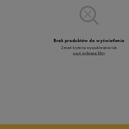
Vans
Skechers
Timberland
Umbro
Under Armour
Brak produktów do wyświetlenia
Up8
Zmień kryteria wyszukiwania lub
U.S. Polo ASSN.
usuń wybrane filtry
Vans
0