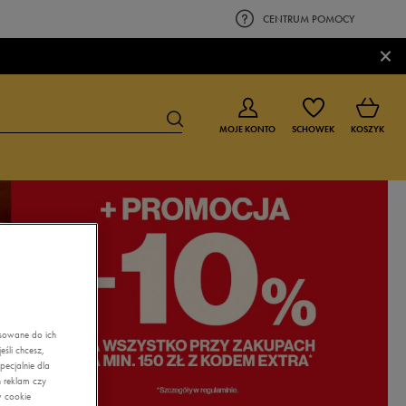
CENTRUM POMOCY
×
MOJE KONTO
SCHOWEK
KOSZYK
BUTY DLA CHŁOPCA
BUTY DLA DZIEWCZYNKI
0-4 lat
0-4 lat
4-8 lat
4-8 lat
9-16 lat
9-16 lat
asowane do ich
śli chcesz,
ecjalnie dla
 reklam czy
w cookie