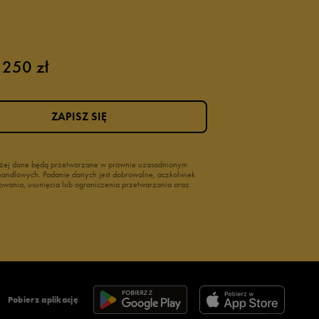
 250 zł
ZAPISZ SIĘ
wyżej dane będą przetwarzane w prawnie uzasadnionym
i handlowych. Podanie danych jest dobrowolne, aczkolwiek
owania, usunięcia lub ograniczenia przetwarzania oraz
Pobierz aplikację