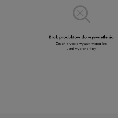
Vans
Skechers
Timberland
Umbro
Under Armour
Brak produktów do wyświetlenia
Up8
Zmień kryteria wyszukiwania lub
U.S. Polo ASSN.
usuń wybrane filtry
Vans
0