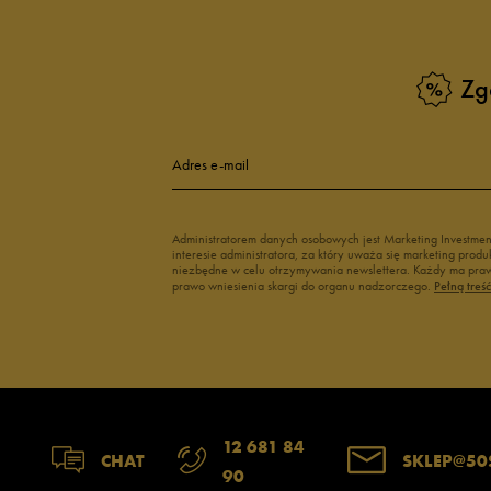
Zg
Adres e-mail
Administratorem danych osobowych jest Marketing Investme
interesie administratora, za który uważa się marketing pro
niezbędne w celu otrzymywania newslettera. Każdy ma prawo
prawo wniesienia skargi do organu nadzorczego.
Pełną treś
12 681 84
CHAT
SKLEP@50
90