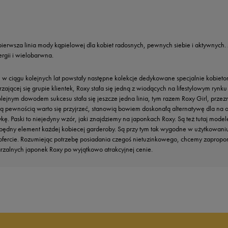
 i pierwsza linia mody kąpielowej dla kobiet radosnych, pewnych siebie i aktywnych.
rgii i wielobarwna.
 w ciągu kolejnych lat powstały następne kolekcje dedykowane specjalnie kobieto
jącej się grupie klientek, Roxy stała się jedną z wiodących na lifestylowym rynku 
lejnym dowodem sukcesu stała się jeszcze jedna linia, tym razem Roxy Girl, przez
całą pewnością warto się przyjrzeć, stanowią bowiem doskonałą alternatywę dla na 
istykę. Paski to niejedyny wzór, jaki znajdziemy na japonkach Roxy. Są też tutaj 
zbędny element każdej kobiecej garderoby. Są przy tym tak wygodne w użytkowaniu,
j ofercie. Rozumiejąc potrzebę posiadania czegoś nietuzinkowego, chcemy zapropo
rzalnych japonek Roxy po wyjątkowo atrakcyjnej cenie.