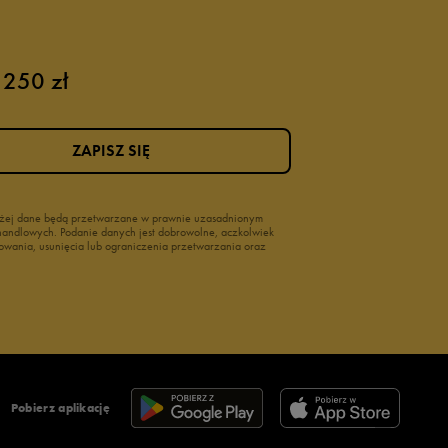
 250 zł
ZAPISZ SIĘ
wyżej dane będą przetwarzane w prawnie uzasadnionym
i handlowych. Podanie danych jest dobrowolne, aczkolwiek
owania, usunięcia lub ograniczenia przetwarzania oraz
Pobierz aplikację