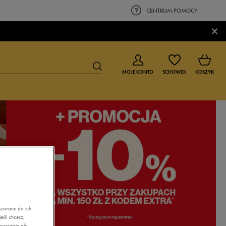
CENTRUM POMOCY
×
MOJE KONTO
SCHOWEK
KOSZYK
BUTY DLA CHŁOPCA
BUTY DLA DZIEWCZYNKI
0-4 lat
0-4 lat
4-8 lat
4-8 lat
9-16 lat
9-16 lat
asowane do ich
śli chcesz,
ecjalnie dla