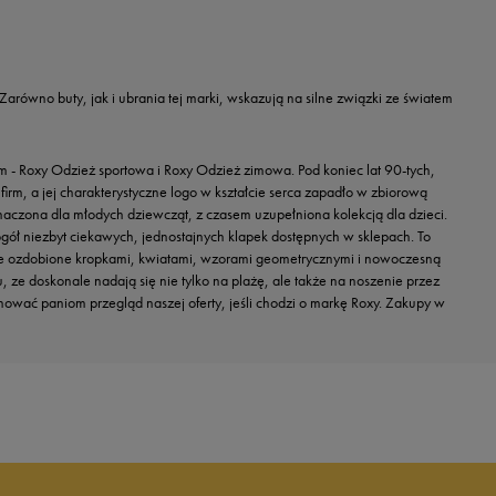
 Zarówno buty, jak i ubrania tej marki, wskazują na silne związki ze światem
m - Roxy Odzież sportowa i Roxy Odzież zimowa. Pod koniec lat 90-tych,
firm, a jej charakterystyczne logo w kształcie serca zapadło w zbiorową
naczona dla młodych dziewcząt, z czasem uzupełniona kolekcją dla dzieci.
ogół niezbyt ciekawych, jednostajnych klapek dostępnych w sklepach. To
modele ozdobione kropkami, kwiatami, wzorami geometrycznymi i nowoczesną
 ze doskonale nadają się nie tylko na plażę, ale także na noszenie przez
nować paniom przegląd naszej oferty, jeśli chodzi o markę Roxy. Zakupy w