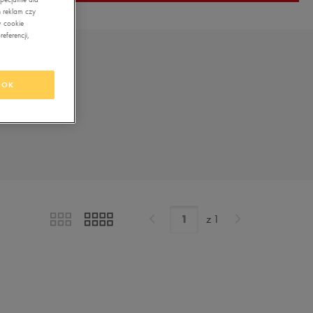
 reklam czy
w cookie
eferencji,
OK
z
1