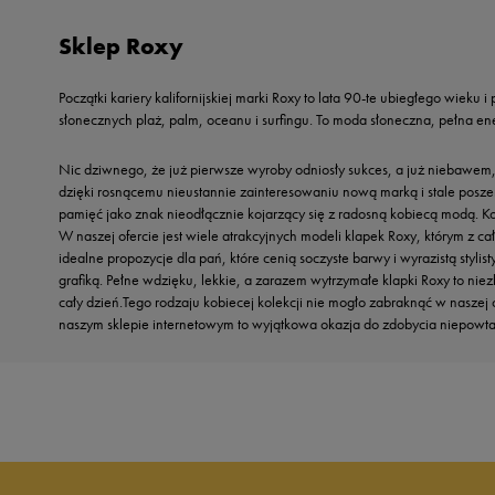
Reebok
Nike
Sklep Roxy
Sizeer
Oto
Skechers
Puma
Początki kariery kalifornijskiej marki Roxy to lata 90-te ubiegłego wieku
Umbro
Reebok
słonecznych plaż, palm, oceanu i surfingu. To moda słoneczna, pełna ene
Vans
Sizeer
Nic dziwnego, że już pierwsze wyroby odniosły sukces, a już niebawem,
Skechers
dzięki rosnącemu nieustannie zainteresowaniu nową marką i stale poszerza
Timberland
pamięć jako znak nieodłącznie kojarzący się z radosną kobiecą modą. Ko
W naszej ofercie jest wiele atrakcyjnych modeli klapek Roxy, którym z 
Umbro
idealne propozycje dla pań, które cenią soczyste barwy i wyrazistą styl
Under Armour
grafiką. Pełne wdzięku, lekkie, a zarazem wytrzymałe klapki Roxy to nie
Up8
cały dzień.Tego rodzaju kobiecej kolekcji nie mogło zabraknąć w nasze
naszym sklepie internetowym to wyjątkowa okazja do zdobycia niepowta
U.S. Polo ASSN.
Vans