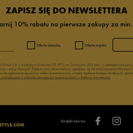
ZAPISZ SIĘ DO NEWSLETTERA
arnij 10% rabatu na pierwsze zakupy za min.
Oferta damska
Oferta męska
nt Group S.A. z siedzibą w Krakowie (31-871), os. Dywizjonu 303 paw. 1, udostępnione po
duktów i usług własnych. Podając swój adres mailowy zgadzasz się na otrzymywanie informacj
 do zgłoszenia sprzeciwu wobec przetwarzania, a także żądania dostępu do danych, sprost
ć oświadczenia o ochronie prywatności można znaleźć w Polityce prywatności.
Znajdź nas na
STYLE.COM