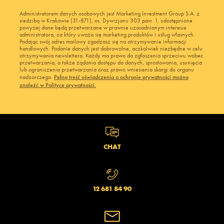
Administratorem danych osobowych jest Marketing Investment Group S.A. z
siedzibą w Krakowie (31-871), os. Dywizjonu 303 paw. 1, udostępnione
powyżej dane będą przetwarzane w prawnie uzasadnionym interesie
administratora, za który uważa się marketing produktów i usług własnych.
Podając swój adres mailowy zgadzasz się na otrzymywanie informacji
handlowych. Podanie danych jest dobrowolne, aczkolwiek niezbędne w celu
otrzymywania newslettera. Każdy ma prawo do zgłoszenia sprzeciwu wobec
przetwarzania, a także żądania dostępu do danych, sprostowania, usunięcia
lub ograniczenia przetwarzania oraz prawo wniesienia skargi do organu
nadzorczego.
Pełną treść oświadczenia o ochronie prywatności można
znaleźć w Polityce prywatności.
CHAT
12 681 84 90