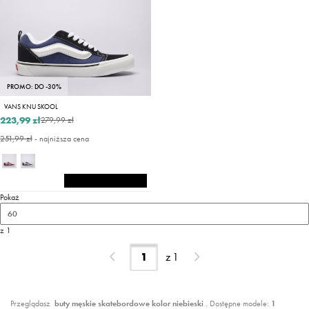
PROMO: DO -30%
VANS KNU SKOOL
223,99 zł
279,99 zł
251,99 zł
- najniższa cena
Pokaż
60
z 1
z
1
Przeglądasz
buty męskie skatebordowe kolor niebieski
. Dostępne modele:
1