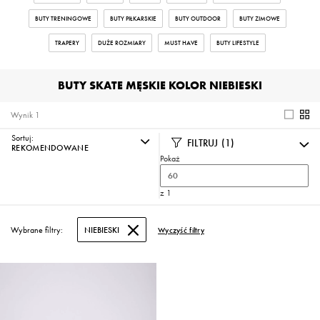
BUTY TRENINGOWE
BUTY PIŁKARSKIE
BUTY OUTDOOR
BUTY ZIMOWE
TRAPERY
DUŻE ROZMIARY
MUST HAVE
BUTY LIFESTYLE
BUTY SKATE MĘSKIE KOLOR NIEBIESKI
Wynik
1
Sortuj:
FILTRUJ
(1)
REKOMENDOWANE
Pokaż
60
z 1
Wybrane filtry:
NIEBIESKI
Wyczyść filtry