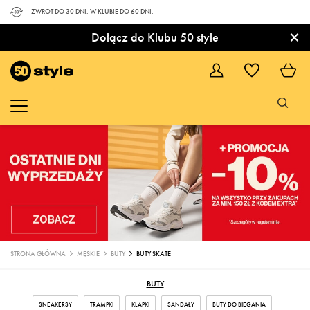
ZWROT DO 30 DNI. W KLUBIE DO 60 DNI.
×
Dołącz do Klubu 50 style
STRONA GŁÓWNA
MĘSKIE
BUTY
BUTY SKATE
BUTY
SNEAKERSY
TRAMPKI
KLAPKI
SANDAŁY
BUTY DO BIEGANIA