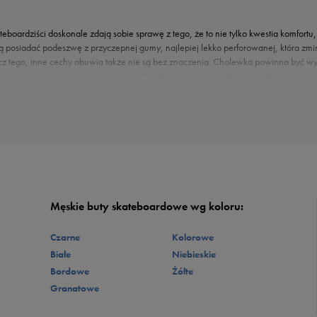
boardziści doskonale zdają sobie sprawę z tego, że to nie tylko kwestia komfortu
ą posiadać podeszwę z przyczepnej gumy, najlepiej lekko perforowanej, która zmin
cz tego, inne cechy obuwia także nie są bez znaczenia. Cholewka powinna być wyk
ewiewność, a jednocześnie dobrze podtrzymuje stopę. Wnętrze z kolei musi być na 
ami, jak i
slip on
(czyli wsuwanej) – niezależnie jednak od tego, które wybierzes
ajdziesz między innymi kultowe kolekcje Vans czy
Nike SB
, które słyną ze swojej 
y komfort użytkowania. To także ponadczasowy styl, który z powodzeniem sprawdza 
ty czy casualowy. W zależności od modelu czy koloru, możesz je założyć niemalże 
m brandu, jeśli chcesz wzbogacić swoją szafę o najbardziej uniwersalny model. L
uż wybierzesz swoją opcję, możesz zacząć szaleć. Męskie buty skate będą doskon
e i
koszulkę polo
lub… koszulę (pamiętaj jednak, aby nie była przesadnie zobowiązu
z daszkiem. Już teraz znajdź swoje męskie obuwie skate w 50 style!
Męskie buty skateboardowe wg koloru:
Czarne
Kolorowe
Białe
Niebieskie
Bordowe
Żółte
Granatowe