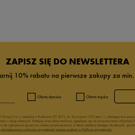
ZAPISZ SIĘ DO NEWSLETTERA
arnij 10% rabatu na pierwsze zakupy za min.
Oferta damska
Oferta męska
nt Group S.A. z siedzibą w Krakowie (31-871), os. Dywizjonu 303 paw. 1, udostępnione po
duktów i usług własnych. Podając swój adres mailowy zgadzasz się na otrzymywanie informacj
 do zgłoszenia sprzeciwu wobec przetwarzania, a także żądania dostępu do danych, sprost
ć oświadczenia o ochronie prywatności można znaleźć w Polityce prywatności.