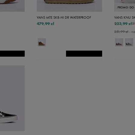
PROMO: DO 
VANS MTE SK8-HI DR WATERPROOF
VANS KNU S
479,99 zł
223,99 zł
2
251,99 zł
- na