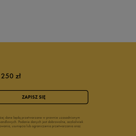
 250 zł
ZAPISZ SIĘ
wyżej dane będą przetwarzane w prawnie uzasadnionym
i handlowych. Podanie danych jest dobrowolne, aczkolwiek
owania, usunięcia lub ograniczenia przetwarzania oraz