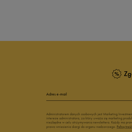
Zg
Adres e-mail
Administratorem danych osobowych jest Marketing Investme
interesie administratora, za który uważa się marketing pro
niezbędne w celu otrzymywania newslettera. Każdy ma prawo
prawo wniesienia skargi do organu nadzorczego.
Pełną treś