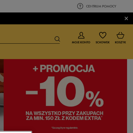
CENTRUM POMOCY
×
MOJE KONTO
SCHOWEK
KOSZYK
BUTY DLA CHŁOPCA
BUTY DLA DZIEWCZYNKI
0-4 lat
0-4 lat
4-8 lat
4-8 lat
9-16 lat
9-16 lat