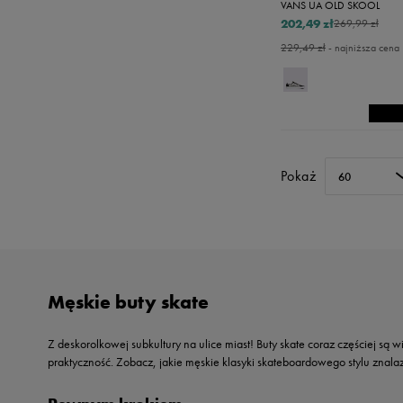
VANS UA OLD SKOOL
202,49 zł
269,99 zł
229,49 zł
- najniższa cena
Pokaż
60
Męskie buty skate
Z deskorolkowej subkultury na ulice miast! Buty skate coraz częściej są 
praktyczność. Zobacz, jakie męskie klasyki skateboardowego stylu znalazły