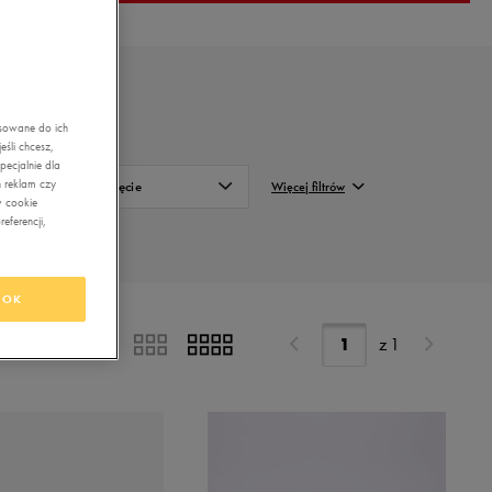
asowane do ich
śli chcesz,
ecjalnie dla
 reklam czy
Zapięcie
Więcej filtrów
w cookie
eferencji,
Sznurowadło
FILTRUJ
Wyczyść
OK
z
1