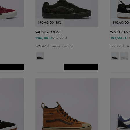
PROMO: DO -30%
PROMO: DO 
VANS CALDRONE
VANS RYLAND
246,49 zł
191,99 zł
289,99 zł
23
275,49 zł
- najniższa cena
199,99 zł
- n