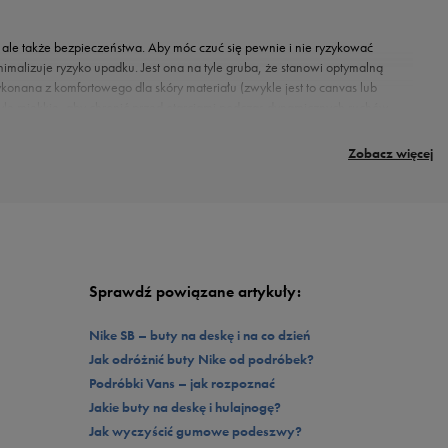
, ale także bezpieczeństwa. Aby móc czuć się pewnie i nie ryzykować
imalizuje ryzyko upadku. Jest ona na tyle gruba, że stanowi optymalną
onana z komfortowego dla skóry materiału (zwykle jest to canvas lub
tyle miękkie, aby chronić przed otarciami podczas dynamicznych ruchów.
z, możesz mieć pewność, że są pomyślane tak, aby zapewnić Ci
wyjątkowej jakości i uniwersalnego wzornictwa.
Zobacz więcej
się w wielu stylizacjach. Nie bez powodu ten typ obuwia widzimy nie tylko w
do wszystkiego. Ich niskie cholewki będą uzupełniały większość męskich looków.
ubisz, kiedy się dzieje, a może nosisz dużo multikolorowych ubrań? Vans Ward
ale wyglądać z jeansami, szczególnie gdy podwiniesz nogawki! Sprawdzą się w
jąca). Całość świetnie dopełni ramoneska czy wiatrówka. I dodatki. Doskonałym
Sprawdź powiązane artykuły:
Nike SB – buty na deskę i na co dzień
Jak odróżnić buty Nike od podróbek?
Podróbki Vans – jak rozpoznać
Jakie buty na deskę i hulajnogę?
Jak wyczyścić gumowe podeszwy?