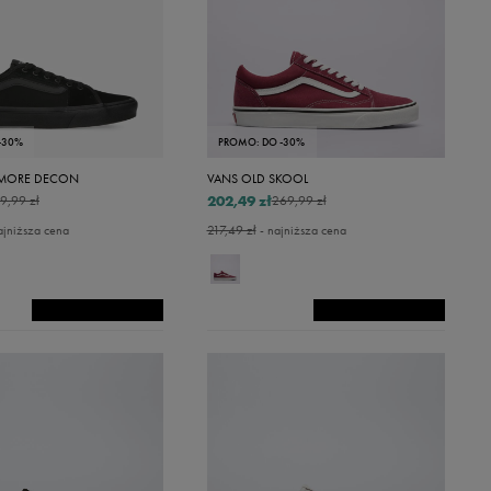
-30%
PROMO: DO -30%
LMORE DECON
VANS OLD SKOOL
202,49 zł
9,99 zł
269,99 zł
ajniższa cena
217,49 zł
- najniższa cena