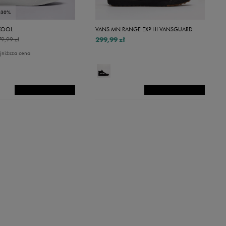
-30%
KOOL
VANS MN RANGE EXP HI VANSGUARD
299,99 zł
79,99 zł
jniższa cena