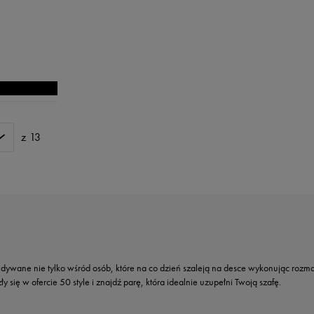
z 13
widywane nie tylko wśród osób, które na co dzień szaleją na desce wykonując rozmait
 się w ofercie 50 style i znajdź parę, która idealnie uzupełni Twoją szafę.