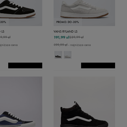
-30%
PROMO: DO -30%
 LS
VANS RYLAND LS
191,99 zł
9,99 zł
239,99 zł
ajniższa cena
199,99 zł
- najniższa cena