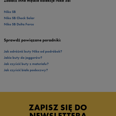
Zobacz inne męskie kolekcje Nike SB:
Charge Solarsoft do różnorodnych stylizacji nie sprawia żadnego problemu.
Nike SB
Nike SB Check Solar
Nike SB Delta Force
Sprawdź powiązane poradniki:
Jak odróżnić buty Nike od podróbek?
Jakie buty do joggerów?
Jak czyścić buty z materiału?
Jak czyścić białe podeszwy?
ZAPISZ SIĘ DO
NEWSLETTERA