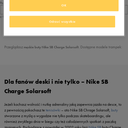
Pokaż
OK
60
z 0
Odrzuć wszystkie
z
1
Przeglądasz
. Dostępne modele trampek:
męskie buty
Nike SB Charge Solarsoft
Dla fanów deski i nie tylko – Nike SB
Charge Solarsoft
Jeżeli kochasz wolność i nutkę adrenaliny jaką zapewnia jazda na desce, to
z pewnością pokochasz te
tenisówki
– oto Nike SB Chrage Solarsoft,
buty
stworzone z myślą o wygodzie nie tylko podczas skateboardingu, ale
również zwykłego dnia w biegu czy też całodziennych spotkań z paczką
znajomych. Pochodzące z powstałej w 2002 roku linii
Nike SB
buty Charge