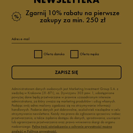
Zgarnij 10% rabatu na pierwsze
zakupy za min. 250 zł
Adres e-mail
Oferta damska
Oferta męska
ZAPISZ SIĘ
Administratorem danych osobowych jest Marketing Investment Group S.A. z
siedzibą w Krakowie (31-871), os. Dywizjonu 303 paw. 1, udostępnione
powyżej dane będą przetwarzane w prawnie uzasadnionym interesie
administratora, za który uważa się marketing produktów i usług własnych.
Podając swój adres mailowy zgadzasz się na otrzymywanie informacji
handlowych. Podanie danych jest dobrowolne, aczkolwiek niezbędne w celu
otrzymywania newslettera. Każdy ma prawo do zgłoszenia sprzeciwu wobec
przetwarzania, a także żądania dostępu do danych, sprostowania, usunięcia
lub ograniczenia przetwarzania oraz prawo wniesienia skargi do organu
nadzorczego.
Pełną treść oświadczenia o ochronie prywatności można
znaleźć w Polityce prywatności.