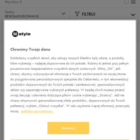
Wyników
0
Sortuj:
FILTRUJ
REKOMENDOWANE
Pokaż
60
z 0
Chronimy Twoje dane
Nie wybrano filtrów
Dokładamy wszelkich starań, aby zakupy naszych Klientów były udane, a produkty,
które wybierają – najlepiej dopasowane do ich potrzeb. Robimy to jednak przy pełnym
poszanowaniu bezpieczeństwa wszystkich danych osobowych. Kliknij „OK”, jeśli
chcesz, abyśmy wykorzystywali informacje o Twoich zachowaniach na naszej stronie
do przygotowania personalizowanych specjalnie dla Ciebie treści, w tym rekomendacji
produktów dopasowanych do Twoich potrzeb i zainteresowań, spersonalizowanych
reklam czy zapamiętywanie wybranych preferencji. W każdej chwili możesz zmienić
swoją decyzję i ustawienia dotyczące plików cookie wybierając „Dostosuj”. Jeśli nie
chcesz otrzymywać spersonalizowanej oferty produktów, dopasowanych do Twoich
Brak produktów do wyświetlenia
preferencji, wybierz „Odrzuć wszystkie”. W celu uzyskania więcej informacji, przeczytaj
naszą
politykę prywatności.
Zmień kryteria wyszukiwania lub
usuń wybrane filtry
Dostosuj