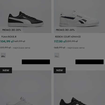
PROMO: DO -30%
PROMO: DO -30%
PUMA RICKIE JR
REEBOK COURT ADVANCE
104,99 zł
117,00 zł
149,99 zł
259,99 zł
119,99 zł
- najniższa cena
168,99 zł
- najniższa cena
NEW
NEW