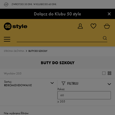
ZWROT DO 30 DNI. W KLUBIE DO 60 DNI.
×
Dołącz do Klubu 50 style
STRONA GŁÓWNA
BUTY DO SZKOŁY
BUTY DO SZKOŁY
Wyników
205
Sortuj:
FILTRUJ
REKOMENDOWANE
Pokaż
60
z 205
Nie wybrano filtrów