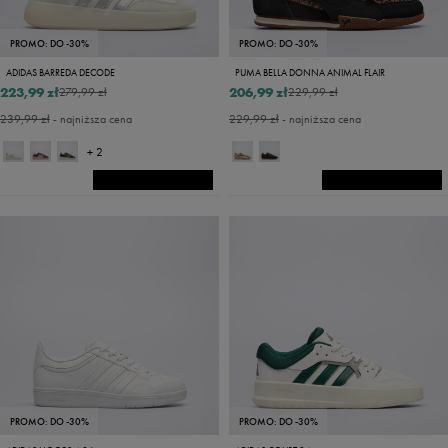
PROMO: DO -30%
PROMO: DO -30%
ADIDAS BARREDA DECODE
PUMA BELLA DONNA ANIMAL FLAIR
223,99 zł
206,99 zł
279,99 zł
229,99 zł
239,99 zł
- najniższa cena
229,99 zł
- najniższa cena
+ 2
PROMO: DO -30%
PROMO: DO -30%