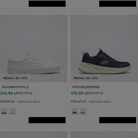
PROMO: DO -30%
PROMO: DO -30%
VANS BROOKLYN LS
SKECHERS EDGERIDE
212,49 zł
172,49 zł
249,99 zł
229,99 zł
237,49 zł
- najniższa cena
195,49 zł
- najniższa cena