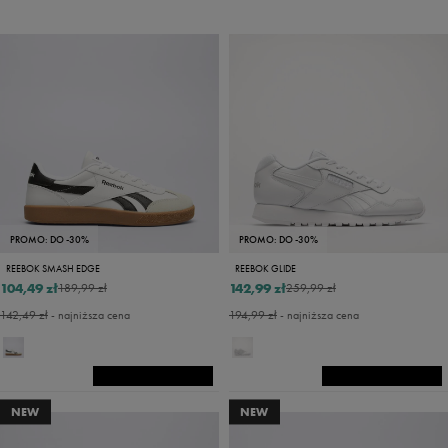
PROMO: DO -30%
PROMO: DO -30%
REEBOK SMASH EDGE
REEBOK GLIDE
104,49 zł
142,99 zł
189,99 zł
259,99 zł
142,49 zł
- najniższa cena
194,99 zł
- najniższa cena
NEW
NEW