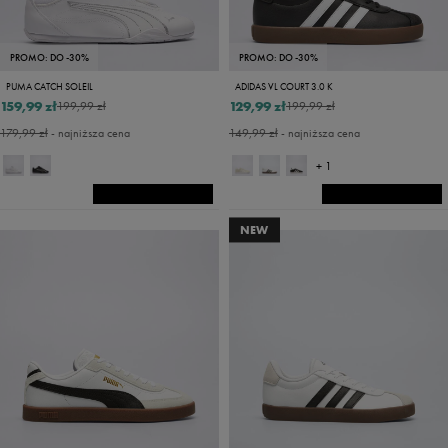
PROMO: DO -30%
PROMO: DO -30%
PUMA CATCH SOLEIL
ADIDAS VL COURT 3.0 K
159,99 zł
129,99 zł
199,99 zł
199,99 zł
179,99 zł
- najniższa cena
149,99 zł
- najniższa cena
+ 1
NEW