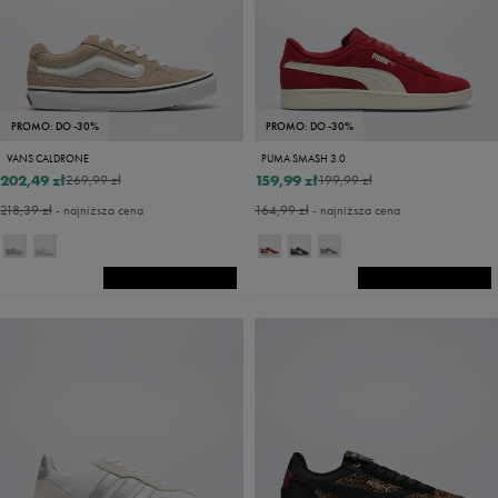
PROMO: DO -30%
PROMO: DO -30%
VANS CALDRONE
PUMA SMASH 3.0
202,49 zł
159,99 zł
269,99 zł
199,99 zł
218,39 zł
- najniższa cena
164,99 zł
- najniższa cena