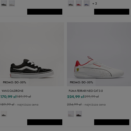
+ 3
PROMO: DO -30%
PROMO: DO -30%
VANS CALDRONE
PUMA FERRARI NEO CAT 3.0
170,99 zł
224,99 zł
189,99 zł
299,99 zł
189,99 zł
- najniższa cena
254,99 zł
- najniższa cena