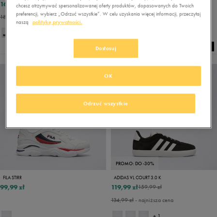
161,49 zł
167,99 zł
189,99 zł
209,99 zł
chcesz otrzymywać spersonalizowanej oferty produktów, dopasowanych do Twoich
preferencji, wybierz „Odrzuć wszystkie”. W celu uzyskania więcej informacji, przeczytaj
180,49 zł
- najniższa cena
183,99 zł
- najniższa cena
naszą
politykę prywatności.
Dostosuj
OK
Odrzuć wszystkie
PROMO: DO -30%
FILA STIRR
ADIDAS VL COURT 3.0 K
99,99 zł
119,99 zł
159,99 zł
134,99 zł
- najniższa cena
+ 1