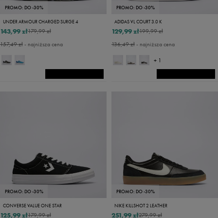
PROMO: DO -30%
PROMO: DO -30%
UNDER ARMOUR CHARGED SURGE 4
ADIDAS VL COURT 3.0 K
143,99 zł
129,99 zł
179,99 zł
199,99 zł
157,49 zł
- najniższa cena
136,49 zł
- najniższa cena
+ 1
PROMO: DO -30%
PROMO: DO -30%
CONVERSE VALUE ONE STAR
NIKE KILLSHOT 2 LEATHER
125,99 zł
251,99 zł
179,99 zł
279,99 zł