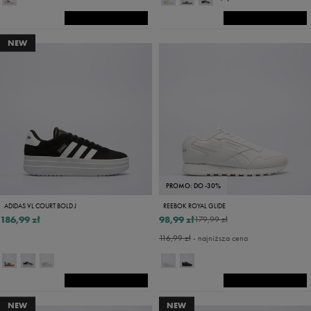
NEW
PROMO: DO -30%
ADIDAS VL COURT BOLD J
REEBOK ROYAL GLIDE
186,99 zł
98,99 zł
179,99 zł
116,99 zł
- najniższa cena
NEW
NEW