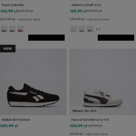
PUMA CLUB II ERA
ADIDAS VL COURT 3.0 K
160,99 zł
159,99 zł
229,99 zł
199,99 zł
229,99 zł
- najniższa cena
175,99 zł
- najniższa cena
+ 1
NEW
PROMO: DO -30%
REEBOK REWIND RUN
PUMA ST RUNNER V4 NL V PS
249,99 zł
104,99 zł
149,99 zł
111,99 zł
- najniższa cena