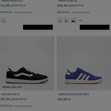
ADIDAS HOOPS 4.0 J
ADIDAS COURT 24
111,99 zł
224,99 zł
159,99 zł
249,99 zł
118,99 zł
- najniższa cena
254,99 zł
- najniższa cena
+ 4
PROMO: DO -30%
VANS RYLAND LS
ADIDAS GRAND COURT 00S K
191,99 zł
135,99 zł
239,99 zł
199,99 zł
- najniższa cena