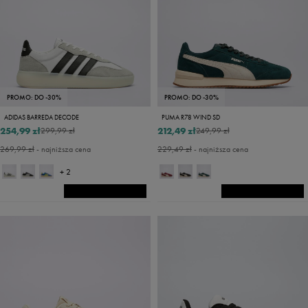
PROMO: DO -30%
PROMO: DO -30%
ADIDAS BARREDA DECODE
PUMA R78 WIND SD
254,99 zł
212,49 zł
299,99 zł
249,99 zł
269,99 zł
- najniższa cena
229,49 zł
- najniższa cena
+ 2