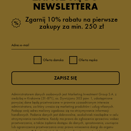
NEWSLETTERA
Zgarnij 10% rabatu na pierwsze
zakupy za min. 250 zł
Adres e-mail
Oferta damska
Oferta męska
ZAPISZ SIĘ
Administratorem danych osobowych jest Marketing Investment Group S.A. z
siedzibą w Krakowie (31-871), os. Dywizjonu 303 paw. 1, udostępnione
powyżej dane będą przetwarzane w prawnie uzasadnionym interesie
administratora, za który uważa się marketing produktów i usług własnych.
Podając swój adres mailowy zgadzasz się na otrzymywanie informacji
handlowych. Podanie danych jest dobrowolne, aczkolwiek niezbędne w celu
otrzymywania newslettera. Każdy ma prawo do zgłoszenia sprzeciwu wobec
przetwarzania, a także żądania dostępu do danych, sprostowania, usunięcia
lub ograniczenia przetwarzania oraz prawo wniesienia skargi do organu