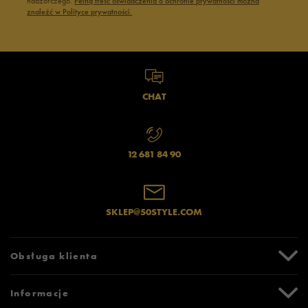
nadzorczego.
Pełną treść oświadczenia o ochronie prywatności można
znaleźć w Polityce prywatności.
CHAT
12 681 84 90
SKLEP@50STYLE.COM
Obsługa klienta
Centrum Pomocy
Informacje
Zwroty i reklamacje