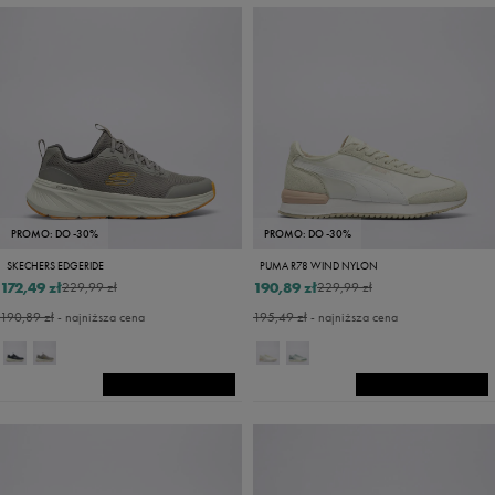
PROMO: DO -30%
PROMO: DO -30%
SKECHERS EDGERIDE
PUMA R78 WIND NYLON
172,49 zł
190,89 zł
229,99 zł
229,99 zł
190,89 zł
- najniższa cena
195,49 zł
- najniższa cena