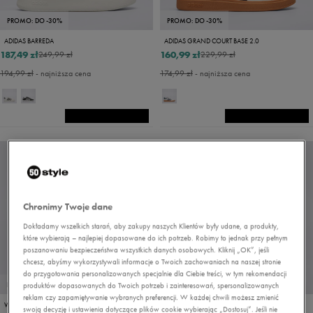
PROMO: DO -30%
PROMO: DO -30%
ADIDAS BARREDA
ADIDAS GRAND COURT BASE 2.0
187,49 zł
160,99 zł
249,99 zł
229,99 zł
194,99 zł
- najniższa cena
174,99 zł
- najniższa cena
Chronimy Twoje dane
Dokładamy wszelkich starań, aby zakupy naszych Klientów były udane, a produkty,
które wybierają – najlepiej dopasowane do ich potrzeb. Robimy to jednak przy pełnym
poszanowaniu bezpieczeństwa wszystkich danych osobowych. Kliknij „OK”, jeśli
chcesz, abyśmy wykorzystywali informacje o Twoich zachowaniach na naszej stronie
do przygotowania personalizowanych specjalnie dla Ciebie treści, w tym rekomendacji
PROMO: DO -30%
PROMO: DO -30%
produktów dopasowanych do Twoich potrzeb i zainteresowań, spersonalizowanych
reklam czy zapamiętywanie wybranych preferencji. W każdej chwili możesz zmienić
VANS BROOKLYN LS
ADIDAS CRAZYCHAOS 2000 J
swoją decyzję i ustawienia dotyczące plików cookie wybierając „Dostosuj”. Jeśli nie