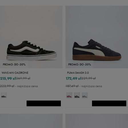
PROMO: DO -30%
PROMO: DO -30%
VANS MN CALDRONE
PUMA SMASH 3.0
215,99 zł
172,49 zł
269,99 zł
229,99 zł
223,99 zł
- najniższa cena
187,49 zł
- najniższa cena