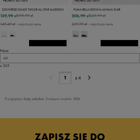
PROMO: DO -30%
PROMO: DO -30%
CONVERSE CHUCK TAYLOR ALL STAR MADISON
PUMA BELLA DONNA ANIMAL FLAIR
139,99 zł
206,99 zł
199,99 zł
229,99 zł
149,49 zł
- najniższa cena
229,99 zł
- najniższa cena
Pokaż
60
z 205
z
4
Przeglądasz
buty szkolne
. Dostępne modele:
205
ZAPISZ SIĘ DO