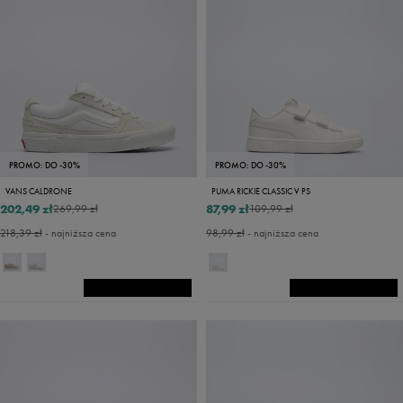
PROMO: DO -30%
PROMO: DO -30%
VANS CALDRONE
PUMA RICKIE CLASSIC V PS
202,49 zł
87,99 zł
269,99 zł
109,99 zł
218,39 zł
- najniższa cena
98,99 zł
- najniższa cena