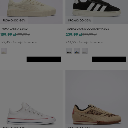
PROMO: DO -30%
PROMO: DO -30%
PUMA CARINA 3.0 SD
ADIDAS GRAND COURT ALPHA 00S
159,99 zł
239,99 zł
199,99 zł
299,99 zł
172,49 zł
- najniższa cena
254,99 zł
- najniższa cena