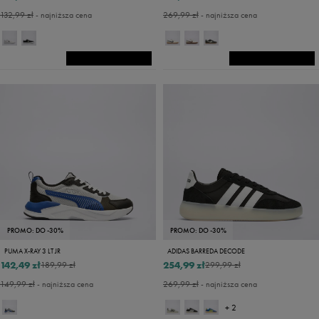
132,99 zł
- najniższa cena
269,99 zł
- najniższa cena
PROMO: DO -30%
PROMO: DO -30%
PUMA X-RAY 3 LT JR
ADIDAS BARREDA DECODE
142,49 zł
254,99 zł
189,99 zł
299,99 zł
149,99 zł
- najniższa cena
269,99 zł
- najniższa cena
+ 2