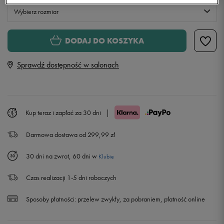
Wybierz rozmiar
Rozmiary EU
Rozmiary US
DODAJ DO KOSZYKA
38 2/3
24 cm
Sprawdź dostępność w salonach
39 1/3
24,5 cm
Powiadom o dostępności
40
25 cm
Powiadom o dostępności
Kup teraz i zapłać za 30 dni
|
Darmowa dostawa od 299,99 zł
40 2/3
25,5 cm
Powiadom o dostępności
30 dni na zwrot, 60 dni w
Klubie
41 1/3
26 cm
Powiadom o dostępności
Czas realizacji 1-5 dni roboczych
42
26,5 cm
Powiadom o dostępności
Sposoby płatności:
przelew zwykły, za pobraniem, płatność online
42 2/3
27 cm
Powiadom o dostępności