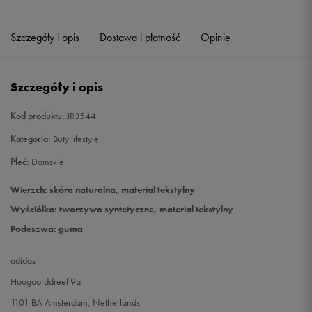
Szczegóły i opis
Dostawa i płatność
Opinie
Szczegóły i opis
Kod produktu:
JR3544
Kategoria:
Buty lifestyle
Płeć:
Damskie
Wierzch: skóra naturalna, materiał tekstylny
Wyściółka: tworzywo syntetyczne, materiał tekstylny
Podeszwa: guma
adidas
Hoogoorddreef 9a
1101 BA Amsterdam, Netherlands