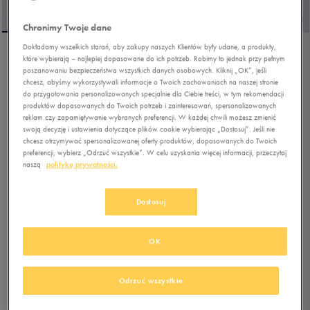
Chronimy Twoje dane
Dokładamy wszelkich starań, aby zakupy naszych Klientów były udane, a produkty,
które wybierają – najlepiej dopasowane do ich potrzeb. Robimy to jednak przy pełnym
ADIDAS BARREDA
poszanowaniu bezpieczeństwa wszystkich danych osobowych. Kliknij „OK”, jeśli
DECODE
chcesz, abyśmy wykorzystywali informacje o Twoich zachowaniach na naszej stronie
do przygotowania personalizowanych specjalnie dla Ciebie treści, w tym rekomendacji
produktów dopasowanych do Twoich potrzeb i zainteresowań, spersonalizowanych
4.8
(
53
)
reklam czy zapamiętywanie wybranych preferencji. W każdej chwili możesz zmienić
217,49
zł
z Vat
swoją decyzję i ustawienia dotyczące plików cookie wybierając „Dostosuj”. Jeśli nie
chcesz otrzymywać spersonalizowanej oferty produktów, dopasowanych do Twoich
224,99
zł
-3%
(najniższa cena od momentu wprowadzenia produktu)
preferencji, wybierz „Odrzuć wszystkie”. W celu uzyskania więcej informacji, przeczytaj
289,99
zł
-25%
(cena bezpośrednio przed promocją)
naszą
politykę prywatności.
+ 1450 PKT W
KLUBIE 50 STYLE
Dostosuj
Kolor:
bordowy
OK
Odrzuć wszystkie