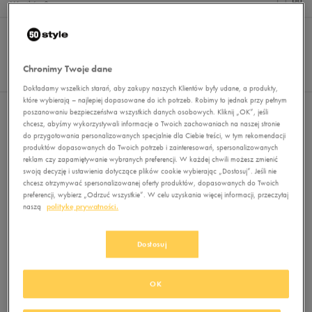
Wyników
0
Sortuj:
FILTRUJ
REKOMENDOWANE
Pokaż
60
Chronimy Twoje dane
z 0
Dokładamy wszelkich starań, aby zakupy naszych Klientów były udane, a produkty,
które wybierają – najlepiej dopasowane do ich potrzeb. Robimy to jednak przy pełnym
Nie wybrano filtrów
poszanowaniu bezpieczeństwa wszystkich danych osobowych. Kliknij „OK”, jeśli
chcesz, abyśmy wykorzystywali informacje o Twoich zachowaniach na naszej stronie
do przygotowania personalizowanych specjalnie dla Ciebie treści, w tym rekomendacji
produktów dopasowanych do Twoich potrzeb i zainteresowań, spersonalizowanych
reklam czy zapamiętywanie wybranych preferencji. W każdej chwili możesz zmienić
swoją decyzję i ustawienia dotyczące plików cookie wybierając „Dostosuj”. Jeśli nie
chcesz otrzymywać spersonalizowanej oferty produktów, dopasowanych do Twoich
preferencji, wybierz „Odrzuć wszystkie”. W celu uzyskania więcej informacji, przeczytaj
naszą
politykę prywatności.
Brak produktów do wyświetlenia
Dostosuj
Zmień kryteria wyszukiwania lub
usuń wybrane filtry
OK