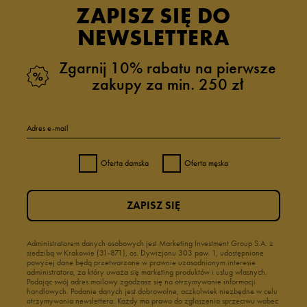
ZAPISZ SIĘ DO
NEWSLETTERA
Zgarnij 10% rabatu na pierwsze
zakupy za min. 250 zł
Adres e-mail
Oferta damska
Oferta męska
ZAPISZ SIĘ
Administratorem danych osobowych jest Marketing Investment Group S.A. z
siedzibą w Krakowie (31-871), os. Dywizjonu 303 paw. 1, udostępnione
powyżej dane będą przetwarzane w prawnie uzasadnionym interesie
administratora, za który uważa się marketing produktów i usług własnych.
Podając swój adres mailowy zgadzasz się na otrzymywanie informacji
handlowych. Podanie danych jest dobrowolne, aczkolwiek niezbędne w celu
otrzymywania newslettera. Każdy ma prawo do zgłoszenia sprzeciwu wobec