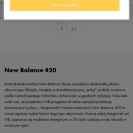
Pokaż
Odrzuć wszystkie
60
z 0
z
1
New Balance 420
Amerykańska marka New Balance słynie z produkcji doskonałej jakości
obuwia typu lifestyle. Modele z charakterystyczną „enką” znaleźć można w
szafie niemal każdego miłośnika i miłośniczki wygodnych stylizacji. Niewiele
osób wie, że projektanci NB przygotowali także specjalną kolekcję
stworzoną z myślą o… biegaczach! Niezawodne buty New Balance 420 to
coraz częstszy wybór fanów tego typu aktywności. Poznaj zalety biegówek od
NB, zapoznaj się modelami dostępnymi w 50 style i pobijaj swoje rekordy w
świetnym stylu!