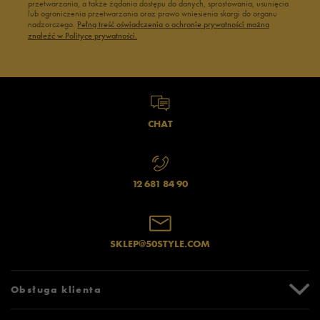
przetwarzania, a także żądania dostępu do danych, sprostowania, usunięcia
lub ograniczenia przetwarzania oraz prawo wniesienia skargi do organu
nadzorczego.
Pełną treść oświadczenia o ochronie prywatności można
znaleźć w Polityce prywatności.
CHAT
12 681 84 90
SKLEP@50STYLE.COM
Obsługa klienta
Centrum Pomocy