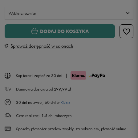
Wybierz rozmiar
XS
DODAJ DO KOSZYKA
Sprawdź dostępność w salonach
S
M
Kup teraz i zapłać za 30 dni
|
L
Darmowa dostawa od 299,99 zł
30 dni na zwrot, 60 dni w
Klubie
Czas realizacji 1-5 dni roboczych
Sposoby płatności:
przelew zwykły, za pobraniem, płatność online