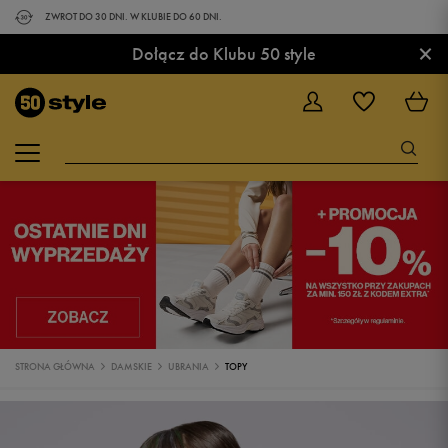
ZWROT DO 30 DNI. W KLUBIE DO 60 DNI.
×
Dołącz do Klubu 50 style
STRONA GŁÓWNA
DAMSKIE
UBRANIA
TOPY