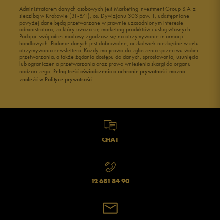
Administratorem danych osobowych jest Marketing Investment Group S.A. z
siedzibą w Krakowie (31-871), os. Dywizjonu 303 paw. 1, udostępnione
powyżej dane będą przetwarzane w prawnie uzasadnionym interesie
administratora, za który uważa się marketing produktów i usług własnych.
Podając swój adres mailowy zgadzasz się na otrzymywanie informacji
handlowych. Podanie danych jest dobrowolne, aczkolwiek niezbędne w celu
otrzymywania newslettera. Każdy ma prawo do zgłoszenia sprzeciwu wobec
przetwarzania, a także żądania dostępu do danych, sprostowania, usunięcia
lub ograniczenia przetwarzania oraz prawo wniesienia skargi do organu
nadzorczego.
Pełną treść oświadczenia o ochronie prywatności można
znaleźć w Polityce prywatności.
CHAT
12 681 84 90