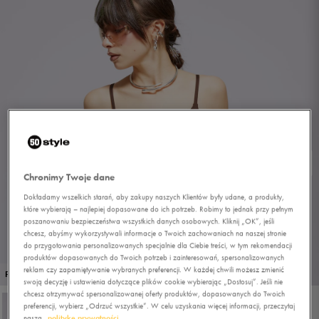
Chronimy Twoje dane
Dokładamy wszelkich starań, aby zakupy naszych Klientów były udane, a produkty,
które wybierają – najlepiej dopasowane do ich potrzeb. Robimy to jednak przy pełnym
poszanowaniu bezpieczeństwa wszystkich danych osobowych. Kliknij „OK”, jeśli
chcesz, abyśmy wykorzystywali informacje o Twoich zachowaniach na naszej stronie
do przygotowania personalizowanych specjalnie dla Ciebie treści, w tym rekomendacji
produktów dopasowanych do Twoich potrzeb i zainteresowań, spersonalizowanych
reklam czy zapamiętywanie wybranych preferencji. W każdej chwili możesz zmienić
1/4
PROMO: DO -30%
swoją decyzję i ustawienia dotyczące plików cookie wybierając „Dostosuj”. Jeśli nie
chcesz otrzymywać spersonalizowanej oferty produktów, dopasowanych do Twoich
preferencji, wybierz „Odrzuć wszystkie”. W celu uzyskania więcej informacji, przeczytaj
naszą
politykę prywatności.