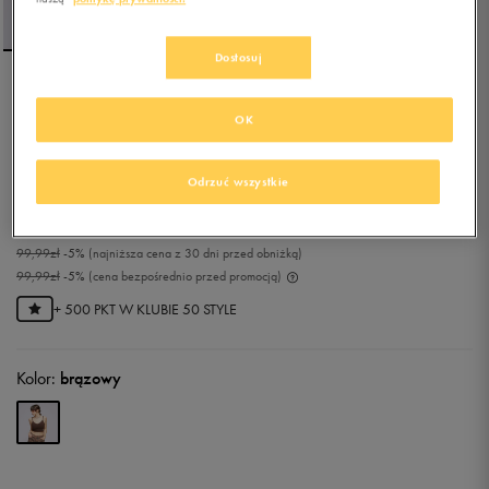
Dostosuj
NEW BALANCE TOP
OK
LINEAR HERITAGE SOFT
BRA
Odrzuć wszystkie
0.0
(
0
)
94,99
zł
z Vat
99,99
zł
-5%
(najniższa cena z 30 dni przed obniżką)
99,99
zł
-5%
(cena bezpośrednio przed promocją)
+ 500 PKT W
KLUBIE 50 STYLE
Kolor:
brązowy