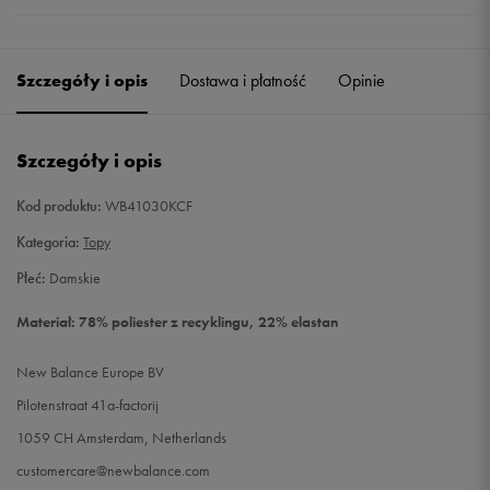
Szczegóły i opis
Dostawa i płatność
Opinie
Szczegóły i opis
Kod produktu:
WB41030KCF
Kategoria:
Topy
Płeć:
Damskie
Materiał: 78% poliester z recyklingu, 22% elastan
New Balance Europe BV
Pilotenstraat 41a-factorij
1059 CH Amsterdam, Netherlands
customercare@newbalance.com